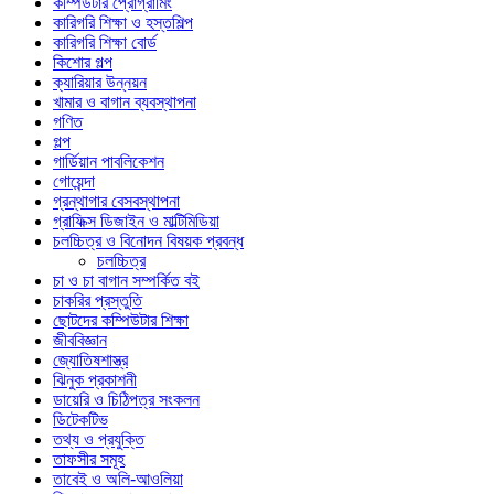
কম্পিউটার প্রোগ্রামিং
কারিগরি শিক্ষা ও হস্তশিল্প
কারিগরি শিক্ষা বোর্ড
কিশোর গল্প
ক্যারিয়ার উন্নয়ন
খামার ও বাগান ব্যবস্থাপনা
গণিত
গল্প
গার্ডিয়ান পাবলিকেশন
গোয়েন্দা
গ্রন্থাগার বেসবস্থাপনা
গ্রাফিক্স ডিজাইন ও মাল্টিমিডিয়া
চলচ্চিত্র ও বিনোদন বিষয়ক প্রবন্ধ
চলচ্চিত্র
চা ও চা বাগান সম্পর্কিত বই
চাকরির প্রস্তুতি
ছোটদের কম্পিউটার শিক্ষা
জীববিজ্ঞান
জ্যোতিষশাস্ত্র
ঝিনুক প্রকাশনী
ডায়েরি ও চিঠিপত্র সংকলন
ডিটেকটিভ
তথ্য ও প্রযুক্তি
তাফসীর সমূহ
তাবেই ও অলি-আওলিয়া