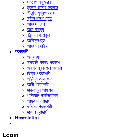
সমরেশ মজুমদার
মুহম্মদ জাফর ইকবাল
শীর্ষেন্দু মুখ্যপাধ্যায়
সুনীল গঙ্গপাধ্যায়
আহমদ ছফা
আল মাহমুদ
রবীন্দ্রনাথ ঠাকুর
আনিসুল হক
আহসান হাবীব
প্রকাশনী
অন্যন্যা
ইত্যাদি গ্রন্থ প্রকাশ
অবশর প্রকাশনা সংস্থা
ঝিনুক প্রকাশনী
অনিন্দ্য প্রকাশনা
আদী প্রকাশনী
মাকতাবুল আযহার
গার্ডিয়ান পাবলিকেশন
আফসার ব্রাদার্স
বাতিঘর প্রকাশনী
মাওলা ব্রাদার্স
Newsletter
Login