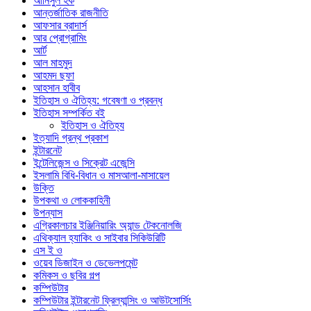
আনিসুল হক
আন্তর্জাতিক রাজনীতি
আফসার ব্রাদার্স
আর প্রোগ্রামিং
আর্ট
আল মাহমুদ
আহমদ ছফা
আহসান হাবীব
ইতিহাস ও ঐতিহ্য: গবেষণা ও প্রবন্ধ
ইতিহাস সম্পর্কিত বই
ইতিহাস ও ঐতিহ্য
ইত্যাদি গ্রন্থ প্রকাশ
ইন্টারনেট
ইন্টেলিজেন্স ও সিক্রেট এজেন্সি
ইসলামি বিধি-বিধান ও মাসআলা-মাসায়েল
উক্তি
উপকথা ও লোককাহিনী
উপন্যাস
এগ্রিকালচার ইঞ্জিনিয়ারিং অ্যান্ড টেকনোলজি
এথিক্যাল হ্যাকিং ও সাইবার সিকিউরিটি
এস ই ও
ওয়েব ডিজাইন ও ডেভেলপমেন্ট
কমিকস ও ছবির গল্প
কম্পিউটার
কম্পিউটার ইন্টারনেট ফ্রিল্যান্সিং ও আউটসোর্সিং