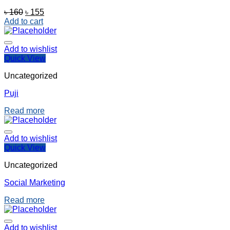
Original
Current
৳
160
৳
155
price
price
Add to cart
was:
is:
৳ 160.
৳ 155.
Add to wishlist
Quick View
Uncategorized
Puji
Read more
Add to wishlist
Quick View
Uncategorized
Social Marketing
Read more
Add to wishlist