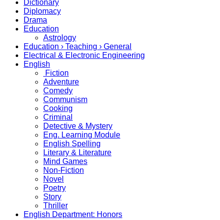
Dictionary
Diplomacy
Drama
Education
Astrology
Education › Teaching › General
Electrical & Electronic Engineering
English
Fiction
Adventure
Comedy
Communism
Cooking
Criminal
Detective & Mystery
Eng. Learning Module
English Spelling
Literary & Literature
Mind Games
Non-Fiction
Novel
Poetry
Story
Thriller
English Department: Honors