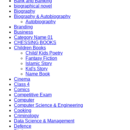
Bank and Banking
biographical novel
Biography
Biography & Autobiography
Autobiography
Branding
Business
Category Name 01
CHESSING BOOKS
Children Books
Child/ Kids Poetry
Fantasy Fiction
Islamic Story
Kid's Story
Name Book
Cinema
Class 4
Comics
Competitive Exam
Computer
Computer Science & Engineering
Cooking
Criminology
Data Science & Management
Defence