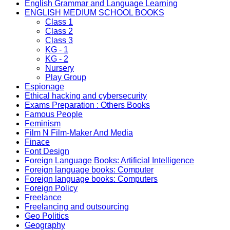
English Grammar and Language Learning
ENGLISH MEDIUM SCHOOL BOOKS
Class 1
Class 2
Class 3
KG - 1
KG - 2
Nursery
Play Group
Espionage
Ethical hacking and cybersecurity
Exams Preparation : Others Books
Famous People
Feminism
Film N Film-Maker And Media
Finace
Font Design
Foreign Language Books: Artificial Intelligence
Foreign language books: Computer
Foreign language books: Computers
Foreign Policy
Freelance
Freelancing and outsourcing
Geo Politics
Geography