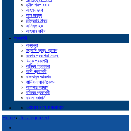
সুনীল গঙ্গপাধ্যায়
আহমদ ছফা
আল মাহমুদ
রবীন্দ্রনাথ ঠাকুর
আনিসুল হক
আহসান হাবীব
প্রকাশনী
অন্যন্যা
ইত্যাদি গ্রন্থ প্রকাশ
অবশর প্রকাশনা সংস্থা
ঝিনুক প্রকাশনী
অনিন্দ্য প্রকাশনা
আদী প্রকাশনী
মাকতাবুল আযহার
গার্ডিয়ান পাবলিকেশন
আফসার ব্রাদার্স
বাতিঘর প্রকাশনী
মাওলা ব্রাদার্স
+8801711-996032
Home
/
Uncategorized