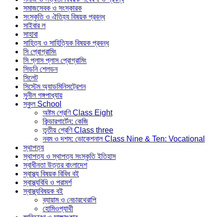
সমাজসেবক ও সংস্কারক
সংস্কৃতি ও ঐতিহ্য বিষয়ক প্রবন্ধ
সাইবার ল
সাহাবা
সাহিত্য ও সাহিত্যিক বিষয়ক প্রবন্ধ
সি প্রোগ্রামিং
সি প্লাস প্লাস প্রোগ্রামিং
সিডনি শেলডন
সিলেট
সিস্টেম অ্যাডমিনিসট্রেশন
সুনীল গঙ্গপাধ্যায়
স্কুল School
অষ্টম শ্রেণি Class Eight
কিন্ডারগার্টেন: কেজি
তৃতীয় শ্রেণি Class three
নবম ও দশম: ভোকেশনাল Class Nine & Ten: Vocational
স্থাপত্য
স্থাপত্য ও স্থাপত্য সংস্কৃতি ইতিহাস
স্বাধীনতা উত্তর বাংলাদেশ
স্বাস্থ্য বিষয়ক বিবিধ বই
স্বাস্থ্যবিধি ও পরামর্শ
স্বাস্থ্যবিষয়ক বই
ব্যায়াম ও নেচারথেরাপি
হোমিওপ্যাথী