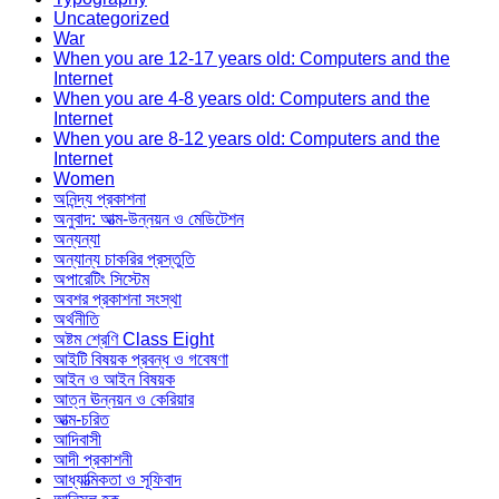
Uncategorized
War
When you are 12-17 years old: Computers and the
Internet
When you are 4-8 years old: Computers and the
Internet
When you are 8-12 years old: Computers and the
Internet
Women
অনিন্দ্য প্রকাশনা
অনুবাদ: আত্ম-উন্নয়ন ও মেডিটেশন
অন্যন্যা
অন্যান্য চাকরির প্রস্তুতি
অপারেটিং সিস্টেম
অবশর প্রকাশনা সংস্থা
অর্থনীতি
অষ্টম শ্রেণি Class Eight
আইটি বিষয়ক প্রবন্ধ ও গবেষণা
আইন ও আইন বিষয়ক
আত্ন ঊন্নয়ন ও কেরিয়ার
আত্ম-চরিত
আদিবাসী
আদী প্রকাশনী
আধ্যাত্মিকতা ও সূফিবাদ