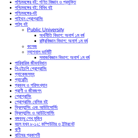
পশ্চিমবঙ্গের বই: গণিত বিজ্ঞান ও প্রযুক্তি
পশ্চিমবঙ্গের বই: বিবিধ বই
পশ্চিমবঙ্গের-বই
পাইথন প্রোগ্রামিং
পাঠ্য বই
Public University
অর্থনীতি বিভাগ: অনার্স ১ম বর্ষ
রাষ্ট্রবিজ্ঞান বিভাগ: অনার্স ১ম বর্ষ
কলেজ
ন্যাশনাল ভার্সিটি
সমাজবিজ্ঞান বিভাগ: অনার্স ১ম বর্ষ
পারিবারিক জীবনবিধান
পিএইচপি প্রোগ্রামিং
প্যাকেজসমূহ
প্যারেন্টিং
প্রবন্ধ ও পরিসংখ্যান
প্রাণী ও জীবজগৎ
প্রোগ্রামিং
প্রোগ্রামিং বেসিক বই
ফ্রিল্যান্সিং এবং আউটসোর্সিং
ফ্রিল্যান্সিং ও আউটসোর্সিং
বঙ্গবন্ধু শেখ মুজিব
বয়স যখন ৮-১২: কম্পিউটার ও ইন্টারনেট
বাণী
বাতিঘর প্রকাশনী