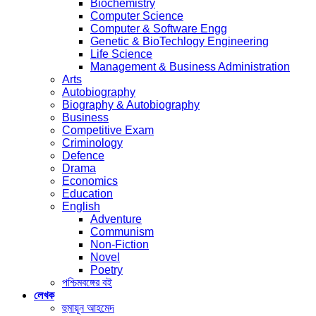
Biochemistry
Computer Science
Computer & Software Engg
Genetic & BioTechlogy Engineering
Life Science
Management & Business Administration
Arts
Autobiography
Biography & Autobiography
Business
Competitive Exam
Criminology
Defence
Drama
Economics
Education
English
Adventure
Communism
Non-Fiction
Novel
Poetry
পশ্চিমবঙ্গের বই
লেখক
হুমায়ূন আহমেদ