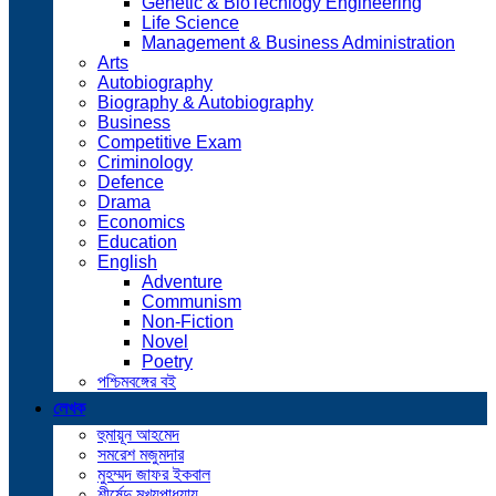
Genetic & BioTechlogy Engineering
Life Science
Management & Business Administration
Arts
Autobiography
Biography & Autobiography
Business
Competitive Exam
Criminology
Defence
Drama
Economics
Education
English
Adventure
Communism
Non-Fiction
Novel
Poetry
পশ্চিমবঙ্গের বই
লেখক
হুমায়ূন আহমেদ
সমরেশ মজুমদার
মুহম্মদ জাফর ইকবাল
শীর্ষেন্দু মুখ্যপাধ্যায়