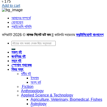
৳
175
Add to cart
আমাদের সম্পর্কে
যোগাযোগ
প্রাইভেসি পলিসি
কপিরাইট 2026 ©
মালঞ্চ সিলেট ডট কম
|| কারিগরি সহায়তায়
ফ্যান্টাসিহোস্ট বাংলাদেশ
Search
for:
সকল বই
জনপ্রিয় বই
নতুন বই
স্পেশাল প্যাকেজ
বিষয় সমূহ
ধর্মীয় বই
ইসলাম
অন্য ধর্ম
Fiction
Anthropology
Applied Science & Technology
Agriculture, Veterinary, Biomedical, Fishes
Astrology