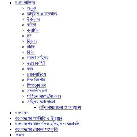
বাংলা সাহিত্য
অনুবাদ
আবৃত্তি ও অন্যান্য
উপন্যাস
কবিতা
ক্লাসিক
ছন্দ
থ্রিলার
নাটক
বিবিধ
ভ্রমণ সাহিত্য
ভ্রমনকাহিনী
রম্য
লোকসাহিত্য
শিশু-কিশোর
শিশুতোষ গল্প
সমকালীন গল্প
সাহিত্য সমগ্র/সংকলন
সাহিত্য সমালোচনা
নাট্য সমালোচনা ও অন্যান্য
বাংলাদেশ
বাংলাদেশের অর্থনীতি ও উন্নয়ন
বাংলাদেশের রাজনৈতিক ইতিহাস ও ঘটনাবলি
বাংলাদেশের লোকজ সংস্কৃতি
বিজ্ঞান