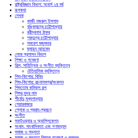
রাষ্ট্রবিজ্ঞান বিভাগ: অনার্স ২য় বর্ষ
রূপকথা
লেখক
কাজী নজরুল ইসলাম
বঙ্কিমচন্দ্র চট্টোপাধ্যায়
রবীন্দ্রনাথ ঠাকুর
শরৎচন্দ্র চট্টোপাধ্যায়
সমরেশ মজুমদার
হুমায়ূন আহমেদ
লোক প্রশাসন বিভাগ
শিক্ষা ও গবেষণা
শিল্প, সাহিত্যিক ও সংগীত ব্যক্তিত্ব
ঐতিহাসিক ব্যক্তিত্ব
শিশু-কিশোর: বিবিধ
শিশু-কিশোর: রচনাসমগ্র/সংকলন
শিশুতোষ কমিকস গল্প
শিশুর সুন্দর নাম
শীর্ষেন্দু মুখ্যপাধ্যায়
শেয়ারবাজার
শ্লোক ও প্রবাদ-প্রবচন
সংগীত
সফটওয়্যার ও অ্যাপ্লিকেশন
সংবাদ, সাংবাদিকতা এবং গণমাধ্যম
সমাজ ও সভ্যতা
সমাজ ও সভ্যতা বিষয়ক গবেষণা ও প্রবন্ধ