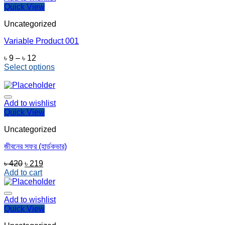
Quick View
Uncategorized
Variable Product 001
Price
৳
9
–
৳
12
range:
Select options
This
৳ 9
product
through
has
৳ 12
multiple
Add to wishlist
variants.
Quick View
The
Uncategorized
options
may
জীবনের সফর (হার্ডকভার)
be
chosen
Original
Current
৳
420
৳
219
on
price
price
Add to cart
the
was:
is:
product
৳ 420.
৳ 219.
page
Add to wishlist
Quick View