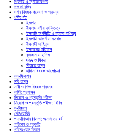
থ্রিলার ও অ্যাডভেঞ্চার
দক্ষতা বৃদ্ধি
দর্শন বিষয়ক গবেষণা ও প্রবন্ধ
ধর্মীয় বই
ইসলাম
ইসলাম ধর্মীয় ব্যক্তিত্ব
ইসলামি অর্থনীতি ও ব্যবসা বাণিজ্য
ইসলামি আদর্শ ও মতবাদ
ইসলামী সাহিত্য
ইসলামের ইতিহাস
কুরআন ও হাদিস
দরূদ ও যিকর
সীরাতে রাসূল
হাদিস বিষয়ক আলোচনা
নন-ফিকশন
নবি-রাসুল
নারী ও শিশু বিষয়ক প্রবন্ধ
নার্সিং প্রশাসন
নিয়োগ ও প্রস্তুতি পরীক্ষা
নিয়োগ ও প্রস্তুতি পরীক্ষা: বিবিধ
নৃ-বিজ্ঞান
নেটওয়ার্কিং
পদার্থবিজ্ঞান বিভাগ: অনার্স ৩য় বর্ষ
পরিবেশ ও প্রকৃতি
পরিসংখ্যান বিভাগ