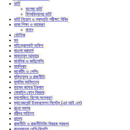
ভর্তি
কলেজ ভর্তি
বিশ্ববিদ্যালয় ভর্তি
ভর্তি নিয়োগ ও প্রস্তুতি পরীক্ষা: বিবিধ
ভাষা শিক্ষা ও ব্যাকরণ
বানান
ভৌতিক
মন
মাইক্রোসফট অফিস
মাওলা ব্রাদার্স
মাকতাবুল আযহার
মানসিক ও কাউন্সেলিং
মার্কসবাদ
মার্কেটিং ও সেলিং
মুক্তিযুদ্ধ ও রাজনীতি
মুসলিম ব্যক্তিত্ব
মুহম্মদ জাফর ইকবাল
মোবাইল ফোন বিষয়ক
ম্যাগাজিন: বিশেষ সংস্করণ
ম্যানেজমেন্ট ইনফরমেশন সিস্টেম (এম আই এস)
রচনা সমগ্র
রবীন্দ্র সাহিত্য
রহস্য
রাজনীতি ও রাজনীতিবিদ বিষয়ক প্রবন্ধ
রান্নাবান্না দেশি-বিদেশি