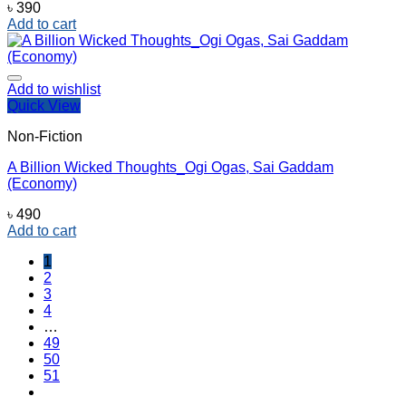
৳
390
Add to cart
Add to wishlist
Quick View
Non-Fiction
A Billion Wicked Thoughts_Ogi Ogas, ‎Sai Gaddam
(Economy)
৳
490
Add to cart
1
2
3
4
…
49
50
51