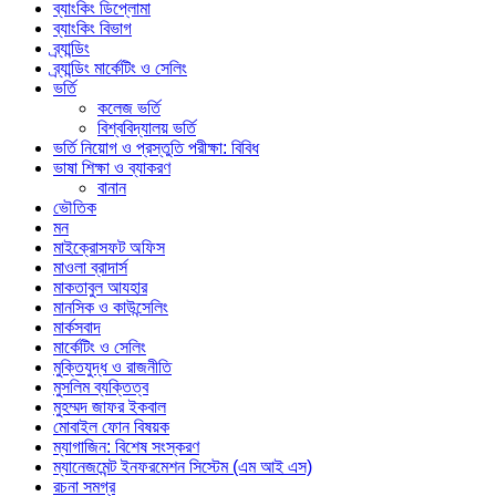
ব্যাংকিং ডিপ্লোমা
ব্যাংকিং বিভাগ
ব্র্যান্ডিং
ব্র্যান্ডিং মার্কেটিং ও সেলিং
ভর্তি
কলেজ ভর্তি
বিশ্ববিদ্যালয় ভর্তি
ভর্তি নিয়োগ ও প্রস্তুতি পরীক্ষা: বিবিধ
ভাষা শিক্ষা ও ব্যাকরণ
বানান
ভৌতিক
মন
মাইক্রোসফট অফিস
মাওলা ব্রাদার্স
মাকতাবুল আযহার
মানসিক ও কাউন্সেলিং
মার্কসবাদ
মার্কেটিং ও সেলিং
মুক্তিযুদ্ধ ও রাজনীতি
মুসলিম ব্যক্তিত্ব
মুহম্মদ জাফর ইকবাল
মোবাইল ফোন বিষয়ক
ম্যাগাজিন: বিশেষ সংস্করণ
ম্যানেজমেন্ট ইনফরমেশন সিস্টেম (এম আই এস)
রচনা সমগ্র