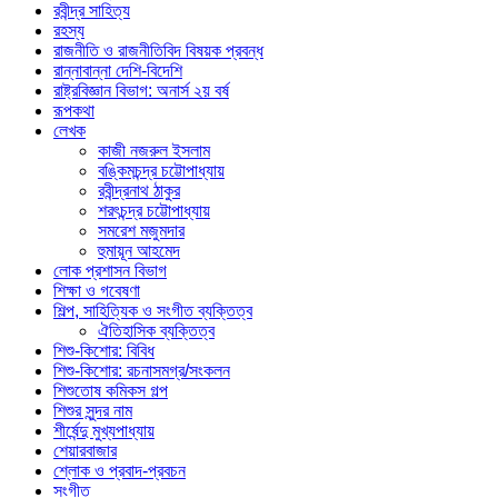
রবীন্দ্র সাহিত্য
রহস্য
রাজনীতি ও রাজনীতিবিদ বিষয়ক প্রবন্ধ
রান্নাবান্না দেশি-বিদেশি
রাষ্ট্রবিজ্ঞান বিভাগ: অনার্স ২য় বর্ষ
রূপকথা
লেখক
কাজী নজরুল ইসলাম
বঙ্কিমচন্দ্র চট্টোপাধ্যায়
রবীন্দ্রনাথ ঠাকুর
শরৎচন্দ্র চট্টোপাধ্যায়
সমরেশ মজুমদার
হুমায়ূন আহমেদ
লোক প্রশাসন বিভাগ
শিক্ষা ও গবেষণা
শিল্প, সাহিত্যিক ও সংগীত ব্যক্তিত্ব
ঐতিহাসিক ব্যক্তিত্ব
শিশু-কিশোর: বিবিধ
শিশু-কিশোর: রচনাসমগ্র/সংকলন
শিশুতোষ কমিকস গল্প
শিশুর সুন্দর নাম
শীর্ষেন্দু মুখ্যপাধ্যায়
শেয়ারবাজার
শ্লোক ও প্রবাদ-প্রবচন
সংগীত