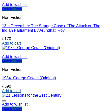
Add to wishlist
Quick View
Non-Fiction
13th December; The Strange Case of The Attack on The
Indian Parliament By Arundhati Roy
৳
170
Add to cart
Add to wishlist
Quick View
Non-Fiction
1984_George Orwell (Original)
৳
590
Add to cart
Add to wishlist
Quick View