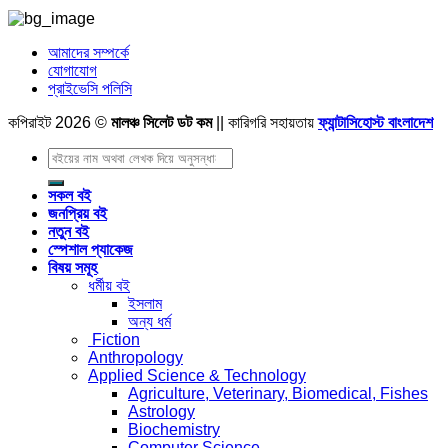
আমাদের সম্পর্কে
যোগাযোগ
প্রাইভেসি পলিসি
কপিরাইট 2026 ©
মালঞ্চ সিলেট ডট কম
|| কারিগরি সহায়তায়
ফ্যান্টাসিহোস্ট বাংলাদেশ
Search
for:
সকল বই
জনপ্রিয় বই
নতুন বই
স্পেশাল প্যাকেজ
বিষয় সমূহ
ধর্মীয় বই
ইসলাম
অন্য ধর্ম
Fiction
Anthropology
Applied Science & Technology
Agriculture, Veterinary, Biomedical, Fishes
Astrology
Biochemistry
Computer Science