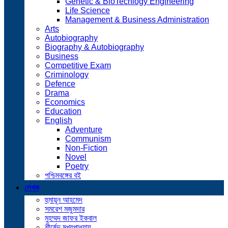
Genetic & BioTechlogy Engineering
Life Science
Management & Business Administration
Arts
Autobiography
Biography & Autobiography
Business
Competitive Exam
Criminology
Defence
Drama
Economics
Education
English
Adventure
Communism
Non-Fiction
Novel
Poetry
পশ্চিমবঙ্গের বই
লেখক
হুমায়ূন আহমেদ
সমরেশ মজুমদার
মুহম্মদ জাফর ইকবাল
শীর্ষেন্দু মুখ্যপাধ্যায়