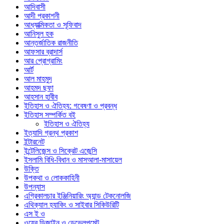
আদিবাসী
আদী প্রকাশনী
আধ্যাত্মিকতা ও সূফিবাদ
আনিসুল হক
আন্তর্জাতিক রাজনীতি
আফসার ব্রাদার্স
আর প্রোগ্রামিং
আর্ট
আল মাহমুদ
আহমদ ছফা
আহসান হাবীব
ইতিহাস ও ঐতিহ্য: গবেষণা ও প্রবন্ধ
ইতিহাস সম্পর্কিত বই
ইতিহাস ও ঐতিহ্য
ইত্যাদি গ্রন্থ প্রকাশ
ইন্টারনেট
ইন্টেলিজেন্স ও সিক্রেট এজেন্সি
ইসলামি বিধি-বিধান ও মাসআলা-মাসায়েল
উক্তি
উপকথা ও লোককাহিনী
উপন্যাস
এগ্রিকালচার ইঞ্জিনিয়ারিং অ্যান্ড টেকনোলজি
এথিক্যাল হ্যাকিং ও সাইবার সিকিউরিটি
এস ই ও
ওয়েব ডিজাইন ও ডেভেলপমেন্ট