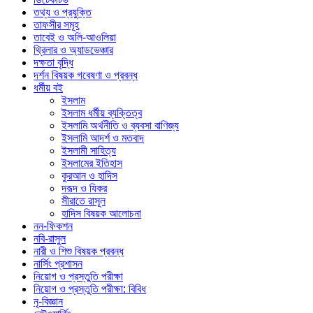
তথ্য ও প্রযুক্তি
তাফসীর সমূহ
তাবেই ও অলি-আওলিয়া
থ্রিলার ও অ্যাডভেঞ্চার
দক্ষতা বৃদ্ধি
দর্শন বিষয়ক গবেষণা ও প্রবন্ধ
ধর্মীয় বই
ইসলাম
ইসলাম ধর্মীয় ব্যক্তিত্ব
ইসলামি অর্থনীতি ও ব্যবসা বাণিজ্য
ইসলামি আদর্শ ও মতবাদ
ইসলামী সাহিত্য
ইসলামের ইতিহাস
কুরআন ও হাদিস
দরূদ ও যিকর
সীরাতে রাসূল
হাদিস বিষয়ক আলোচনা
নন-ফিকশন
নবি-রাসুল
নারী ও শিশু বিষয়ক প্রবন্ধ
নার্সিং প্রশাসন
নিয়োগ ও প্রস্তুতি পরীক্ষা
নিয়োগ ও প্রস্তুতি পরীক্ষা: বিবিধ
নৃ-বিজ্ঞান