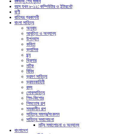
বঙ্গবন্ধু শেখ মুজিব
বয়স যখন ৮-১২: কম্পিউটার ও ইন্টারনেট
বাণী
বাতিঘর প্রকাশনী
বাংলা সাহিত্য
অনুবাদ
আবৃত্তি ও অন্যান্য
উপন্যাস
কবিতা
ক্লাসিক
ছন্দ
থ্রিলার
নাটক
বিবিধ
ভ্রমণ সাহিত্য
ভ্রমনকাহিনী
রম্য
লোকসাহিত্য
শিশু-কিশোর
শিশুতোষ গল্প
সমকালীন গল্প
সাহিত্য সমগ্র/সংকলন
সাহিত্য সমালোচনা
নাট্য সমালোচনা ও অন্যান্য
বাংলাদেশ