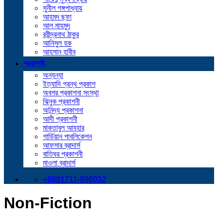
সুনীল গঙ্গপাধ্যায়
আহমদ ছফা
আল মাহমুদ
রবীন্দ্রনাথ ঠাকুর
আনিসুল হক
আহসান হাবীব
প্রকাশনী
অন্যন্যা
ইত্যাদি গ্রন্থ প্রকাশ
অবশর প্রকাশনা সংস্থা
ঝিনুক প্রকাশনী
অনিন্দ্য প্রকাশনা
আদী প্রকাশনী
মাকতাবুল আযহার
গার্ডিয়ান পাবলিকেশন
আফসার ব্রাদার্স
বাতিঘর প্রকাশনী
মাওলা ব্রাদার্স
+8801711-996032
Non-Fiction