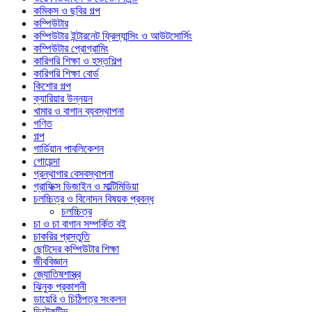
কমিকস ও ছবির গল্প
কম্পিউটার
কম্পিউটার ইন্টারনেট ফ্রিল্যান্সিং ও আউটসোর্সিং
কম্পিউটার প্রোগ্রামিং
কারিগরি শিক্ষা ও হস্তশিল্প
কারিগরি শিক্ষা বোর্ড
কিশোর গল্প
ক্যারিয়ার উন্নয়ন
খামার ও বাগান ব্যবস্থাপনা
গণিত
গল্প
গার্ডিয়ান পাবলিকেশন
গোয়েন্দা
গ্রন্থাগার বেসবস্থাপনা
গ্রাফিক্স ডিজাইন ও মাল্টিমিডিয়া
চলচ্চিত্র ও বিনোদন বিষয়ক প্রবন্ধ
চলচ্চিত্র
চা ও চা বাগান সম্পর্কিত বই
চাকরির প্রস্তুতি
ছোটদের কম্পিউটার শিক্ষা
জীববিজ্ঞান
জ্যোতিষশাস্ত্র
ঝিনুক প্রকাশনী
ডায়েরি ও চিঠিপত্র সংকলন
ডিটেকটিভ