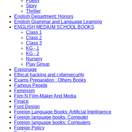
Poetry
Story
Thriller
English Department: Honors
English Grammar and Language Learning
ENGLISH MEDIUM SCHOOL BOOKS
Class 1
Class 2
Class 3
KG - 1
KG - 2
Nursery
Play Group
Espionage
Ethical hacking and cybersecurity
Exams Preparation : Others Books
Famous People
Feminism
Film N Film-Maker And Media
Finace
Font Design
Foreign Language Books: Artificial Intelligence
Foreign language books: Computer
Foreign language books: Computers
Foreign Policy