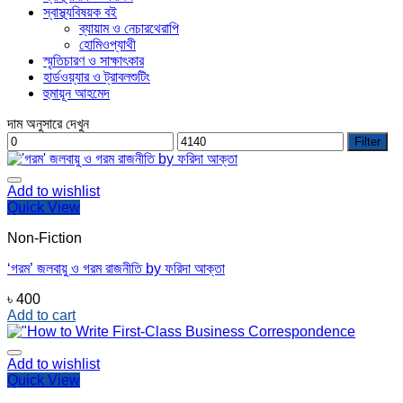
স্বাস্থ্যবিষয়ক বই
ব্যায়াম ও নেচারথেরাপি
হোমিওপ্যাথী
স্মৃতিচারণ ও সাক্ষাৎকার
হার্ডওয়্যার ও ট্রাবলশুটিং
হুমায়ূন আহমেদ
দাম অনুসারে দেখুন
Min
Max
Filter
price
price
Add to wishlist
Quick View
Non-Fiction
‘গরম’ জলবায়ু ও গরম রাজনীতি by ফরিদা আক্তা
৳
400
Add to cart
Add to wishlist
Quick View