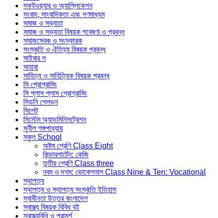
সফটওয়্যার ও অ্যাপ্লিকেশন
সংবাদ, সাংবাদিকতা এবং গণমাধ্যম
সমাজ ও সভ্যতা
সমাজ ও সভ্যতা বিষয়ক গবেষণা ও প্রবন্ধ
সমাজসেবক ও সংস্কারক
সংস্কৃতি ও ঐতিহ্য বিষয়ক প্রবন্ধ
সাইবার ল
সাহাবা
সাহিত্য ও সাহিত্যিক বিষয়ক প্রবন্ধ
সি প্রোগ্রামিং
সি প্লাস প্লাস প্রোগ্রামিং
সিডনি শেলডন
সিলেট
সিস্টেম অ্যাডমিনিসট্রেশন
সুনীল গঙ্গপাধ্যায়
স্কুল School
অষ্টম শ্রেণি Class Eight
কিন্ডারগার্টেন: কেজি
তৃতীয় শ্রেণি Class three
নবম ও দশম: ভোকেশনাল Class Nine & Ten: Vocational
স্থাপত্য
স্থাপত্য ও স্থাপত্য সংস্কৃতি ইতিহাস
স্বাধীনতা উত্তর বাংলাদেশ
স্বাস্থ্য বিষয়ক বিবিধ বই
স্বাস্থ্যবিধি ও পরামর্শ