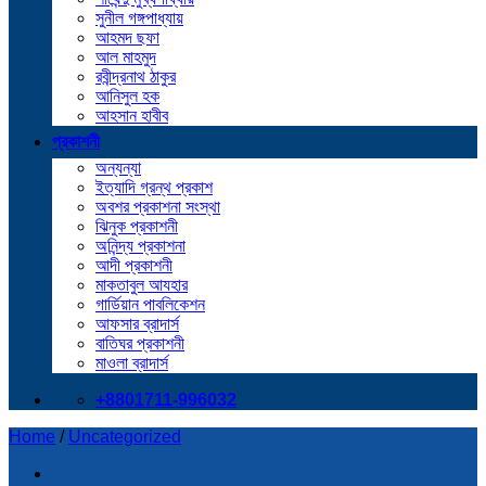
সুনীল গঙ্গপাধ্যায়
আহমদ ছফা
আল মাহমুদ
রবীন্দ্রনাথ ঠাকুর
আনিসুল হক
আহসান হাবীব
প্রকাশনী
অন্যন্যা
ইত্যাদি গ্রন্থ প্রকাশ
অবশর প্রকাশনা সংস্থা
ঝিনুক প্রকাশনী
অনিন্দ্য প্রকাশনা
আদী প্রকাশনী
মাকতাবুল আযহার
গার্ডিয়ান পাবলিকেশন
আফসার ব্রাদার্স
বাতিঘর প্রকাশনী
মাওলা ব্রাদার্স
+8801711-996032
Home
/
Uncategorized