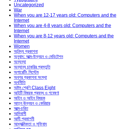
Uncategorized
War
When you are 12-17 years old: Computers and the
Internet
When you are 4-8 years old: Computers and the
Internet
When you are 8-12 years old: Computers and the
Internet
Women
অনিন্দ্য প্রকাশনা
অনুবাদ: আত্ম-উন্নয়ন ও মেডিটেশন
অন্যন্যা
অন্যান্য চাকরির প্রস্তুতি
অপারেটিং সিস্টেম
অবশর প্রকাশনা সংস্থা
অর্থনীতি
অষ্টম শ্রেণি Class Eight
আইটি বিষয়ক প্রবন্ধ ও গবেষণা
আইন ও আইন বিষয়ক
আত্ন ঊন্নয়ন ও কেরিয়ার
আত্ম-চরিত
আদিবাসী
আদী প্রকাশনী
আধ্যাত্মিকতা ও সূফিবাদ