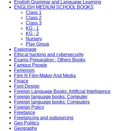
English Grammar and Language Learning
ENGLISH MEDIUM SCHOOL BOOKS
Class 1
Class 2
Class 3
KG - 1
KG - 2
Nursery
Play Group
Espionage
Ethical hacking and cybersecurity
Exams Preparation : Others Books
Famous People
Feminism
Film N Film-Maker And Media
Finace
Font Design
Foreign Language Books: Artificial Intelligence
Foreign language books: Computer
Foreign language books: Computers
Foreign Policy
Freelance
Freelancing and outsourcing
Geo Politics
Geography