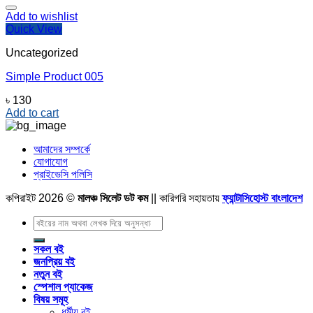
Add to wishlist
Quick View
Uncategorized
Simple Product 005
৳
130
Add to cart
আমাদের সম্পর্কে
যোগাযোগ
প্রাইভেসি পলিসি
কপিরাইট 2026 ©
মালঞ্চ সিলেট ডট কম
|| কারিগরি সহায়তায়
ফ্যান্টাসিহোস্ট বাংলাদেশ
Search
for:
সকল বই
জনপ্রিয় বই
নতুন বই
স্পেশাল প্যাকেজ
বিষয় সমূহ
ধর্মীয় বই