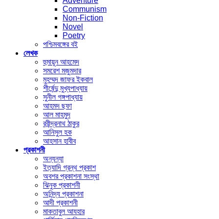
Adventure
Communism
Non-Fiction
Novel
Poetry
পশ্চিমবঙ্গের বই
লেখক
হুমায়ূন আহমেদ
সমরেশ মজুমদার
মুহম্মদ জাফর ইকবাল
শীর্ষেন্দু মুখ্যপাধ্যায়
সুনীল গঙ্গপাধ্যায়
আহমদ ছফা
আল মাহমুদ
রবীন্দ্রনাথ ঠাকুর
আনিসুল হক
আহসান হাবীব
প্রকাশনী
অন্যন্যা
ইত্যাদি গ্রন্থ প্রকাশ
অবশর প্রকাশনা সংস্থা
ঝিনুক প্রকাশনী
অনিন্দ্য প্রকাশনা
আদী প্রকাশনী
মাকতাবুল আযহার