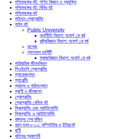
পশ্চিমবঙ্গের বই: গণিত বিজ্ঞান ও প্রযুক্তি
পশ্চিমবঙ্গের বই: বিবিধ বই
পশ্চিমবঙ্গের-বই
পাইথন প্রোগ্রামিং
পাঠ্য বই
Public University
অর্থনীতি বিভাগ: অনার্স ১ম বর্ষ
রাষ্ট্রবিজ্ঞান বিভাগ: অনার্স ১ম বর্ষ
কলেজ
ন্যাশনাল ভার্সিটি
সমাজবিজ্ঞান বিভাগ: অনার্স ১ম বর্ষ
পারিবারিক জীবনবিধান
পিএইচপি প্রোগ্রামিং
প্যাকেজসমূহ
প্যারেন্টিং
প্রবন্ধ ও পরিসংখ্যান
প্রাণী ও জীবজগৎ
প্রোগ্রামিং
প্রোগ্রামিং বেসিক বই
ফ্রিল্যান্সিং এবং আউটসোর্সিং
ফ্রিল্যান্সিং ও আউটসোর্সিং
বঙ্গবন্ধু শেখ মুজিব
বয়স যখন ৮-১২: কম্পিউটার ও ইন্টারনেট
বাণী
বাতিঘর প্রকাশনী