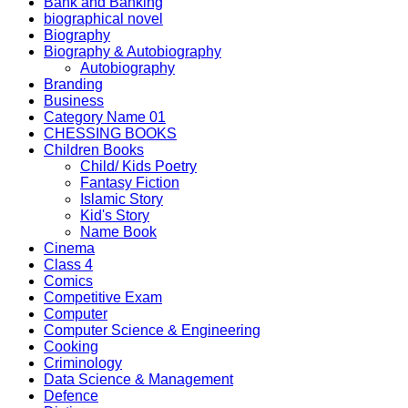
Bank and Banking
biographical novel
Biography
Biography & Autobiography
Autobiography
Branding
Business
Category Name 01
CHESSING BOOKS
Children Books
Child/ Kids Poetry
Fantasy Fiction
Islamic Story
Kid's Story
Name Book
Cinema
Class 4
Comics
Competitive Exam
Computer
Computer Science & Engineering
Cooking
Criminology
Data Science & Management
Defence