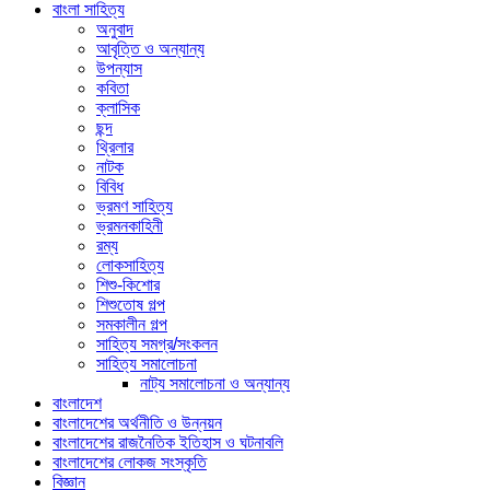
বাংলা সাহিত্য
অনুবাদ
আবৃত্তি ও অন্যান্য
উপন্যাস
কবিতা
ক্লাসিক
ছন্দ
থ্রিলার
নাটক
বিবিধ
ভ্রমণ সাহিত্য
ভ্রমনকাহিনী
রম্য
লোকসাহিত্য
শিশু-কিশোর
শিশুতোষ গল্প
সমকালীন গল্প
সাহিত্য সমগ্র/সংকলন
সাহিত্য সমালোচনা
নাট্য সমালোচনা ও অন্যান্য
বাংলাদেশ
বাংলাদেশের অর্থনীতি ও উন্নয়ন
বাংলাদেশের রাজনৈতিক ইতিহাস ও ঘটনাবলি
বাংলাদেশের লোকজ সংস্কৃতি
বিজ্ঞান