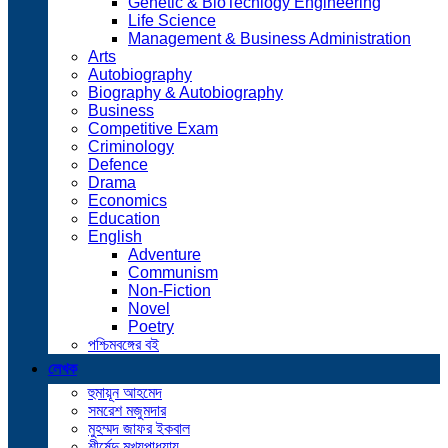
Genetic & BioTechlogy Engineering
Life Science
Management & Business Administration
Arts
Autobiography
Biography & Autobiography
Business
Competitive Exam
Criminology
Defence
Drama
Economics
Education
English
Adventure
Communism
Non-Fiction
Novel
Poetry
পশ্চিমবঙ্গের বই
লেখক
হুমায়ূন আহমেদ
সমরেশ মজুমদার
মুহম্মদ জাফর ইকবাল
শীর্ষেন্দু মুখ্যপাধ্যায়