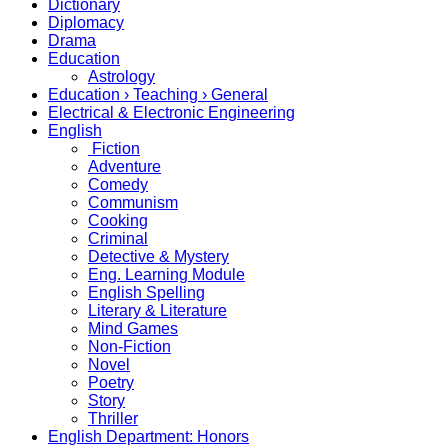
Dictionary
Diplomacy
Drama
Education
Astrology
Education › Teaching › General
Electrical & Electronic Engineering
English
Fiction
Adventure
Comedy
Communism
Cooking
Criminal
Detective & Mystery
Eng. Learning Module
English Spelling
Literary & Literature
Mind Games
Non-Fiction
Novel
Poetry
Story
Thriller
English Department: Honors