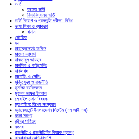
ভর্তি
কলেজ ভর্তি
বিশ্ববিদ্যালয় ভর্তি
ভর্তি নিয়োগ ও প্রস্তুতি পরীক্ষা: বিবিধ
ভাষা শিক্ষা ও ব্যাকরণ
বানান
ভৌতিক
মন
মাইক্রোসফট অফিস
মাওলা ব্রাদার্স
মাকতাবুল আযহার
মানসিক ও কাউন্সেলিং
মার্কসবাদ
মার্কেটিং ও সেলিং
মুক্তিযুদ্ধ ও রাজনীতি
মুসলিম ব্যক্তিত্ব
মুহম্মদ জাফর ইকবাল
মোবাইল ফোন বিষয়ক
ম্যাগাজিন: বিশেষ সংস্করণ
ম্যানেজমেন্ট ইনফরমেশন সিস্টেম (এম আই এস)
রচনা সমগ্র
রবীন্দ্র সাহিত্য
রহস্য
রাজনীতি ও রাজনীতিবিদ বিষয়ক প্রবন্ধ
রান্নাবান্না দেশি-বিদেশি