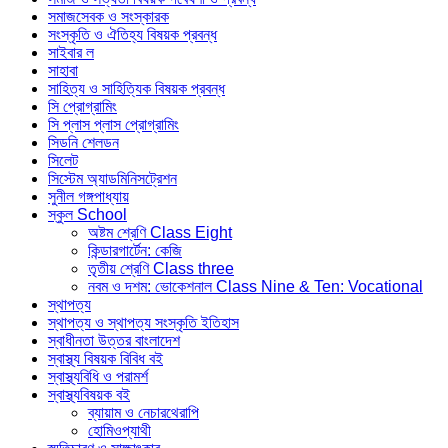
সমাজসেবক ও সংস্কারক
সংস্কৃতি ও ঐতিহ্য বিষয়ক প্রবন্ধ
সাইবার ল
সাহাবা
সাহিত্য ও সাহিত্যিক বিষয়ক প্রবন্ধ
সি প্রোগ্রামিং
সি প্লাস প্লাস প্রোগ্রামিং
সিডনি শেলডন
সিলেট
সিস্টেম অ্যাডমিনিসট্রেশন
সুনীল গঙ্গপাধ্যায়
স্কুল School
অষ্টম শ্রেণি Class Eight
কিন্ডারগার্টেন: কেজি
তৃতীয় শ্রেণি Class three
নবম ও দশম: ভোকেশনাল Class Nine & Ten: Vocational
স্থাপত্য
স্থাপত্য ও স্থাপত্য সংস্কৃতি ইতিহাস
স্বাধীনতা উত্তর বাংলাদেশ
স্বাস্থ্য বিষয়ক বিবিধ বই
স্বাস্থ্যবিধি ও পরামর্শ
স্বাস্থ্যবিষয়ক বই
ব্যায়াম ও নেচারথেরাপি
হোমিওপ্যাথী