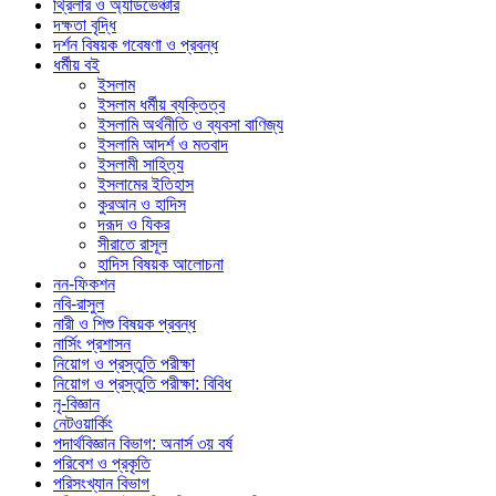
থ্রিলার ও অ্যাডভেঞ্চার
দক্ষতা বৃদ্ধি
দর্শন বিষয়ক গবেষণা ও প্রবন্ধ
ধর্মীয় বই
ইসলাম
ইসলাম ধর্মীয় ব্যক্তিত্ব
ইসলামি অর্থনীতি ও ব্যবসা বাণিজ্য
ইসলামি আদর্শ ও মতবাদ
ইসলামী সাহিত্য
ইসলামের ইতিহাস
কুরআন ও হাদিস
দরূদ ও যিকর
সীরাতে রাসূল
হাদিস বিষয়ক আলোচনা
নন-ফিকশন
নবি-রাসুল
নারী ও শিশু বিষয়ক প্রবন্ধ
নার্সিং প্রশাসন
নিয়োগ ও প্রস্তুতি পরীক্ষা
নিয়োগ ও প্রস্তুতি পরীক্ষা: বিবিধ
নৃ-বিজ্ঞান
নেটওয়ার্কিং
পদার্থবিজ্ঞান বিভাগ: অনার্স ৩য় বর্ষ
পরিবেশ ও প্রকৃতি
পরিসংখ্যান বিভাগ