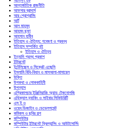
আনিসুল হক
আন্তর্জাতিক রাজনীতি
আফসার ব্রাদার্স
আর প্রোগ্রামিং
আর্ট
আল মাহমুদ
আহমদ ছফা
আহসান হাবীব
ইতিহাস ও ঐতিহ্য: গবেষণা ও প্রবন্ধ
ইতিহাস সম্পর্কিত বই
ইতিহাস ও ঐতিহ্য
ইত্যাদি গ্রন্থ প্রকাশ
ইন্টারনেট
ইন্টেলিজেন্স ও সিক্রেট এজেন্সি
ইসলামি বিধি-বিধান ও মাসআলা-মাসায়েল
উক্তি
উপকথা ও লোককাহিনী
উপন্যাস
এগ্রিকালচার ইঞ্জিনিয়ারিং অ্যান্ড টেকনোলজি
এথিক্যাল হ্যাকিং ও সাইবার সিকিউরিটি
এস ই ও
ওয়েব ডিজাইন ও ডেভেলপমেন্ট
কমিকস ও ছবির গল্প
কম্পিউটার
কম্পিউটার ইন্টারনেট ফ্রিল্যান্সিং ও আউটসোর্সিং