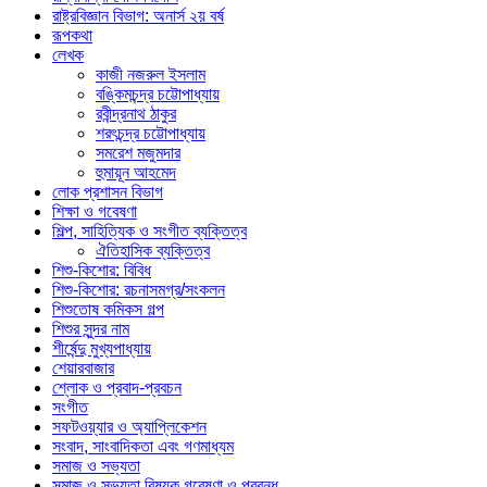
রাষ্ট্রবিজ্ঞান বিভাগ: অনার্স ২য় বর্ষ
রূপকথা
লেখক
কাজী নজরুল ইসলাম
বঙ্কিমচন্দ্র চট্টোপাধ্যায়
রবীন্দ্রনাথ ঠাকুর
শরৎচন্দ্র চট্টোপাধ্যায়
সমরেশ মজুমদার
হুমায়ূন আহমেদ
লোক প্রশাসন বিভাগ
শিক্ষা ও গবেষণা
শিল্প, সাহিত্যিক ও সংগীত ব্যক্তিত্ব
ঐতিহাসিক ব্যক্তিত্ব
শিশু-কিশোর: বিবিধ
শিশু-কিশোর: রচনাসমগ্র/সংকলন
শিশুতোষ কমিকস গল্প
শিশুর সুন্দর নাম
শীর্ষেন্দু মুখ্যপাধ্যায়
শেয়ারবাজার
শ্লোক ও প্রবাদ-প্রবচন
সংগীত
সফটওয়্যার ও অ্যাপ্লিকেশন
সংবাদ, সাংবাদিকতা এবং গণমাধ্যম
সমাজ ও সভ্যতা
সমাজ ও সভ্যতা বিষয়ক গবেষণা ও প্রবন্ধ