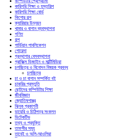
কম্পিউটার প্রোগ্রামিং
কারিগরি শিক্ষা ও হস্তশিল্প
কারিগরি শিক্ষা বোর্ড
কিশোর গল্প
ক্যারিয়ার উন্নয়ন
খামার ও বাগান ব্যবস্থাপনা
গণিত
গল্প
গার্ডিয়ান পাবলিকেশন
গোয়েন্দা
গ্রন্থাগার বেসবস্থাপনা
গ্রাফিক্স ডিজাইন ও মাল্টিমিডিয়া
চলচ্চিত্র ও বিনোদন বিষয়ক প্রবন্ধ
চলচ্চিত্র
চা ও চা বাগান সম্পর্কিত বই
চাকরির প্রস্তুতি
ছোটদের কম্পিউটার শিক্ষা
জীববিজ্ঞান
জ্যোতিষশাস্ত্র
ঝিনুক প্রকাশনী
ডায়েরি ও চিঠিপত্র সংকলন
ডিটেকটিভ
তথ্য ও প্রযুক্তি
তাফসীর সমূহ
তাবেই ও অলি-আওলিয়া