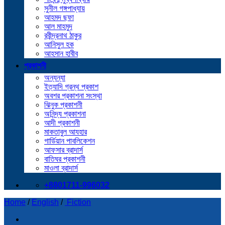
সুনীল গঙ্গপাধ্যায়
আহমদ ছফা
আল মাহমুদ
রবীন্দ্রনাথ ঠাকুর
আনিসুল হক
আহসান হাবীব
প্রকাশনী
অন্যন্যা
ইত্যাদি গ্রন্থ প্রকাশ
অবশর প্রকাশনা সংস্থা
ঝিনুক প্রকাশনী
অনিন্দ্য প্রকাশনা
আদী প্রকাশনী
মাকতাবুল আযহার
গার্ডিয়ান পাবলিকেশন
আফসার ব্রাদার্স
বাতিঘর প্রকাশনী
মাওলা ব্রাদার্স
+8801711-996032
Home
/
English
/
Fiction