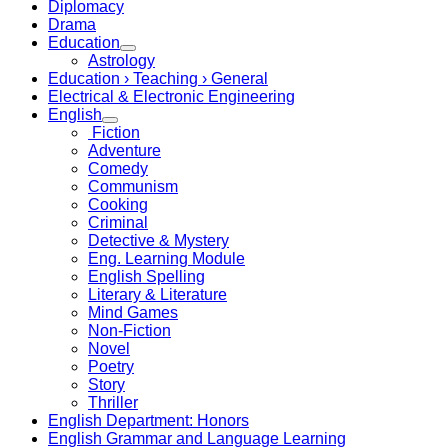
Diplomacy
Drama
Education
Astrology
Education › Teaching › General
Electrical & Electronic Engineering
English
Fiction
Adventure
Comedy
Communism
Cooking
Criminal
Detective & Mystery
Eng. Learning Module
English Spelling
Literary & Literature
Mind Games
Non-Fiction
Novel
Poetry
Story
Thriller
English Department: Honors
English Grammar and Language Learning