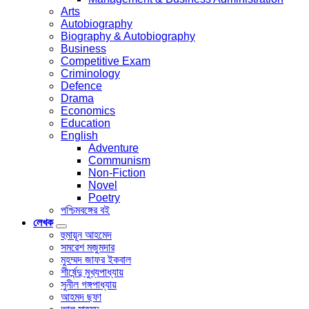
Arts
Autobiography
Biography & Autobiography
Business
Competitive Exam
Criminology
Defence
Drama
Economics
Education
English
Adventure
Communism
Non-Fiction
Novel
Poetry
পশ্চিমবঙ্গের বই
লেখক
হুমায়ূন আহমেদ
সমরেশ মজুমদার
মুহম্মদ জাফর ইকবাল
শীর্ষেন্দু মুখ্যপাধ্যায়
সুনীল গঙ্গপাধ্যায়
আহমদ ছফা