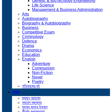
Genetic & BioTechlogy Engineering
Life Science
Management & Business Administration
Arts
Autobiography
Biography & Autobiography
Business
Competitive Exam
Criminology
Defence
Drama
Economics
Education
English
Adventure
Communism
Non-Fiction
Novel
Poetry
পশ্চিমবঙ্গের বই
লেখক
হুমায়ূন আহমেদ
সমরেশ মজুমদার
মুহম্মদ জাফর ইকবাল
শীর্ষেন্দু মুখ্যপাধ্যায়