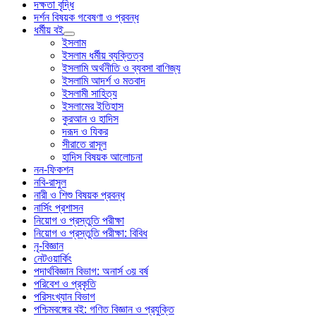
দক্ষতা বৃদ্ধি
দর্শন বিষয়ক গবেষণা ও প্রবন্ধ
ধর্মীয় বই
ইসলাম
ইসলাম ধর্মীয় ব্যক্তিত্ব
ইসলামি অর্থনীতি ও ব্যবসা বাণিজ্য
ইসলামি আদর্শ ও মতবাদ
ইসলামী সাহিত্য
ইসলামের ইতিহাস
কুরআন ও হাদিস
দরূদ ও যিকর
সীরাতে রাসূল
হাদিস বিষয়ক আলোচনা
নন-ফিকশন
নবি-রাসুল
নারী ও শিশু বিষয়ক প্রবন্ধ
নার্সিং প্রশাসন
নিয়োগ ও প্রস্তুতি পরীক্ষা
নিয়োগ ও প্রস্তুতি পরীক্ষা: বিবিধ
নৃ-বিজ্ঞান
নেটওয়ার্কিং
পদার্থবিজ্ঞান বিভাগ: অনার্স ৩য় বর্ষ
পরিবেশ ও প্রকৃতি
পরিসংখ্যান বিভাগ
পশ্চিমবঙ্গের বই: গণিত বিজ্ঞান ও প্রযুক্তি