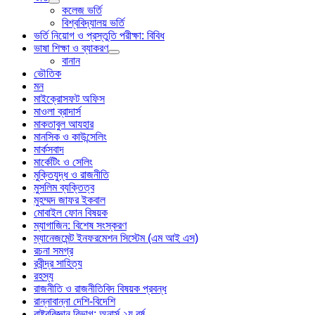
কলেজ ভর্তি
বিশ্ববিদ্যালয় ভর্তি
ভর্তি নিয়োগ ও প্রস্তুতি পরীক্ষা: বিবিধ
ভাষা শিক্ষা ও ব্যাকরণ
বানান
ভৌতিক
মন
মাইক্রোসফট অফিস
মাওলা ব্রাদার্স
মাকতাবুল আযহার
মানসিক ও কাউন্সেলিং
মার্কসবাদ
মার্কেটিং ও সেলিং
মুক্তিযুদ্ধ ও রাজনীতি
মুসলিম ব্যক্তিত্ব
মুহম্মদ জাফর ইকবাল
মোবাইল ফোন বিষয়ক
ম্যাগাজিন: বিশেষ সংস্করণ
ম্যানেজমেন্ট ইনফরমেশন সিস্টেম (এম আই এস)
রচনা সমগ্র
রবীন্দ্র সাহিত্য
রহস্য
রাজনীতি ও রাজনীতিবিদ বিষয়ক প্রবন্ধ
রান্নাবান্না দেশি-বিদেশি
রাষ্ট্রবিজ্ঞান বিভাগ: অনার্স ২য় বর্ষ