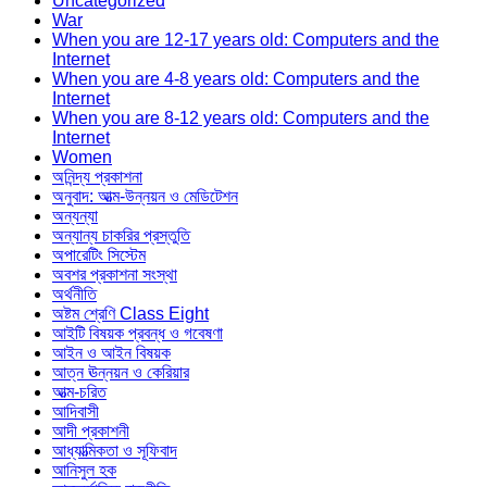
Uncategorized
War
When you are 12-17 years old: Computers and the
Internet
When you are 4-8 years old: Computers and the
Internet
When you are 8-12 years old: Computers and the
Internet
Women
অনিন্দ্য প্রকাশনা
অনুবাদ: আত্ম-উন্নয়ন ও মেডিটেশন
অন্যন্যা
অন্যান্য চাকরির প্রস্তুতি
অপারেটিং সিস্টেম
অবশর প্রকাশনা সংস্থা
অর্থনীতি
অষ্টম শ্রেণি Class Eight
আইটি বিষয়ক প্রবন্ধ ও গবেষণা
আইন ও আইন বিষয়ক
আত্ন ঊন্নয়ন ও কেরিয়ার
আত্ম-চরিত
আদিবাসী
আদী প্রকাশনী
আধ্যাত্মিকতা ও সূফিবাদ
আনিসুল হক