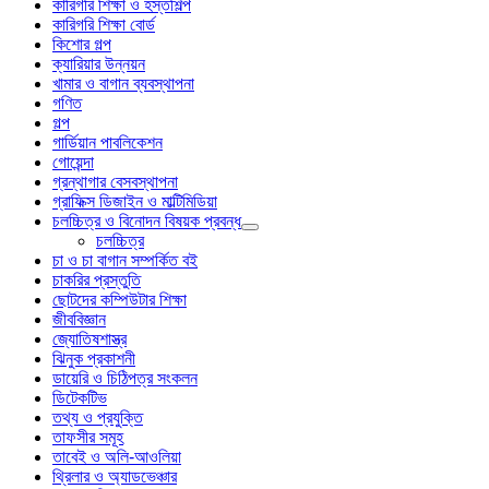
কারিগরি শিক্ষা ও হস্তশিল্প
কারিগরি শিক্ষা বোর্ড
কিশোর গল্প
ক্যারিয়ার উন্নয়ন
খামার ও বাগান ব্যবস্থাপনা
গণিত
গল্প
গার্ডিয়ান পাবলিকেশন
গোয়েন্দা
গ্রন্থাগার বেসবস্থাপনা
গ্রাফিক্স ডিজাইন ও মাল্টিমিডিয়া
চলচ্চিত্র ও বিনোদন বিষয়ক প্রবন্ধ
চলচ্চিত্র
চা ও চা বাগান সম্পর্কিত বই
চাকরির প্রস্তুতি
ছোটদের কম্পিউটার শিক্ষা
জীববিজ্ঞান
জ্যোতিষশাস্ত্র
ঝিনুক প্রকাশনী
ডায়েরি ও চিঠিপত্র সংকলন
ডিটেকটিভ
তথ্য ও প্রযুক্তি
তাফসীর সমূহ
তাবেই ও অলি-আওলিয়া
থ্রিলার ও অ্যাডভেঞ্চার