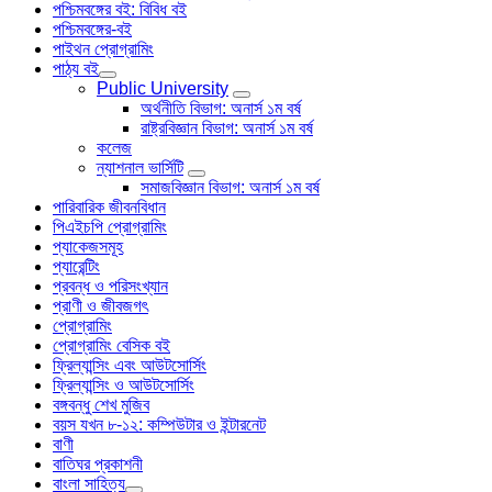
পশ্চিমবঙ্গের বই: বিবিধ বই
পশ্চিমবঙ্গের-বই
পাইথন প্রোগ্রামিং
পাঠ্য বই
Public University
অর্থনীতি বিভাগ: অনার্স ১ম বর্ষ
রাষ্ট্রবিজ্ঞান বিভাগ: অনার্স ১ম বর্ষ
কলেজ
ন্যাশনাল ভার্সিটি
সমাজবিজ্ঞান বিভাগ: অনার্স ১ম বর্ষ
পারিবারিক জীবনবিধান
পিএইচপি প্রোগ্রামিং
প্যাকেজসমূহ
প্যারেন্টিং
প্রবন্ধ ও পরিসংখ্যান
প্রাণী ও জীবজগৎ
প্রোগ্রামিং
প্রোগ্রামিং বেসিক বই
ফ্রিল্যান্সিং এবং আউটসোর্সিং
ফ্রিল্যান্সিং ও আউটসোর্সিং
বঙ্গবন্ধু শেখ মুজিব
বয়স যখন ৮-১২: কম্পিউটার ও ইন্টারনেট
বাণী
বাতিঘর প্রকাশনী
বাংলা সাহিত্য