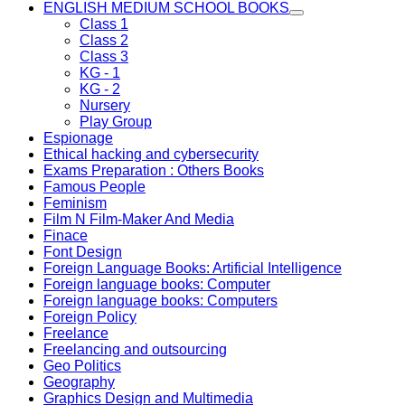
ENGLISH MEDIUM SCHOOL BOOKS
Class 1
Class 2
Class 3
KG - 1
KG - 2
Nursery
Play Group
Espionage
Ethical hacking and cybersecurity
Exams Preparation : Others Books
Famous People
Feminism
Film N Film-Maker And Media
Finace
Font Design
Foreign Language Books: Artificial Intelligence
Foreign language books: Computer
Foreign language books: Computers
Foreign Policy
Freelance
Freelancing and outsourcing
Geo Politics
Geography
Graphics Design and Multimedia