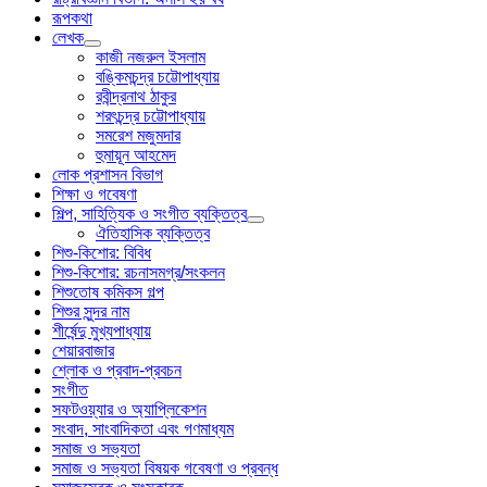
রূপকথা
লেখক
কাজী নজরুল ইসলাম
বঙ্কিমচন্দ্র চট্টোপাধ্যায়
রবীন্দ্রনাথ ঠাকুর
শরৎচন্দ্র চট্টোপাধ্যায়
সমরেশ মজুমদার
হুমায়ূন আহমেদ
লোক প্রশাসন বিভাগ
শিক্ষা ও গবেষণা
শিল্প, সাহিত্যিক ও সংগীত ব্যক্তিত্ব
ঐতিহাসিক ব্যক্তিত্ব
শিশু-কিশোর: বিবিধ
শিশু-কিশোর: রচনাসমগ্র/সংকলন
শিশুতোষ কমিকস গল্প
শিশুর সুন্দর নাম
শীর্ষেন্দু মুখ্যপাধ্যায়
শেয়ারবাজার
শ্লোক ও প্রবাদ-প্রবচন
সংগীত
সফটওয়্যার ও অ্যাপ্লিকেশন
সংবাদ, সাংবাদিকতা এবং গণমাধ্যম
সমাজ ও সভ্যতা
সমাজ ও সভ্যতা বিষয়ক গবেষণা ও প্রবন্ধ