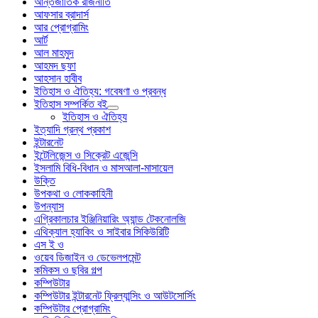
আন্তর্জাতিক রাজনীতি
আফসার ব্রাদার্স
আর প্রোগ্রামিং
আর্ট
আল মাহমুদ
আহমদ ছফা
আহসান হাবীব
ইতিহাস ও ঐতিহ্য: গবেষণা ও প্রবন্ধ
ইতিহাস সম্পর্কিত বই
ইতিহাস ও ঐতিহ্য
ইত্যাদি গ্রন্থ প্রকাশ
ইন্টারনেট
ইন্টেলিজেন্স ও সিক্রেট এজেন্সি
ইসলামি বিধি-বিধান ও মাসআলা-মাসায়েল
উক্তি
উপকথা ও লোককাহিনী
উপন্যাস
এগ্রিকালচার ইঞ্জিনিয়ারিং অ্যান্ড টেকনোলজি
এথিক্যাল হ্যাকিং ও সাইবার সিকিউরিটি
এস ই ও
ওয়েব ডিজাইন ও ডেভেলপমেন্ট
কমিকস ও ছবির গল্প
কম্পিউটার
কম্পিউটার ইন্টারনেট ফ্রিল্যান্সিং ও আউটসোর্সিং
কম্পিউটার প্রোগ্রামিং