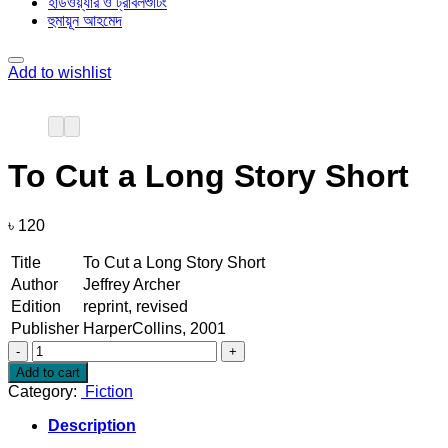
হার্ডওয়্যার ও ট্রাবলশুটিং
হুমায়ূন আহমেদ
Add to wishlist
To Cut a Long Story Short
৳
120
Title
To Cut a Long Story Short
Author
Jeffrey Archer
Edition
reprint, revised
Publisher
HarperCollins, 2001
To
Cut
Add to cart
a
Category:
Fiction
Long
Story
Description
Short