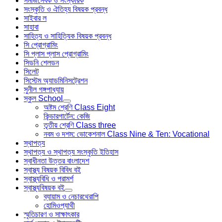
সমাজসেবক ও সংস্কারক
সংস্কৃতি ও ঐতিহ্য বিষয়ক প্রবন্ধ
সাইবার ল
সাহাবা
সাহিত্য ও সাহিত্যিক বিষয়ক প্রবন্ধ
সি প্রোগ্রামিং
সি প্লাস প্লাস প্রোগ্রামিং
সিডনি শেলডন
সিলেট
সিস্টেম অ্যাডমিনিসট্রেশন
সুনীল গঙ্গপাধ্যায়
স্কুল School
অষ্টম শ্রেণি Class Eight
কিন্ডারগার্টেন: কেজি
তৃতীয় শ্রেণি Class three
নবম ও দশম: ভোকেশনাল Class Nine & Ten: Vocational
স্থাপত্য
স্থাপত্য ও স্থাপত্য সংস্কৃতি ইতিহাস
স্বাধীনতা উত্তর বাংলাদেশ
স্বাস্থ্য বিষয়ক বিবিধ বই
স্বাস্থ্যবিধি ও পরামর্শ
স্বাস্থ্যবিষয়ক বই
ব্যায়াম ও নেচারথেরাপি
হোমিওপ্যাথী
স্মৃতিচারণ ও সাক্ষাৎকার