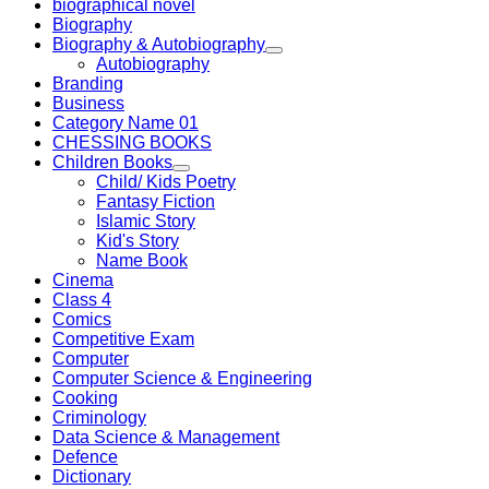
biographical novel
Biography
Biography & Autobiography
Autobiography
Branding
Business
Category Name 01
CHESSING BOOKS
Children Books
Child/ Kids Poetry
Fantasy Fiction
Islamic Story
Kid's Story
Name Book
Cinema
Class 4
Comics
Competitive Exam
Computer
Computer Science & Engineering
Cooking
Criminology
Data Science & Management
Defence
Dictionary