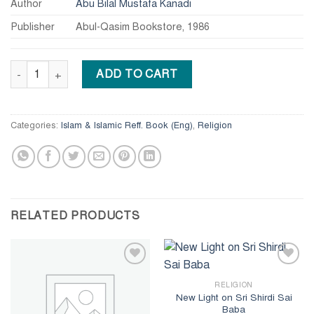
Author
Abu Bilal Mustafa Kanadi
Publisher
Abul-Qasim Bookstore, 1986
The Islamic Ruling on Music and Singing quantity
ADD TO CART
Categories:
Islam & Islamic Reff. Book (Eng)
,
Religion
RELATED PRODUCTS
Add to
Add to
wishlist
wishlist
RELIGION
New Light on Sri Shirdi Sai
Baba