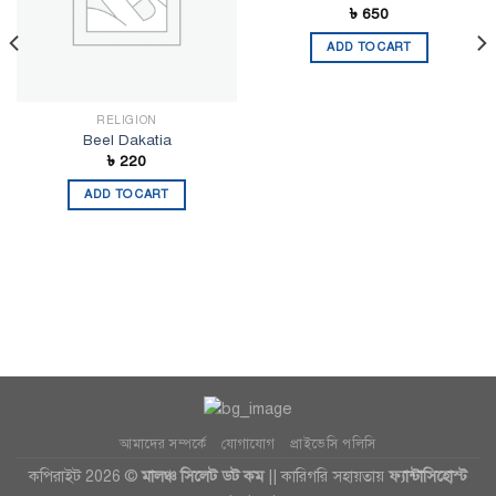
৳
650
ADD TO CART
RELIGION
Beel Dakatia
৳
220
ADD TO CART
আমাদের সম্পর্কে
যোগাযোগ
প্রাইভেসি পলিসি
কপিরাইট 2026 ©
মালঞ্চ সিলেট ডট কম
|| কারিগরি সহায়তায়
ফ্যান্টাসিহোস্ট