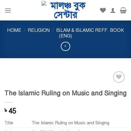
Skip
to
content
HOME
/
RELIGION
/
ISLAM & ISLAMIC REFF. BOOK
(ENG)
Add to
The Islamic Ruling on Music and Singing
wishlist
45
৳
Title
The Islamic Ruling on Music and Singing