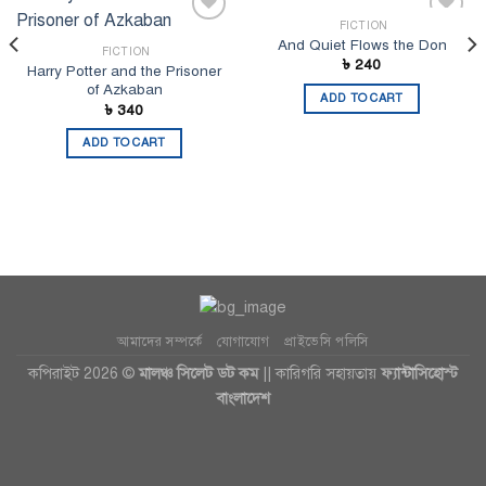
FICTION
Add to
Add to
And Quiet Flows the Don
wishlist
wishlist
FICTION
৳
240
Harry Potter and the Prisoner
of Azkaban
ADD TO CART
৳
340
ADD TO CART
আমাদের সম্পর্কে
যোগাযোগ
প্রাইভেসি পলিসি
কপিরাইট 2026 ©
মালঞ্চ সিলেট ডট কম
|| কারিগরি সহায়তায়
ফ্যান্টাসিহোস্ট
বাংলাদেশ