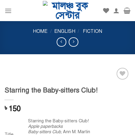
Skip
to
content
HOME
/
ENGLISH
/
FICTION
Add to
Starring the Baby-sitters Club!
wishlist
150
৳
Starring the Baby-sitters Club!
Apple paperbacks
Baby-sitters Club
,
Ann M. Martin
Title