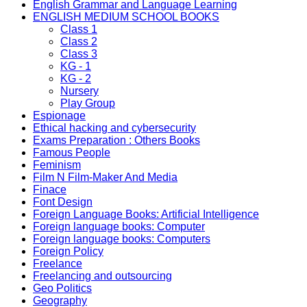
English Grammar and Language Learning
ENGLISH MEDIUM SCHOOL BOOKS
Class 1
Class 2
Class 3
KG - 1
KG - 2
Nursery
Play Group
Espionage
Ethical hacking and cybersecurity
Exams Preparation : Others Books
Famous People
Feminism
Film N Film-Maker And Media
Finace
Font Design
Foreign Language Books: Artificial Intelligence
Foreign language books: Computer
Foreign language books: Computers
Foreign Policy
Freelance
Freelancing and outsourcing
Geo Politics
Geography