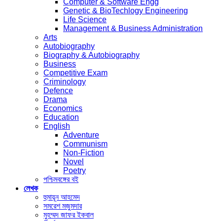
Computer & Software Engg
Genetic & BioTechlogy Engineering
Life Science
Management & Business Administration
Arts
Autobiography
Biography & Autobiography
Business
Competitive Exam
Criminology
Defence
Drama
Economics
Education
English
Adventure
Communism
Non-Fiction
Novel
Poetry
পশ্চিমবঙ্গের বই
লেখক
হুমায়ূন আহমেদ
সমরেশ মজুমদার
মুহম্মদ জাফর ইকবাল