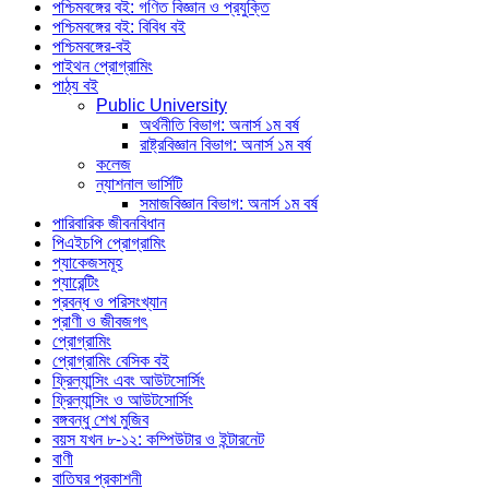
পশ্চিমবঙ্গের বই: গণিত বিজ্ঞান ও প্রযুক্তি
পশ্চিমবঙ্গের বই: বিবিধ বই
পশ্চিমবঙ্গের-বই
পাইথন প্রোগ্রামিং
পাঠ্য বই
Public University
অর্থনীতি বিভাগ: অনার্স ১ম বর্ষ
রাষ্ট্রবিজ্ঞান বিভাগ: অনার্স ১ম বর্ষ
কলেজ
ন্যাশনাল ভার্সিটি
সমাজবিজ্ঞান বিভাগ: অনার্স ১ম বর্ষ
পারিবারিক জীবনবিধান
পিএইচপি প্রোগ্রামিং
প্যাকেজসমূহ
প্যারেন্টিং
প্রবন্ধ ও পরিসংখ্যান
প্রাণী ও জীবজগৎ
প্রোগ্রামিং
প্রোগ্রামিং বেসিক বই
ফ্রিল্যান্সিং এবং আউটসোর্সিং
ফ্রিল্যান্সিং ও আউটসোর্সিং
বঙ্গবন্ধু শেখ মুজিব
বয়স যখন ৮-১২: কম্পিউটার ও ইন্টারনেট
বাণী
বাতিঘর প্রকাশনী