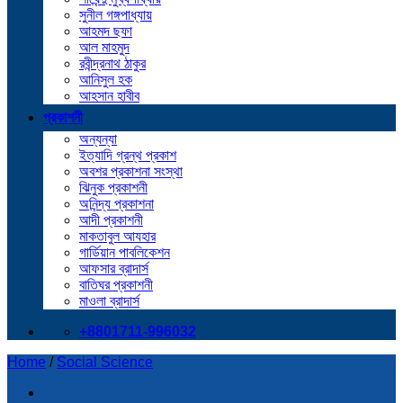
সুনীল গঙ্গপাধ্যায়
আহমদ ছফা
আল মাহমুদ
রবীন্দ্রনাথ ঠাকুর
আনিসুল হক
আহসান হাবীব
প্রকাশনী
অন্যন্যা
ইত্যাদি গ্রন্থ প্রকাশ
অবশর প্রকাশনা সংস্থা
ঝিনুক প্রকাশনী
অনিন্দ্য প্রকাশনা
আদী প্রকাশনী
মাকতাবুল আযহার
গার্ডিয়ান পাবলিকেশন
আফসার ব্রাদার্স
বাতিঘর প্রকাশনী
মাওলা ব্রাদার্স
+8801711-996032
Home
/
Social Science