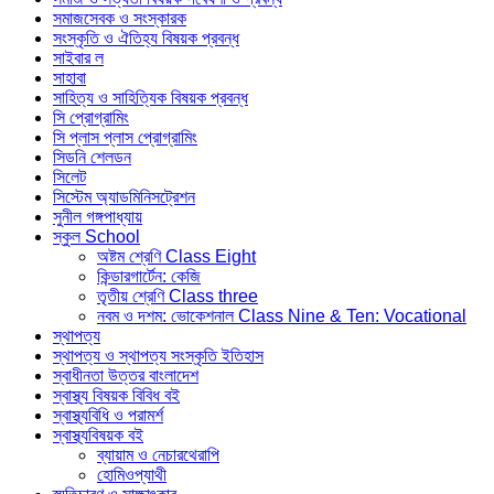
সমাজসেবক ও সংস্কারক
সংস্কৃতি ও ঐতিহ্য বিষয়ক প্রবন্ধ
সাইবার ল
সাহাবা
সাহিত্য ও সাহিত্যিক বিষয়ক প্রবন্ধ
সি প্রোগ্রামিং
সি প্লাস প্লাস প্রোগ্রামিং
সিডনি শেলডন
সিলেট
সিস্টেম অ্যাডমিনিসট্রেশন
সুনীল গঙ্গপাধ্যায়
স্কুল School
অষ্টম শ্রেণি Class Eight
কিন্ডারগার্টেন: কেজি
তৃতীয় শ্রেণি Class three
নবম ও দশম: ভোকেশনাল Class Nine & Ten: Vocational
স্থাপত্য
স্থাপত্য ও স্থাপত্য সংস্কৃতি ইতিহাস
স্বাধীনতা উত্তর বাংলাদেশ
স্বাস্থ্য বিষয়ক বিবিধ বই
স্বাস্থ্যবিধি ও পরামর্শ
স্বাস্থ্যবিষয়ক বই
ব্যায়াম ও নেচারথেরাপি
হোমিওপ্যাথী