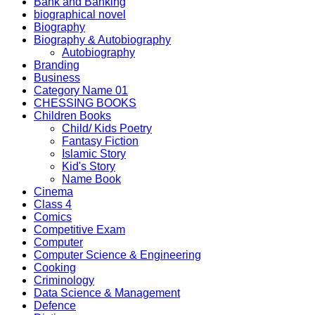
Bank and Banking
biographical novel
Biography
Biography & Autobiography
Autobiography
Branding
Business
Category Name 01
CHESSING BOOKS
Children Books
Child/ Kids Poetry
Fantasy Fiction
Islamic Story
Kid's Story
Name Book
Cinema
Class 4
Comics
Competitive Exam
Computer
Computer Science & Engineering
Cooking
Criminology
Data Science & Management
Defence