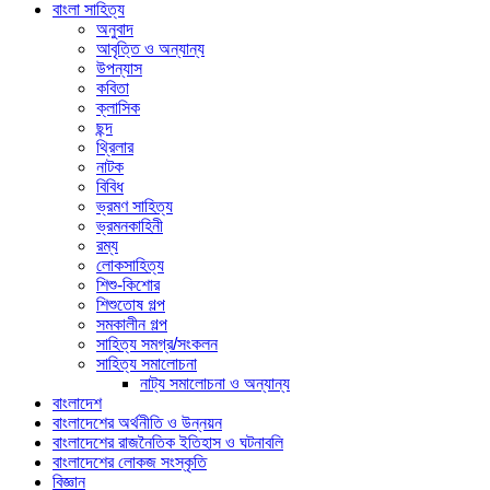
বাংলা সাহিত্য
অনুবাদ
আবৃত্তি ও অন্যান্য
উপন্যাস
কবিতা
ক্লাসিক
ছন্দ
থ্রিলার
নাটক
বিবিধ
ভ্রমণ সাহিত্য
ভ্রমনকাহিনী
রম্য
লোকসাহিত্য
শিশু-কিশোর
শিশুতোষ গল্প
সমকালীন গল্প
সাহিত্য সমগ্র/সংকলন
সাহিত্য সমালোচনা
নাট্য সমালোচনা ও অন্যান্য
বাংলাদেশ
বাংলাদেশের অর্থনীতি ও উন্নয়ন
বাংলাদেশের রাজনৈতিক ইতিহাস ও ঘটনাবলি
বাংলাদেশের লোকজ সংস্কৃতি
বিজ্ঞান