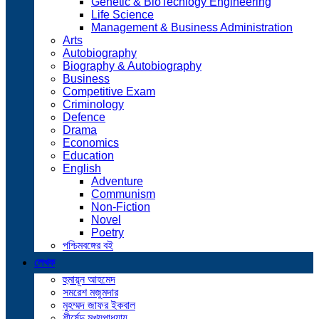
Genetic & BioTechlogy Engineering
Life Science
Management & Business Administration
Arts
Autobiography
Biography & Autobiography
Business
Competitive Exam
Criminology
Defence
Drama
Economics
Education
English
Adventure
Communism
Non-Fiction
Novel
Poetry
পশ্চিমবঙ্গের বই
লেখক
হুমায়ূন আহমেদ
সমরেশ মজুমদার
মুহম্মদ জাফর ইকবাল
শীর্ষেন্দু মুখ্যপাধ্যায়