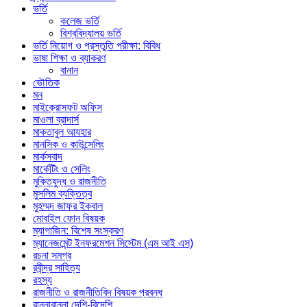
ভর্তি
কলেজ ভর্তি
বিশ্ববিদ্যালয় ভর্তি
ভর্তি নিয়োগ ও প্রস্তুতি পরীক্ষা: বিবিধ
ভাষা শিক্ষা ও ব্যাকরণ
বানান
ভৌতিক
মন
মাইক্রোসফট অফিস
মাওলা ব্রাদার্স
মাকতাবুল আযহার
মানসিক ও কাউন্সেলিং
মার্কসবাদ
মার্কেটিং ও সেলিং
মুক্তিযুদ্ধ ও রাজনীতি
মুসলিম ব্যক্তিত্ব
মুহম্মদ জাফর ইকবাল
মোবাইল ফোন বিষয়ক
ম্যাগাজিন: বিশেষ সংস্করণ
ম্যানেজমেন্ট ইনফরমেশন সিস্টেম (এম আই এস)
রচনা সমগ্র
রবীন্দ্র সাহিত্য
রহস্য
রাজনীতি ও রাজনীতিবিদ বিষয়ক প্রবন্ধ
রান্নাবান্না দেশি-বিদেশি