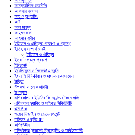
আনিসুল হক
আন্তর্জাতিক রাজনীতি
আফসার ব্রাদার্স
আর প্রোগ্রামিং
আর্ট
আল মাহমুদ
আহমদ ছফা
আহসান হাবীব
ইতিহাস ও ঐতিহ্য: গবেষণা ও প্রবন্ধ
ইতিহাস সম্পর্কিত বই
ইতিহাস ও ঐতিহ্য
ইত্যাদি গ্রন্থ প্রকাশ
ইন্টারনেট
ইন্টেলিজেন্স ও সিক্রেট এজেন্সি
ইসলামি বিধি-বিধান ও মাসআলা-মাসায়েল
উক্তি
উপকথা ও লোককাহিনী
উপন্যাস
এগ্রিকালচার ইঞ্জিনিয়ারিং অ্যান্ড টেকনোলজি
এথিক্যাল হ্যাকিং ও সাইবার সিকিউরিটি
এস ই ও
ওয়েব ডিজাইন ও ডেভেলপমেন্ট
কমিকস ও ছবির গল্প
কম্পিউটার
কম্পিউটার ইন্টারনেট ফ্রিল্যান্সিং ও আউটসোর্সিং