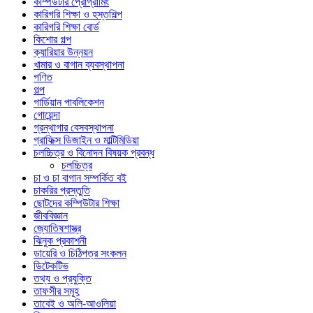
কম্পিউটার প্রোগ্রামিং
কারিগরি শিক্ষা ও হস্তশিল্প
কারিগরি শিক্ষা বোর্ড
কিশোর গল্প
ক্যারিয়ার উন্নয়ন
খামার ও বাগান ব্যবস্থাপনা
গণিত
গল্প
গার্ডিয়ান পাবলিকেশন
গোয়েন্দা
গ্রন্থাগার বেসবস্থাপনা
গ্রাফিক্স ডিজাইন ও মাল্টিমিডিয়া
চলচ্চিত্র ও বিনোদন বিষয়ক প্রবন্ধ
চলচ্চিত্র
চা ও চা বাগান সম্পর্কিত বই
চাকরির প্রস্তুতি
ছোটদের কম্পিউটার শিক্ষা
জীববিজ্ঞান
জ্যোতিষশাস্ত্র
ঝিনুক প্রকাশনী
ডায়েরি ও চিঠিপত্র সংকলন
ডিটেকটিভ
তথ্য ও প্রযুক্তি
তাফসীর সমূহ
তাবেই ও অলি-আওলিয়া