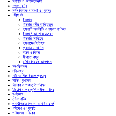
থ্রিলার ও অ্যাডভেঞ্চার
দক্ষতা বৃদ্ধি
দর্শন বিষয়ক গবেষণা ও প্রবন্ধ
ধর্মীয় বই
ইসলাম
ইসলাম ধর্মীয় ব্যক্তিত্ব
ইসলামি অর্থনীতি ও ব্যবসা বাণিজ্য
ইসলামি আদর্শ ও মতবাদ
ইসলামী সাহিত্য
ইসলামের ইতিহাস
কুরআন ও হাদিস
দরূদ ও যিকর
সীরাতে রাসূল
হাদিস বিষয়ক আলোচনা
নন-ফিকশন
নবি-রাসুল
নারী ও শিশু বিষয়ক প্রবন্ধ
নার্সিং প্রশাসন
নিয়োগ ও প্রস্তুতি পরীক্ষা
নিয়োগ ও প্রস্তুতি পরীক্ষা: বিবিধ
নৃ-বিজ্ঞান
নেটওয়ার্কিং
পদার্থবিজ্ঞান বিভাগ: অনার্স ৩য় বর্ষ
পরিবেশ ও প্রকৃতি
পরিসংখ্যান বিভাগ