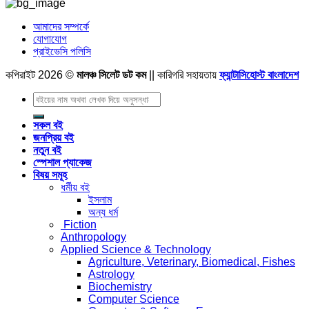
আমাদের সম্পর্কে
যোগাযোগ
প্রাইভেসি পলিসি
কপিরাইট 2026 ©
মালঞ্চ সিলেট ডট কম
|| কারিগরি সহায়তায়
ফ্যান্টাসিহোস্ট বাংলাদেশ
Search
for:
সকল বই
জনপ্রিয় বই
নতুন বই
স্পেশাল প্যাকেজ
বিষয় সমূহ
ধর্মীয় বই
ইসলাম
অন্য ধর্ম
Fiction
Anthropology
Applied Science & Technology
Agriculture, Veterinary, Biomedical, Fishes
Astrology
Biochemistry
Computer Science