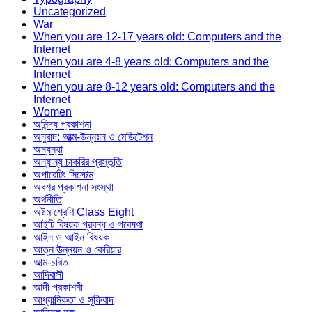
Uncategorized
War
When you are 12-17 years old: Computers and the
Internet
When you are 4-8 years old: Computers and the
Internet
When you are 8-12 years old: Computers and the
Internet
Women
অনিন্দ্য প্রকাশনা
অনুবাদ: আত্ম-উন্নয়ন ও মেডিটেশন
অন্যন্যা
অন্যান্য চাকরির প্রস্তুতি
অপারেটিং সিস্টেম
অবশর প্রকাশনা সংস্থা
অর্থনীতি
অষ্টম শ্রেণি Class Eight
আইটি বিষয়ক প্রবন্ধ ও গবেষণা
আইন ও আইন বিষয়ক
আত্ন ঊন্নয়ন ও কেরিয়ার
আত্ম-চরিত
আদিবাসী
আদী প্রকাশনী
আধ্যাত্মিকতা ও সূফিবাদ