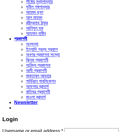
শীর্ষেন্দু মুখ্যপাধ্যায়
সুনীল গঙ্গপাধ্যায়
আহমদ ছফা
আল মাহমুদ
রবীন্দ্রনাথ ঠাকুর
আনিসুল হক
আহসান হাবীব
প্রকাশনী
অন্যন্যা
ইত্যাদি গ্রন্থ প্রকাশ
অবশর প্রকাশনা সংস্থা
ঝিনুক প্রকাশনী
অনিন্দ্য প্রকাশনা
আদী প্রকাশনী
মাকতাবুল আযহার
গার্ডিয়ান পাবলিকেশন
আফসার ব্রাদার্স
বাতিঘর প্রকাশনী
মাওলা ব্রাদার্স
Newsletter
Login
Username or email address
*