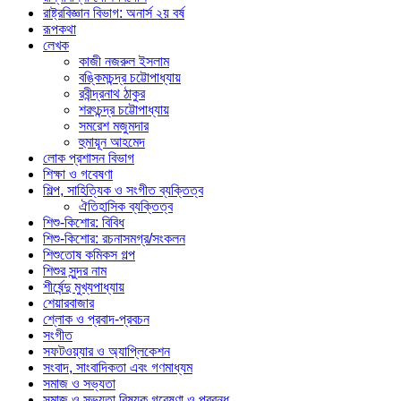
রাষ্ট্রবিজ্ঞান বিভাগ: অনার্স ২য় বর্ষ
রূপকথা
লেখক
কাজী নজরুল ইসলাম
বঙ্কিমচন্দ্র চট্টোপাধ্যায়
রবীন্দ্রনাথ ঠাকুর
শরৎচন্দ্র চট্টোপাধ্যায়
সমরেশ মজুমদার
হুমায়ূন আহমেদ
লোক প্রশাসন বিভাগ
শিক্ষা ও গবেষণা
শিল্প, সাহিত্যিক ও সংগীত ব্যক্তিত্ব
ঐতিহাসিক ব্যক্তিত্ব
শিশু-কিশোর: বিবিধ
শিশু-কিশোর: রচনাসমগ্র/সংকলন
শিশুতোষ কমিকস গল্প
শিশুর সুন্দর নাম
শীর্ষেন্দু মুখ্যপাধ্যায়
শেয়ারবাজার
শ্লোক ও প্রবাদ-প্রবচন
সংগীত
সফটওয়্যার ও অ্যাপ্লিকেশন
সংবাদ, সাংবাদিকতা এবং গণমাধ্যম
সমাজ ও সভ্যতা
সমাজ ও সভ্যতা বিষয়ক গবেষণা ও প্রবন্ধ