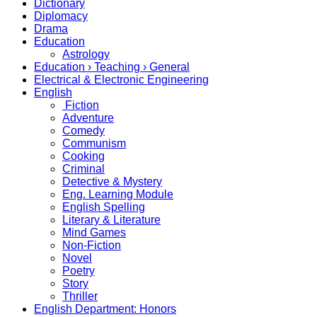
Dictionary
Diplomacy
Drama
Education
Astrology
Education › Teaching › General
Electrical & Electronic Engineering
English
Fiction
Adventure
Comedy
Communism
Cooking
Criminal
Detective & Mystery
Eng. Learning Module
English Spelling
Literary & Literature
Mind Games
Non-Fiction
Novel
Poetry
Story
Thriller
English Department: Honors