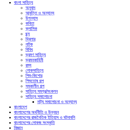
বাংলা সাহিত্য
অনুবাদ
আবৃত্তি ও অন্যান্য
উপন্যাস
কবিতা
ক্লাসিক
ছন্দ
থ্রিলার
নাটক
বিবিধ
ভ্রমণ সাহিত্য
ভ্রমনকাহিনী
রম্য
লোকসাহিত্য
শিশু-কিশোর
শিশুতোষ গল্প
সমকালীন গল্প
সাহিত্য সমগ্র/সংকলন
সাহিত্য সমালোচনা
নাট্য সমালোচনা ও অন্যান্য
বাংলাদেশ
বাংলাদেশের অর্থনীতি ও উন্নয়ন
বাংলাদেশের রাজনৈতিক ইতিহাস ও ঘটনাবলি
বাংলাদেশের লোকজ সংস্কৃতি
বিজ্ঞান