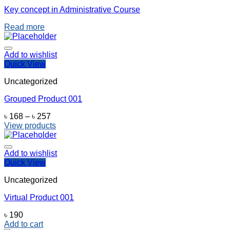
Key concept in Administrative Course
Read more
Add to wishlist
Quick View
Uncategorized
Grouped Product 001
Price
৳
168
–
৳
257
range:
View products
৳ 168
through
৳ 257
Add to wishlist
Quick View
Uncategorized
Virtual Product 001
৳
190
Add to cart