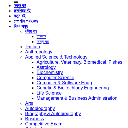
সকল বই
জনপ্রিয় বই
নতুন বই
স্পেশাল প্যাকেজ
বিষয় সমূহ
ধর্মীয় বই
ইসলাম
অন্য ধর্ম
Fiction
Anthropology
Applied Science & Technology
Agriculture, Veterinary, Biomedical, Fishes
Astrology
Biochemistry
Computer Science
Computer & Software Engg
Genetic & BioTechlogy Engineering
Life Science
Management & Business Administration
Arts
Autobiography
Biography & Autobiography
Business
Competitive Exam