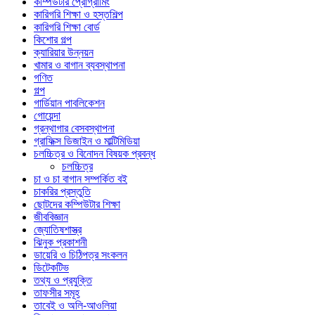
কম্পিউটার প্রোগ্রামিং
কারিগরি শিক্ষা ও হস্তশিল্প
কারিগরি শিক্ষা বোর্ড
কিশোর গল্প
ক্যারিয়ার উন্নয়ন
খামার ও বাগান ব্যবস্থাপনা
গণিত
গল্প
গার্ডিয়ান পাবলিকেশন
গোয়েন্দা
গ্রন্থাগার বেসবস্থাপনা
গ্রাফিক্স ডিজাইন ও মাল্টিমিডিয়া
চলচ্চিত্র ও বিনোদন বিষয়ক প্রবন্ধ
চলচ্চিত্র
চা ও চা বাগান সম্পর্কিত বই
চাকরির প্রস্তুতি
ছোটদের কম্পিউটার শিক্ষা
জীববিজ্ঞান
জ্যোতিষশাস্ত্র
ঝিনুক প্রকাশনী
ডায়েরি ও চিঠিপত্র সংকলন
ডিটেকটিভ
তথ্য ও প্রযুক্তি
তাফসীর সমূহ
তাবেই ও অলি-আওলিয়া