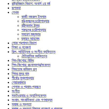
রাষ্ট্রবিজ্ঞান বিভাগ: অনার্স ২য় বর্ষ
রূপকথা
লেখক
কাজী নজরুল ইসলাম
বঙ্কিমচন্দ্র চট্টোপাধ্যায়
রবীন্দ্রনাথ ঠাকুর
শরৎচন্দ্র চট্টোপাধ্যায়
সমরেশ মজুমদার
হুমায়ূন আহমেদ
লোক প্রশাসন বিভাগ
শিক্ষা ও গবেষণা
শিল্প, সাহিত্যিক ও সংগীত ব্যক্তিত্ব
ঐতিহাসিক ব্যক্তিত্ব
শিশু-কিশোর: বিবিধ
শিশু-কিশোর: রচনাসমগ্র/সংকলন
শিশুতোষ কমিকস গল্প
শিশুর সুন্দর নাম
শীর্ষেন্দু মুখ্যপাধ্যায়
শেয়ারবাজার
শ্লোক ও প্রবাদ-প্রবচন
সংগীত
সফটওয়্যার ও অ্যাপ্লিকেশন
সংবাদ, সাংবাদিকতা এবং গণমাধ্যম
সমাজ ও সভ্যতা
সমাজ ও সভ্যতা বিষয়ক গবেষণা ও প্রবন্ধ