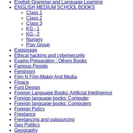
English Grammar and Language Learning
ENGLISH MEDIUM SCHOOL BOOKS
Class 1
Class 2
Class 3
KG - 1
KG - 2
Nursery
Play Group
Espionage
Ethical hacking and cybersecurity
Exams Preparation : Others Books
Famous People
Feminism
Film N Film-Maker And Media
Finace
Font Design
Foreign Language Books: Artificial Intelligence
Foreign language books: Computer
Foreign language books: Computers
Foreign Policy
Freelance
Freelancing and outsourcing
Geo Politics
Geography