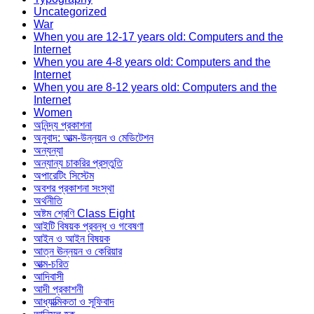
Uncategorized
War
When you are 12-17 years old: Computers and the
Internet
When you are 4-8 years old: Computers and the
Internet
When you are 8-12 years old: Computers and the
Internet
Women
অনিন্দ্য প্রকাশনা
অনুবাদ: আত্ম-উন্নয়ন ও মেডিটেশন
অন্যন্যা
অন্যান্য চাকরির প্রস্তুতি
অপারেটিং সিস্টেম
অবশর প্রকাশনা সংস্থা
অর্থনীতি
অষ্টম শ্রেণি Class Eight
আইটি বিষয়ক প্রবন্ধ ও গবেষণা
আইন ও আইন বিষয়ক
আত্ন ঊন্নয়ন ও কেরিয়ার
আত্ম-চরিত
আদিবাসী
আদী প্রকাশনী
আধ্যাত্মিকতা ও সূফিবাদ