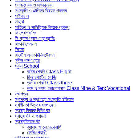
সমাজসেবক ও সংস্কারক
সংস্কৃতি ও ঐতিহ্য বিষয়ক প্রবন্ধ
সাইবার ল
সাহাবা
সাহিত্য ও সাহিত্যিক বিষয়ক প্রবন্ধ
সি প্রোগ্রামিং
সি প্লাস প্লাস প্রোগ্রামিং
সিডনি শেলডন
সিলেট
সিস্টেম অ্যাডমিনিসট্রেশন
সুনীল গঙ্গপাধ্যায়
স্কুল School
অষ্টম শ্রেণি Class Eight
কিন্ডারগার্টেন: কেজি
তৃতীয় শ্রেণি Class three
নবম ও দশম: ভোকেশনাল Class Nine & Ten: Vocational
স্থাপত্য
স্থাপত্য ও স্থাপত্য সংস্কৃতি ইতিহাস
স্বাধীনতা উত্তর বাংলাদেশ
স্বাস্থ্য বিষয়ক বিবিধ বই
স্বাস্থ্যবিধি ও পরামর্শ
স্বাস্থ্যবিষয়ক বই
ব্যায়াম ও নেচারথেরাপি
হোমিওপ্যাথী