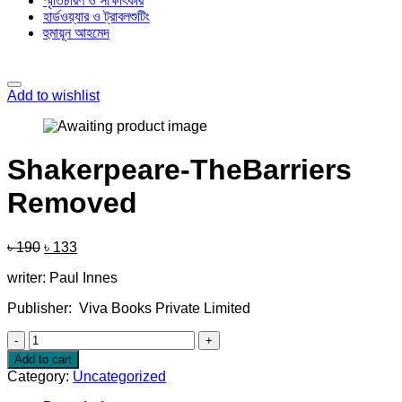
স্মৃতিচারণ ও সাক্ষাৎকার
হার্ডওয়্যার ও ট্রাবলশুটিং
হুমায়ূন আহমেদ
Add to wishlist
Shakerpeare-TheBarriers
Removed
Original
Current
৳
190
৳
133
price
price
writer: Paul Innes
was:
is:
৳ 190.
৳ 133.
Publisher: Viva Books Private Limited
Shakerpeare-
TheBarriers
Add to cart
Removed
Category:
Uncategorized
quantity