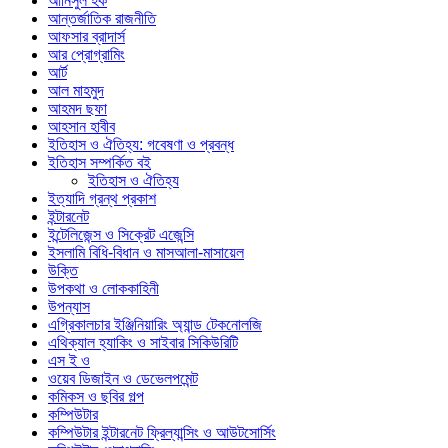
আনিসুল হক
আন্তর্জাতিক রাজনীতি
আফসার ব্রাদার্স
আর প্রোগ্রামিং
আর্ট
আল মাহমুদ
আহমদ ছফা
আহসান হাবীব
ইতিহাস ও ঐতিহ্য: গবেষণা ও প্রবন্ধ
ইতিহাস সম্পর্কিত বই
ইতিহাস ও ঐতিহ্য
ইত্যাদি গ্রন্থ প্রকাশ
ইন্টারনেট
ইন্টেলিজেন্স ও সিক্রেট এজেন্সি
ইসলামি বিধি-বিধান ও মাসআলা-মাসায়েল
উক্তি
উপকথা ও লোককাহিনী
উপন্যাস
এগ্রিকালচার ইঞ্জিনিয়ারিং অ্যান্ড টেকনোলজি
এথিক্যাল হ্যাকিং ও সাইবার সিকিউরিটি
এস ই ও
ওয়েব ডিজাইন ও ডেভেলপমেন্ট
কমিকস ও ছবির গল্প
কম্পিউটার
কম্পিউটার ইন্টারনেট ফ্রিল্যান্সিং ও আউটসোর্সিং