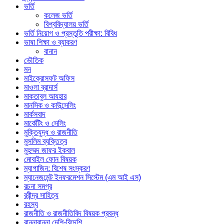
ভর্তি
কলেজ ভর্তি
বিশ্ববিদ্যালয় ভর্তি
ভর্তি নিয়োগ ও প্রস্তুতি পরীক্ষা: বিবিধ
ভাষা শিক্ষা ও ব্যাকরণ
বানান
ভৌতিক
মন
মাইক্রোসফট অফিস
মাওলা ব্রাদার্স
মাকতাবুল আযহার
মানসিক ও কাউন্সেলিং
মার্কসবাদ
মার্কেটিং ও সেলিং
মুক্তিযুদ্ধ ও রাজনীতি
মুসলিম ব্যক্তিত্ব
মুহম্মদ জাফর ইকবাল
মোবাইল ফোন বিষয়ক
ম্যাগাজিন: বিশেষ সংস্করণ
ম্যানেজমেন্ট ইনফরমেশন সিস্টেম (এম আই এস)
রচনা সমগ্র
রবীন্দ্র সাহিত্য
রহস্য
রাজনীতি ও রাজনীতিবিদ বিষয়ক প্রবন্ধ
রান্নাবান্না দেশি-বিদেশি