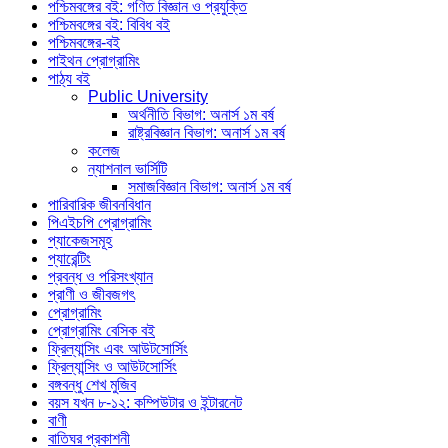
পশ্চিমবঙ্গের বই: গণিত বিজ্ঞান ও প্রযুক্তি
পশ্চিমবঙ্গের বই: বিবিধ বই
পশ্চিমবঙ্গের-বই
পাইথন প্রোগ্রামিং
পাঠ্য বই
Public University
অর্থনীতি বিভাগ: অনার্স ১ম বর্ষ
রাষ্ট্রবিজ্ঞান বিভাগ: অনার্স ১ম বর্ষ
কলেজ
ন্যাশনাল ভার্সিটি
সমাজবিজ্ঞান বিভাগ: অনার্স ১ম বর্ষ
পারিবারিক জীবনবিধান
পিএইচপি প্রোগ্রামিং
প্যাকেজসমূহ
প্যারেন্টিং
প্রবন্ধ ও পরিসংখ্যান
প্রাণী ও জীবজগৎ
প্রোগ্রামিং
প্রোগ্রামিং বেসিক বই
ফ্রিল্যান্সিং এবং আউটসোর্সিং
ফ্রিল্যান্সিং ও আউটসোর্সিং
বঙ্গবন্ধু শেখ মুজিব
বয়স যখন ৮-১২: কম্পিউটার ও ইন্টারনেট
বাণী
বাতিঘর প্রকাশনী