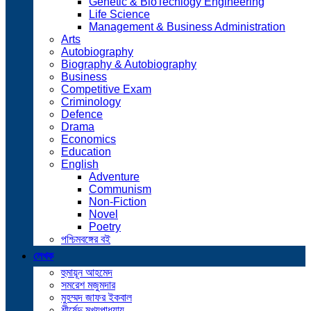
Genetic & BioTechlogy Engineering
Life Science
Management & Business Administration
Arts
Autobiography
Biography & Autobiography
Business
Competitive Exam
Criminology
Defence
Drama
Economics
Education
English
Adventure
Communism
Non-Fiction
Novel
Poetry
পশ্চিমবঙ্গের বই
লেখক
হুমায়ূন আহমেদ
সমরেশ মজুমদার
মুহম্মদ জাফর ইকবাল
শীর্ষেন্দু মুখ্যপাধ্যায়