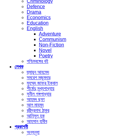
Criminology
Defence
Drama
Economics
Education
English
Adventure
Communism
Non-Fiction
Novel
Poetry
পশ্চিমবঙ্গের বই
লেখক
হুমায়ূন আহমেদ
সমরেশ মজুমদার
মুহম্মদ জাফর ইকবাল
শীর্ষেন্দু মুখ্যপাধ্যায়
সুনীল গঙ্গপাধ্যায়
আহমদ ছফা
আল মাহমুদ
রবীন্দ্রনাথ ঠাকুর
আনিসুল হক
আহসান হাবীব
প্রকাশনী
অন্যন্যা