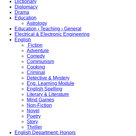
Dictionary
Diplomacy
Drama
Education
Astrology
Education › Teaching › General
Electrical & Electronic Engineering
English
Fiction
Adventure
Comedy
Communism
Cooking
Criminal
Detective & Mystery
Eng. Learning Module
English Spelling
Literary & Literature
Mind Games
Non-Fiction
Novel
Poetry
Story
Thriller
English Department: Honors