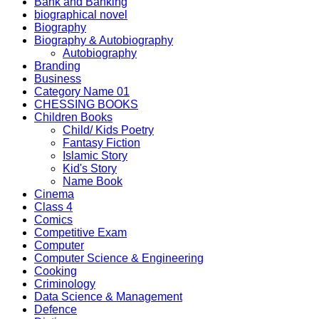
Bank and Banking
biographical novel
Biography
Biography & Autobiography
Autobiography
Branding
Business
Category Name 01
CHESSING BOOKS
Children Books
Child/ Kids Poetry
Fantasy Fiction
Islamic Story
Kid's Story
Name Book
Cinema
Class 4
Comics
Competitive Exam
Computer
Computer Science & Engineering
Cooking
Criminology
Data Science & Management
Defence