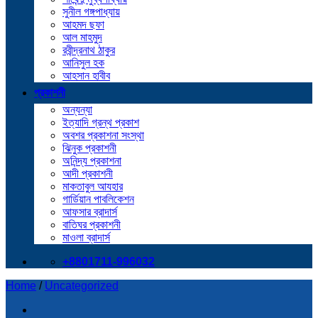
সুনীল গঙ্গপাধ্যায়
আহমদ ছফা
আল মাহমুদ
রবীন্দ্রনাথ ঠাকুর
আনিসুল হক
আহসান হাবীব
প্রকাশনী
অন্যন্যা
ইত্যাদি গ্রন্থ প্রকাশ
অবশর প্রকাশনা সংস্থা
ঝিনুক প্রকাশনী
অনিন্দ্য প্রকাশনা
আদী প্রকাশনী
মাকতাবুল আযহার
গার্ডিয়ান পাবলিকেশন
আফসার ব্রাদার্স
বাতিঘর প্রকাশনী
মাওলা ব্রাদার্স
+8801711-996032
Home
/
Uncategorized