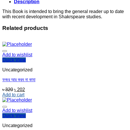
Description
This Book is intended to bring the general reader up to date
with recent development in Shakrspeare studies.
Related products
Add to wishlist
Quick View
Uncategorized
ফজর আর করব না কাযা
Original
Current
৳
320
৳
202
price
price
Add to cart
was:
is:
৳ 320.
৳ 202.
Add to wishlist
Quick View
Uncategorized