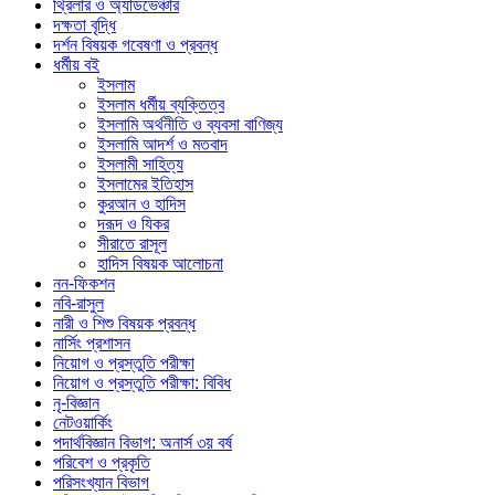
থ্রিলার ও অ্যাডভেঞ্চার
দক্ষতা বৃদ্ধি
দর্শন বিষয়ক গবেষণা ও প্রবন্ধ
ধর্মীয় বই
ইসলাম
ইসলাম ধর্মীয় ব্যক্তিত্ব
ইসলামি অর্থনীতি ও ব্যবসা বাণিজ্য
ইসলামি আদর্শ ও মতবাদ
ইসলামী সাহিত্য
ইসলামের ইতিহাস
কুরআন ও হাদিস
দরূদ ও যিকর
সীরাতে রাসূল
হাদিস বিষয়ক আলোচনা
নন-ফিকশন
নবি-রাসুল
নারী ও শিশু বিষয়ক প্রবন্ধ
নার্সিং প্রশাসন
নিয়োগ ও প্রস্তুতি পরীক্ষা
নিয়োগ ও প্রস্তুতি পরীক্ষা: বিবিধ
নৃ-বিজ্ঞান
নেটওয়ার্কিং
পদার্থবিজ্ঞান বিভাগ: অনার্স ৩য় বর্ষ
পরিবেশ ও প্রকৃতি
পরিসংখ্যান বিভাগ