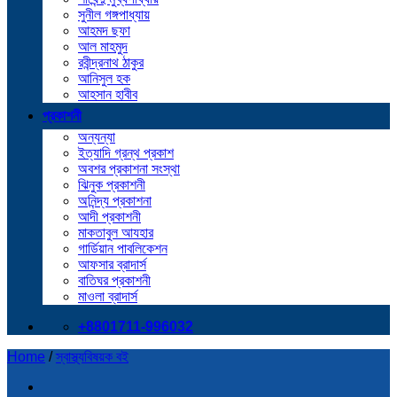
সুনীল গঙ্গপাধ্যায়
আহমদ ছফা
আল মাহমুদ
রবীন্দ্রনাথ ঠাকুর
আনিসুল হক
আহসান হাবীব
প্রকাশনী
অন্যন্যা
ইত্যাদি গ্রন্থ প্রকাশ
অবশর প্রকাশনা সংস্থা
ঝিনুক প্রকাশনী
অনিন্দ্য প্রকাশনা
আদী প্রকাশনী
মাকতাবুল আযহার
গার্ডিয়ান পাবলিকেশন
আফসার ব্রাদার্স
বাতিঘর প্রকাশনী
মাওলা ব্রাদার্স
+8801711-996032
Home
/
স্বাস্থ্যবিষয়ক বই