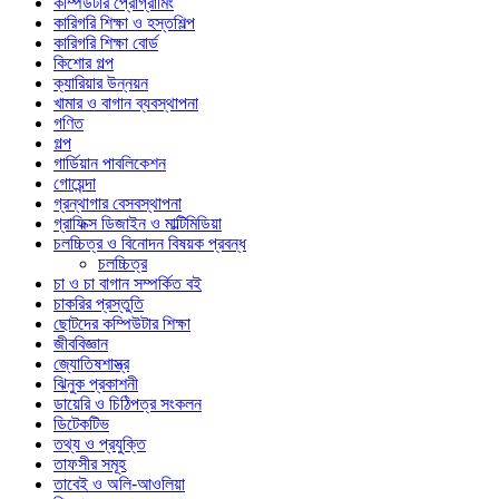
কম্পিউটার প্রোগ্রামিং
কারিগরি শিক্ষা ও হস্তশিল্প
কারিগরি শিক্ষা বোর্ড
কিশোর গল্প
ক্যারিয়ার উন্নয়ন
খামার ও বাগান ব্যবস্থাপনা
গণিত
গল্প
গার্ডিয়ান পাবলিকেশন
গোয়েন্দা
গ্রন্থাগার বেসবস্থাপনা
গ্রাফিক্স ডিজাইন ও মাল্টিমিডিয়া
চলচ্চিত্র ও বিনোদন বিষয়ক প্রবন্ধ
চলচ্চিত্র
চা ও চা বাগান সম্পর্কিত বই
চাকরির প্রস্তুতি
ছোটদের কম্পিউটার শিক্ষা
জীববিজ্ঞান
জ্যোতিষশাস্ত্র
ঝিনুক প্রকাশনী
ডায়েরি ও চিঠিপত্র সংকলন
ডিটেকটিভ
তথ্য ও প্রযুক্তি
তাফসীর সমূহ
তাবেই ও অলি-আওলিয়া