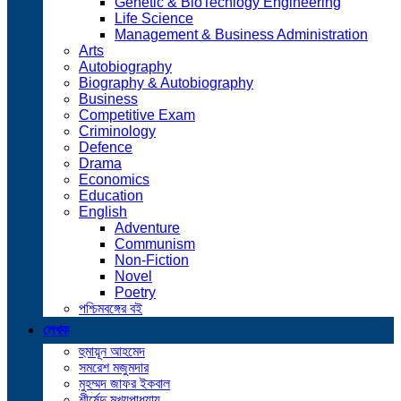
Genetic & BioTechlogy Engineering
Life Science
Management & Business Administration
Arts
Autobiography
Biography & Autobiography
Business
Competitive Exam
Criminology
Defence
Drama
Economics
Education
English
Adventure
Communism
Non-Fiction
Novel
Poetry
পশ্চিমবঙ্গের বই
লেখক
হুমায়ূন আহমেদ
সমরেশ মজুমদার
মুহম্মদ জাফর ইকবাল
শীর্ষেন্দু মুখ্যপাধ্যায়