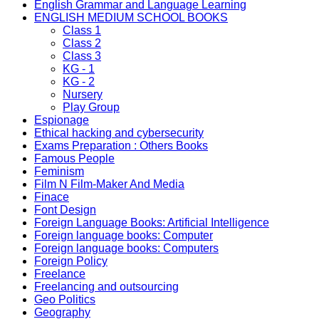
English Grammar and Language Learning
ENGLISH MEDIUM SCHOOL BOOKS
Class 1
Class 2
Class 3
KG - 1
KG - 2
Nursery
Play Group
Espionage
Ethical hacking and cybersecurity
Exams Preparation : Others Books
Famous People
Feminism
Film N Film-Maker And Media
Finace
Font Design
Foreign Language Books: Artificial Intelligence
Foreign language books: Computer
Foreign language books: Computers
Foreign Policy
Freelance
Freelancing and outsourcing
Geo Politics
Geography