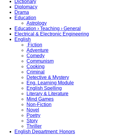
Dictionary
Diplomacy
Drama
Education
Astrology
Education › Teaching › General
Electrical & Electronic Engineering
English
Fiction
Adventure
Comedy
Communism
Cooking
Criminal
Detective & Mystery
Eng. Learning Module
English Spelling
Literary & Literature
Mind Games
Non-Fiction
Novel
Poetry
Story
Thriller
English Department: Honors