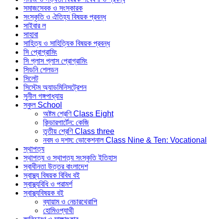
সমাজসেবক ও সংস্কারক
সংস্কৃতি ও ঐতিহ্য বিষয়ক প্রবন্ধ
সাইবার ল
সাহাবা
সাহিত্য ও সাহিত্যিক বিষয়ক প্রবন্ধ
সি প্রোগ্রামিং
সি প্লাস প্লাস প্রোগ্রামিং
সিডনি শেলডন
সিলেট
সিস্টেম অ্যাডমিনিসট্রেশন
সুনীল গঙ্গপাধ্যায়
স্কুল School
অষ্টম শ্রেণি Class Eight
কিন্ডারগার্টেন: কেজি
তৃতীয় শ্রেণি Class three
নবম ও দশম: ভোকেশনাল Class Nine & Ten: Vocational
স্থাপত্য
স্থাপত্য ও স্থাপত্য সংস্কৃতি ইতিহাস
স্বাধীনতা উত্তর বাংলাদেশ
স্বাস্থ্য বিষয়ক বিবিধ বই
স্বাস্থ্যবিধি ও পরামর্শ
স্বাস্থ্যবিষয়ক বই
ব্যায়াম ও নেচারথেরাপি
হোমিওপ্যাথী