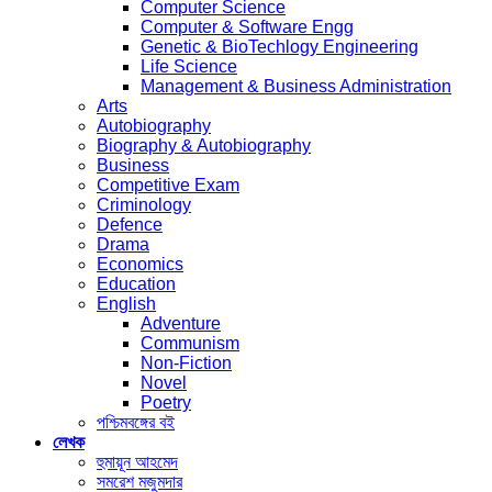
Computer Science
Computer & Software Engg
Genetic & BioTechlogy Engineering
Life Science
Management & Business Administration
Arts
Autobiography
Biography & Autobiography
Business
Competitive Exam
Criminology
Defence
Drama
Economics
Education
English
Adventure
Communism
Non-Fiction
Novel
Poetry
পশ্চিমবঙ্গের বই
লেখক
হুমায়ূন আহমেদ
সমরেশ মজুমদার