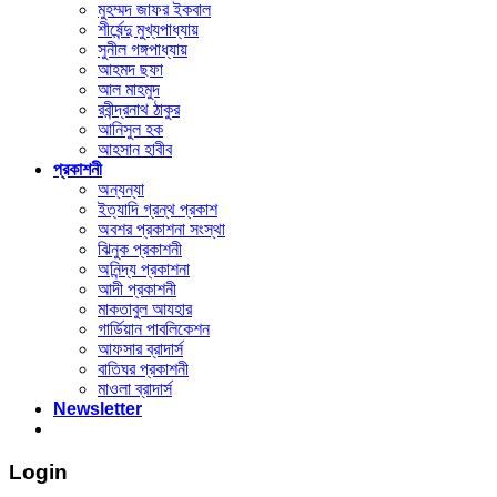
মুহম্মদ জাফর ইকবাল
শীর্ষেন্দু মুখ্যপাধ্যায়
সুনীল গঙ্গপাধ্যায়
আহমদ ছফা
আল মাহমুদ
রবীন্দ্রনাথ ঠাকুর
আনিসুল হক
আহসান হাবীব
প্রকাশনী
অন্যন্যা
ইত্যাদি গ্রন্থ প্রকাশ
অবশর প্রকাশনা সংস্থা
ঝিনুক প্রকাশনী
অনিন্দ্য প্রকাশনা
আদী প্রকাশনী
মাকতাবুল আযহার
গার্ডিয়ান পাবলিকেশন
আফসার ব্রাদার্স
বাতিঘর প্রকাশনী
মাওলা ব্রাদার্স
Newsletter
Login