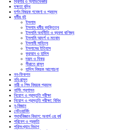
থ্রিলার ও অ্যাডভেঞ্চার
দক্ষতা বৃদ্ধি
দর্শন বিষয়ক গবেষণা ও প্রবন্ধ
ধর্মীয় বই
ইসলাম
ইসলাম ধর্মীয় ব্যক্তিত্ব
ইসলামি অর্থনীতি ও ব্যবসা বাণিজ্য
ইসলামি আদর্শ ও মতবাদ
ইসলামী সাহিত্য
ইসলামের ইতিহাস
কুরআন ও হাদিস
দরূদ ও যিকর
সীরাতে রাসূল
হাদিস বিষয়ক আলোচনা
নন-ফিকশন
নবি-রাসুল
নারী ও শিশু বিষয়ক প্রবন্ধ
নার্সিং প্রশাসন
নিয়োগ ও প্রস্তুতি পরীক্ষা
নিয়োগ ও প্রস্তুতি পরীক্ষা: বিবিধ
নৃ-বিজ্ঞান
নেটওয়ার্কিং
পদার্থবিজ্ঞান বিভাগ: অনার্স ৩য় বর্ষ
পরিবেশ ও প্রকৃতি
পরিসংখ্যান বিভাগ