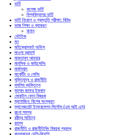
ভর্তি
কলেজ ভর্তি
বিশ্ববিদ্যালয় ভর্তি
ভর্তি নিয়োগ ও প্রস্তুতি পরীক্ষা: বিবিধ
ভাষা শিক্ষা ও ব্যাকরণ
বানান
ভৌতিক
মন
মাইক্রোসফট অফিস
মাওলা ব্রাদার্স
মাকতাবুল আযহার
মানসিক ও কাউন্সেলিং
মার্কসবাদ
মার্কেটিং ও সেলিং
মুক্তিযুদ্ধ ও রাজনীতি
মুসলিম ব্যক্তিত্ব
মুহম্মদ জাফর ইকবাল
মোবাইল ফোন বিষয়ক
ম্যাগাজিন: বিশেষ সংস্করণ
ম্যানেজমেন্ট ইনফরমেশন সিস্টেম (এম আই এস)
রচনা সমগ্র
রবীন্দ্র সাহিত্য
রহস্য
রাজনীতি ও রাজনীতিবিদ বিষয়ক প্রবন্ধ
রান্নাবান্না দেশি-বিদেশি