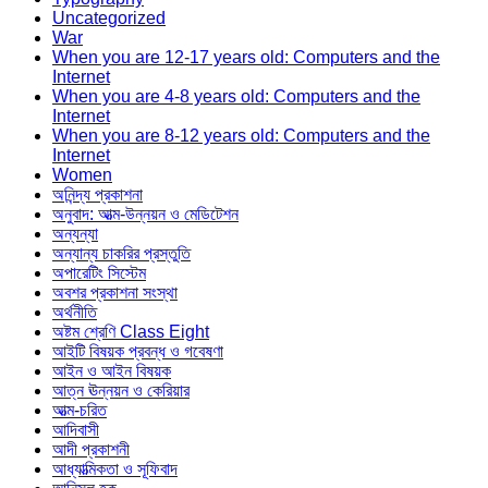
Uncategorized
War
When you are 12-17 years old: Computers and the
Internet
When you are 4-8 years old: Computers and the
Internet
When you are 8-12 years old: Computers and the
Internet
Women
অনিন্দ্য প্রকাশনা
অনুবাদ: আত্ম-উন্নয়ন ও মেডিটেশন
অন্যন্যা
অন্যান্য চাকরির প্রস্তুতি
অপারেটিং সিস্টেম
অবশর প্রকাশনা সংস্থা
অর্থনীতি
অষ্টম শ্রেণি Class Eight
আইটি বিষয়ক প্রবন্ধ ও গবেষণা
আইন ও আইন বিষয়ক
আত্ন ঊন্নয়ন ও কেরিয়ার
আত্ম-চরিত
আদিবাসী
আদী প্রকাশনী
আধ্যাত্মিকতা ও সূফিবাদ