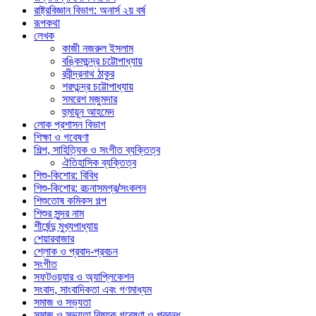
রাষ্ট্রবিজ্ঞান বিভাগ: অনার্স ২য় বর্ষ
রূপকথা
লেখক
কাজী নজরুল ইসলাম
বঙ্কিমচন্দ্র চট্টোপাধ্যায়
রবীন্দ্রনাথ ঠাকুর
শরৎচন্দ্র চট্টোপাধ্যায়
সমরেশ মজুমদার
হুমায়ূন আহমেদ
লোক প্রশাসন বিভাগ
শিক্ষা ও গবেষণা
শিল্প, সাহিত্যিক ও সংগীত ব্যক্তিত্ব
ঐতিহাসিক ব্যক্তিত্ব
শিশু-কিশোর: বিবিধ
শিশু-কিশোর: রচনাসমগ্র/সংকলন
শিশুতোষ কমিকস গল্প
শিশুর সুন্দর নাম
শীর্ষেন্দু মুখ্যপাধ্যায়
শেয়ারবাজার
শ্লোক ও প্রবাদ-প্রবচন
সংগীত
সফটওয়্যার ও অ্যাপ্লিকেশন
সংবাদ, সাংবাদিকতা এবং গণমাধ্যম
সমাজ ও সভ্যতা
সমাজ ও সভ্যতা বিষয়ক গবেষণা ও প্রবন্ধ