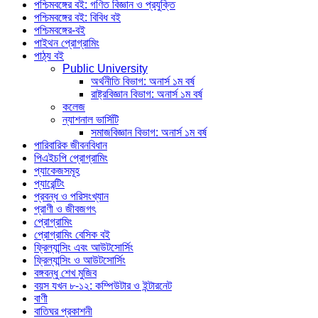
পশ্চিমবঙ্গের বই: গণিত বিজ্ঞান ও প্রযুক্তি
পশ্চিমবঙ্গের বই: বিবিধ বই
পশ্চিমবঙ্গের-বই
পাইথন প্রোগ্রামিং
পাঠ্য বই
Public University
অর্থনীতি বিভাগ: অনার্স ১ম বর্ষ
রাষ্ট্রবিজ্ঞান বিভাগ: অনার্স ১ম বর্ষ
কলেজ
ন্যাশনাল ভার্সিটি
সমাজবিজ্ঞান বিভাগ: অনার্স ১ম বর্ষ
পারিবারিক জীবনবিধান
পিএইচপি প্রোগ্রামিং
প্যাকেজসমূহ
প্যারেন্টিং
প্রবন্ধ ও পরিসংখ্যান
প্রাণী ও জীবজগৎ
প্রোগ্রামিং
প্রোগ্রামিং বেসিক বই
ফ্রিল্যান্সিং এবং আউটসোর্সিং
ফ্রিল্যান্সিং ও আউটসোর্সিং
বঙ্গবন্ধু শেখ মুজিব
বয়স যখন ৮-১২: কম্পিউটার ও ইন্টারনেট
বাণী
বাতিঘর প্রকাশনী