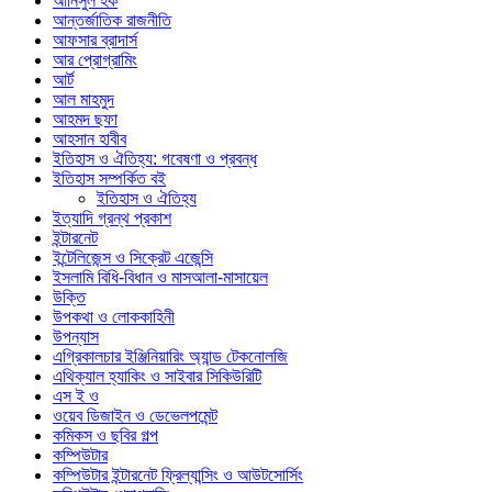
আনিসুল হক
আন্তর্জাতিক রাজনীতি
আফসার ব্রাদার্স
আর প্রোগ্রামিং
আর্ট
আল মাহমুদ
আহমদ ছফা
আহসান হাবীব
ইতিহাস ও ঐতিহ্য: গবেষণা ও প্রবন্ধ
ইতিহাস সম্পর্কিত বই
ইতিহাস ও ঐতিহ্য
ইত্যাদি গ্রন্থ প্রকাশ
ইন্টারনেট
ইন্টেলিজেন্স ও সিক্রেট এজেন্সি
ইসলামি বিধি-বিধান ও মাসআলা-মাসায়েল
উক্তি
উপকথা ও লোককাহিনী
উপন্যাস
এগ্রিকালচার ইঞ্জিনিয়ারিং অ্যান্ড টেকনোলজি
এথিক্যাল হ্যাকিং ও সাইবার সিকিউরিটি
এস ই ও
ওয়েব ডিজাইন ও ডেভেলপমেন্ট
কমিকস ও ছবির গল্প
কম্পিউটার
কম্পিউটার ইন্টারনেট ফ্রিল্যান্সিং ও আউটসোর্সিং