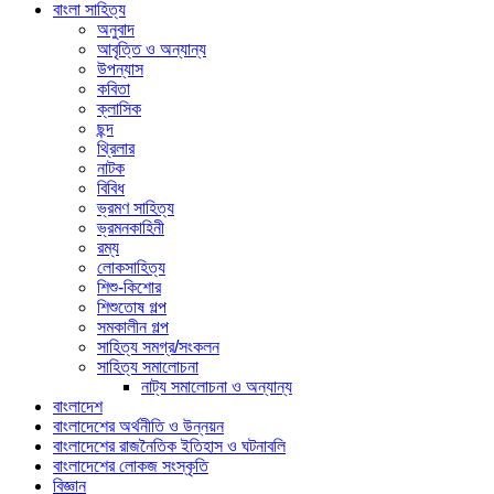
বাংলা সাহিত্য
অনুবাদ
আবৃত্তি ও অন্যান্য
উপন্যাস
কবিতা
ক্লাসিক
ছন্দ
থ্রিলার
নাটক
বিবিধ
ভ্রমণ সাহিত্য
ভ্রমনকাহিনী
রম্য
লোকসাহিত্য
শিশু-কিশোর
শিশুতোষ গল্প
সমকালীন গল্প
সাহিত্য সমগ্র/সংকলন
সাহিত্য সমালোচনা
নাট্য সমালোচনা ও অন্যান্য
বাংলাদেশ
বাংলাদেশের অর্থনীতি ও উন্নয়ন
বাংলাদেশের রাজনৈতিক ইতিহাস ও ঘটনাবলি
বাংলাদেশের লোকজ সংস্কৃতি
বিজ্ঞান