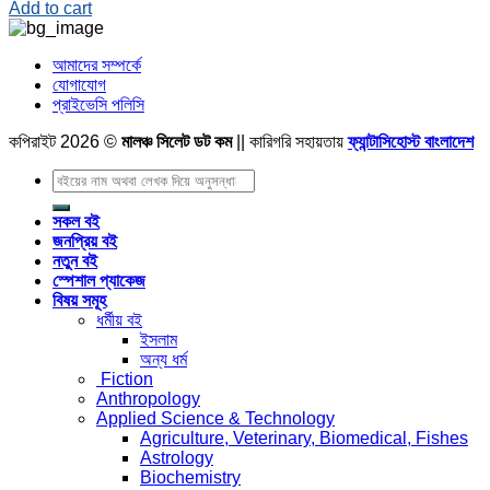
Add to cart
আমাদের সম্পর্কে
যোগাযোগ
প্রাইভেসি পলিসি
কপিরাইট 2026 ©
মালঞ্চ সিলেট ডট কম
|| কারিগরি সহায়তায়
ফ্যান্টাসিহোস্ট বাংলাদেশ
Search
for:
সকল বই
জনপ্রিয় বই
নতুন বই
স্পেশাল প্যাকেজ
বিষয় সমূহ
ধর্মীয় বই
ইসলাম
অন্য ধর্ম
Fiction
Anthropology
Applied Science & Technology
Agriculture, Veterinary, Biomedical, Fishes
Astrology
Biochemistry