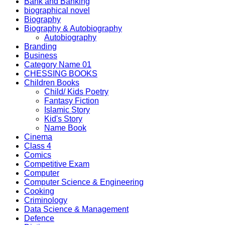
Bank and Banking
biographical novel
Biography
Biography & Autobiography
Autobiography
Branding
Business
Category Name 01
CHESSING BOOKS
Children Books
Child/ Kids Poetry
Fantasy Fiction
Islamic Story
Kid's Story
Name Book
Cinema
Class 4
Comics
Competitive Exam
Computer
Computer Science & Engineering
Cooking
Criminology
Data Science & Management
Defence