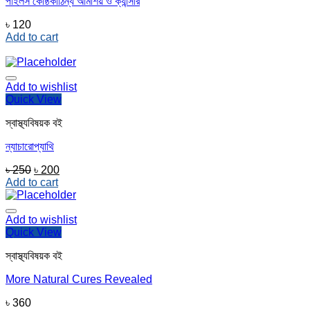
পাইলস কোষ্ঠকাঠিন্য আমাশয় ও ক্যান্সার
৳
120
Add to cart
Add to wishlist
Quick View
স্বাস্থ্যবিষয়ক বই
ন্যাচারোপ্যাথি
Original
Current
৳
250
৳
200
price
price
Add to cart
was:
is:
৳ 250.
৳ 200.
Add to wishlist
Quick View
স্বাস্থ্যবিষয়ক বই
More Natural Cures Revealed
৳
360