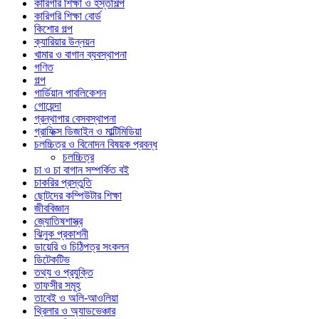
কারিগরি শিক্ষা ও হস্তশিল্প
কারিগরি শিক্ষা বোর্ড
কিশোর গল্প
ক্যারিয়ার উন্নয়ন
খামার ও বাগান ব্যবস্থাপনা
গণিত
গল্প
গার্ডিয়ান পাবলিকেশন
গোয়েন্দা
গ্রন্থাগার বেসবস্থাপনা
গ্রাফিক্স ডিজাইন ও মাল্টিমিডিয়া
চলচ্চিত্র ও বিনোদন বিষয়ক প্রবন্ধ
চলচ্চিত্র
চা ও চা বাগান সম্পর্কিত বই
চাকরির প্রস্তুতি
ছোটদের কম্পিউটার শিক্ষা
জীববিজ্ঞান
জ্যোতিষশাস্ত্র
ঝিনুক প্রকাশনী
ডায়েরি ও চিঠিপত্র সংকলন
ডিটেকটিভ
তথ্য ও প্রযুক্তি
তাফসীর সমূহ
তাবেই ও অলি-আওলিয়া
থ্রিলার ও অ্যাডভেঞ্চার