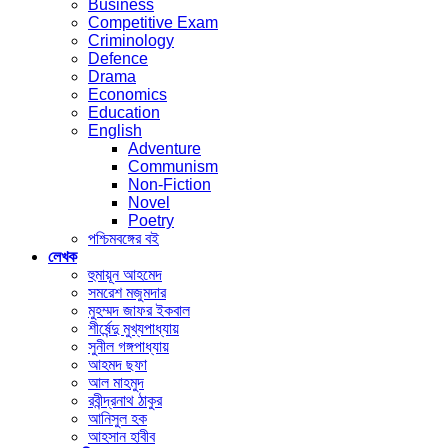
Business
Competitive Exam
Criminology
Defence
Drama
Economics
Education
English
Adventure
Communism
Non-Fiction
Novel
Poetry
পশ্চিমবঙ্গের বই
লেখক
হুমায়ূন আহমেদ
সমরেশ মজুমদার
মুহম্মদ জাফর ইকবাল
শীর্ষেন্দু মুখ্যপাধ্যায়
সুনীল গঙ্গপাধ্যায়
আহমদ ছফা
আল মাহমুদ
রবীন্দ্রনাথ ঠাকুর
আনিসুল হক
আহসান হাবীব