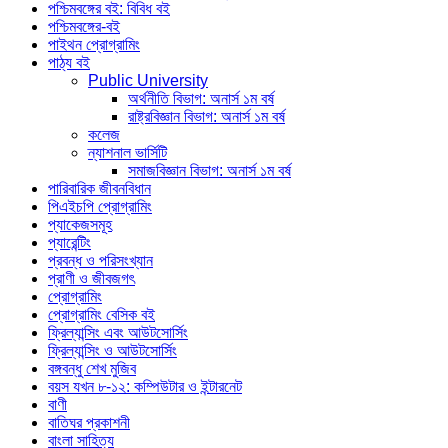
পশ্চিমবঙ্গের বই: বিবিধ বই
পশ্চিমবঙ্গের-বই
পাইথন প্রোগ্রামিং
পাঠ্য বই
Public University
অর্থনীতি বিভাগ: অনার্স ১ম বর্ষ
রাষ্ট্রবিজ্ঞান বিভাগ: অনার্স ১ম বর্ষ
কলেজ
ন্যাশনাল ভার্সিটি
সমাজবিজ্ঞান বিভাগ: অনার্স ১ম বর্ষ
পারিবারিক জীবনবিধান
পিএইচপি প্রোগ্রামিং
প্যাকেজসমূহ
প্যারেন্টিং
প্রবন্ধ ও পরিসংখ্যান
প্রাণী ও জীবজগৎ
প্রোগ্রামিং
প্রোগ্রামিং বেসিক বই
ফ্রিল্যান্সিং এবং আউটসোর্সিং
ফ্রিল্যান্সিং ও আউটসোর্সিং
বঙ্গবন্ধু শেখ মুজিব
বয়স যখন ৮-১২: কম্পিউটার ও ইন্টারনেট
বাণী
বাতিঘর প্রকাশনী
বাংলা সাহিত্য