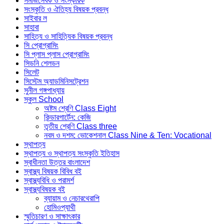
সমাজসেবক ও সংস্কারক
সংস্কৃতি ও ঐতিহ্য বিষয়ক প্রবন্ধ
সাইবার ল
সাহাবা
সাহিত্য ও সাহিত্যিক বিষয়ক প্রবন্ধ
সি প্রোগ্রামিং
সি প্লাস প্লাস প্রোগ্রামিং
সিডনি শেলডন
সিলেট
সিস্টেম অ্যাডমিনিসট্রেশন
সুনীল গঙ্গপাধ্যায়
স্কুল School
অষ্টম শ্রেণি Class Eight
কিন্ডারগার্টেন: কেজি
তৃতীয় শ্রেণি Class three
নবম ও দশম: ভোকেশনাল Class Nine & Ten: Vocational
স্থাপত্য
স্থাপত্য ও স্থাপত্য সংস্কৃতি ইতিহাস
স্বাধীনতা উত্তর বাংলাদেশ
স্বাস্থ্য বিষয়ক বিবিধ বই
স্বাস্থ্যবিধি ও পরামর্শ
স্বাস্থ্যবিষয়ক বই
ব্যায়াম ও নেচারথেরাপি
হোমিওপ্যাথী
স্মৃতিচারণ ও সাক্ষাৎকার