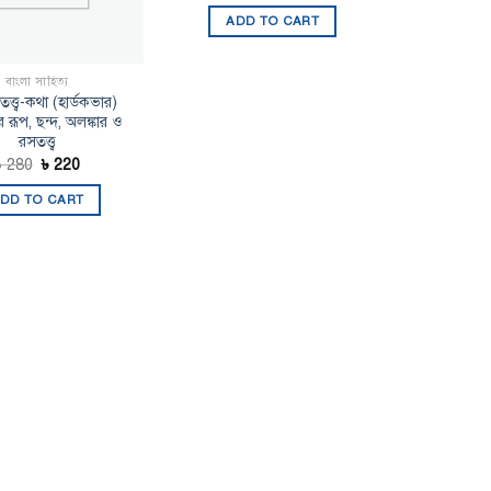
ADD TO CART
বাংলা সাহিত্য
তত্ত্ব-কথা (হার্ডকভার)
র রূপ, ছন্দ, অলঙ্কার ও
রসতত্ত্ব
Original
Current
৳
280
৳
220
price
price
was:
is:
DD TO CART
৳ 280.
৳ 220.