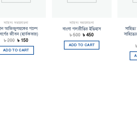
সাহিত্য সমালোচনা
সাহিত্য সমালোচনা
সান আজিজুলহকের গল্পে
সাহিত্য 
বাংলা গদ্যরীতির ইতিহাস
্নবর্গের জীবন (হার্ডকভার)
সাহিত্যে
Original
Current
৳
500
৳
450
price
price
Original
Current
৳
200
৳
150
was:
is:
price
price
ADD TO CART
৳ 500.
৳ 450.
was:
is:
ADD TO CART
৳ 200.
৳ 150.
A