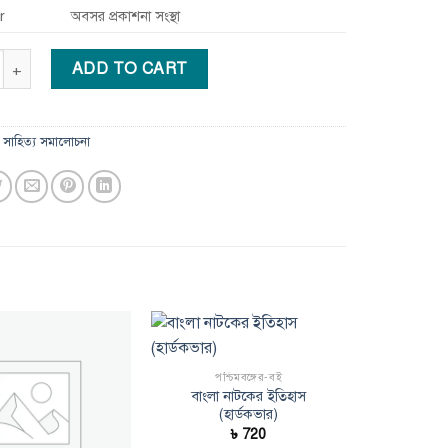
r
অবসর প্রকাশনা সংস্থা
 ও সৃষ্টিকর্মে পূর্ববঙ্গ (হার্ডকভার) quantity
ADD TO CART
:
সাহিত্য সমালোচনা
Add to
Add to
পশ্চিমবঙ্গের-বই
wishlist
wishlist
বাংলা নাটকের ইতিহাস
(হার্ডকভার)
৳
720