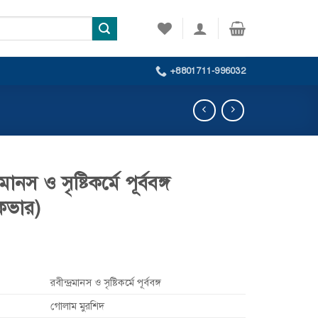
+8801711-996032
রমানস ও সৃষ্টিকর্মে পূর্ববঙ্গ
ডকভার)
রবীন্দ্রমানস ও সৃষ্টিকর্মে পূর্ববঙ্গ
গোলাম মুরশিদ