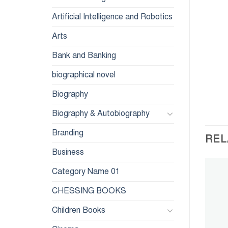
Artificial Intelligence and Robotics
Arts
Bank and Banking
biographical novel
Biography
Biography & Autobiography
Branding
REL
Business
Category Name 01
Add to
Add to
CHESSING BOOKS
wishlist
wishlist
Children Books