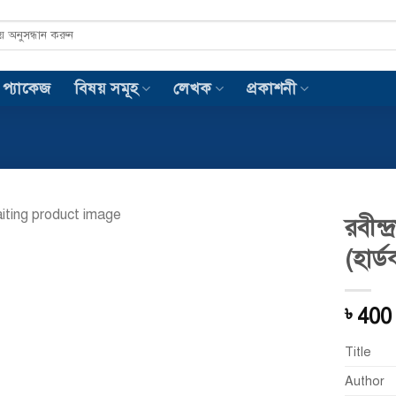
 প্যাকেজ
বিষয় সমূহ
লেখক
প্রকাশনী
রবীন্দ্
(হার্
Add to
wishlist
400
৳
Title
Author