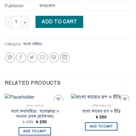
Publisher
কথাপ্রকাশ
পাশ্চাত্য সাহিত্যতত্ত্ব: ধ্রুপদী ও আধুনিক (হার্ডকভার) quantity
ADD TO CART
Category:
বাংলা সাহিত্য
RELATED PRODUCTS
বাংলা সাহিত্য
পশ্চিমবঙ্গের-বই
Add to
Add to
বাংলা কথাসাহিত্য: স্বপ্নবাস্তবতা ও
বাংলা কাব্যের রূপ ও রীতি
wishlist
wishlist
অন্যান্য প্রসঙ্গ (হার্ডকভার)
৳
250
Original
Current
৳
280
৳
230
price
price
ADD TO CART
was:
is:
ADD TO CART
৳ 280.
৳ 230.