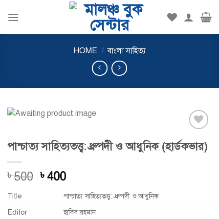
Skip
to
content
HOME
/
বাংলা সাহিত্য
Add to
পাশ্চাত্য সাহিত্যতত্ত্ব: ধ্রুপদী ও আধুনিক (হার্ডকভার)
wishlist
Original
Current
500
400
৳
৳
price
price
Title
পাশ্চাত্য সাহিত্যতত্ত্ব: ধ্রুপদী ও আধুনিক
was:
is:
৳ 500.
৳ 400.
Editor
হাবিব রহমান