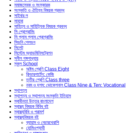
সমাজসেবক ও সংস্কারক
সংস্কৃতি ও ঐতিহ্য বিষয়ক প্রবন্ধ
সাইবার ল
সাহাবা
সাহিত্য ও সাহিত্যিক বিষয়ক প্রবন্ধ
সি প্রোগ্রামিং
সি প্লাস প্লাস প্রোগ্রামিং
সিডনি শেলডন
সিলেট
সিস্টেম অ্যাডমিনিসট্রেশন
সুনীল গঙ্গপাধ্যায়
স্কুল School
অষ্টম শ্রেণি Class Eight
কিন্ডারগার্টেন: কেজি
তৃতীয় শ্রেণি Class three
নবম ও দশম: ভোকেশনাল Class Nine & Ten: Vocational
স্থাপত্য
স্থাপত্য ও স্থাপত্য সংস্কৃতি ইতিহাস
স্বাধীনতা উত্তর বাংলাদেশ
স্বাস্থ্য বিষয়ক বিবিধ বই
স্বাস্থ্যবিধি ও পরামর্শ
স্বাস্থ্যবিষয়ক বই
ব্যায়াম ও নেচারথেরাপি
হোমিওপ্যাথী