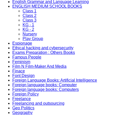
English Grammar and Language Learning
ENGLISH MEDIUM SCHOOL BOOKS
Class 1
Class 2
Class 3
KG - 1
KG - 2
Nursery
Play Group
Espionage
Ethical hacking and cybersecurity
Exams Preparation : Others Books
Famous People
Feminism
Film N Film-Maker And Media
Finace
Font Design
Foreign Language Books: Artificial Intelligence
Foreign language books: Computer
Foreign language books: Computers
Foreign Policy
Freelance
Freelancing and outsourcing
Geo Politics
Geography