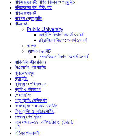
পশ্চিমবঙ্গের বই: গণিত বিজ্ঞান ও প্রযুক্তি
পশ্চিমবঙ্গের বই: বিবিধ বই
পশ্চিমবঙ্গের-বই
পাইথন প্রোগ্রামিং
পাঠ্য বই
Public University
অর্থনীতি বিভাগ: অনার্স ১ম বর্ষ
রাষ্ট্রবিজ্ঞান বিভাগ: অনার্স ১ম বর্ষ
কলেজ
ন্যাশনাল ভার্সিটি
সমাজবিজ্ঞান বিভাগ: অনার্স ১ম বর্ষ
পারিবারিক জীবনবিধান
পিএইচপি প্রোগ্রামিং
প্যাকেজসমূহ
প্যারেন্টিং
প্রবন্ধ ও পরিসংখ্যান
প্রাণী ও জীবজগৎ
প্রোগ্রামিং
প্রোগ্রামিং বেসিক বই
ফ্রিল্যান্সিং এবং আউটসোর্সিং
ফ্রিল্যান্সিং ও আউটসোর্সিং
বঙ্গবন্ধু শেখ মুজিব
বয়স যখন ৮-১২: কম্পিউটার ও ইন্টারনেট
বাণী
বাতিঘর প্রকাশনী