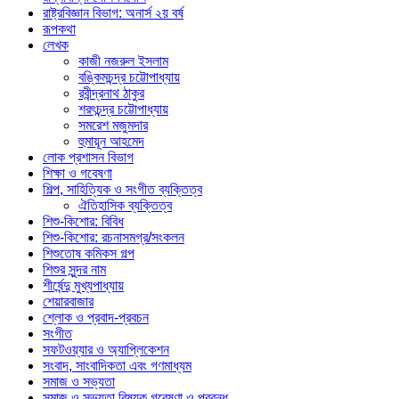
রাষ্ট্রবিজ্ঞান বিভাগ: অনার্স ২য় বর্ষ
রূপকথা
লেখক
কাজী নজরুল ইসলাম
বঙ্কিমচন্দ্র চট্টোপাধ্যায়
রবীন্দ্রনাথ ঠাকুর
শরৎচন্দ্র চট্টোপাধ্যায়
সমরেশ মজুমদার
হুমায়ূন আহমেদ
লোক প্রশাসন বিভাগ
শিক্ষা ও গবেষণা
শিল্প, সাহিত্যিক ও সংগীত ব্যক্তিত্ব
ঐতিহাসিক ব্যক্তিত্ব
শিশু-কিশোর: বিবিধ
শিশু-কিশোর: রচনাসমগ্র/সংকলন
শিশুতোষ কমিকস গল্প
শিশুর সুন্দর নাম
শীর্ষেন্দু মুখ্যপাধ্যায়
শেয়ারবাজার
শ্লোক ও প্রবাদ-প্রবচন
সংগীত
সফটওয়্যার ও অ্যাপ্লিকেশন
সংবাদ, সাংবাদিকতা এবং গণমাধ্যম
সমাজ ও সভ্যতা
সমাজ ও সভ্যতা বিষয়ক গবেষণা ও প্রবন্ধ