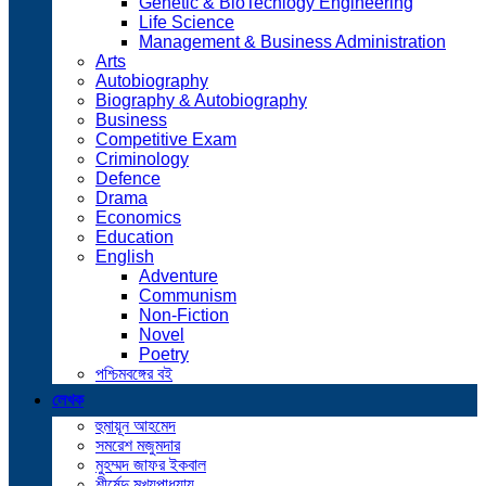
Genetic & BioTechlogy Engineering
Life Science
Management & Business Administration
Arts
Autobiography
Biography & Autobiography
Business
Competitive Exam
Criminology
Defence
Drama
Economics
Education
English
Adventure
Communism
Non-Fiction
Novel
Poetry
পশ্চিমবঙ্গের বই
লেখক
হুমায়ূন আহমেদ
সমরেশ মজুমদার
মুহম্মদ জাফর ইকবাল
শীর্ষেন্দু মুখ্যপাধ্যায়