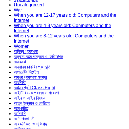
Uncategorized
War
When you are 12-17 years old: Computers and the
Internet
When you are 4-8 years old: Computers and the
Internet
When you are 8-12 years old: Computers and the
Internet
Women
অনিন্দ্য প্রকাশনা
অনুবাদ: আত্ম-উন্নয়ন ও মেডিটেশন
অন্যন্যা
অন্যান্য চাকরির প্রস্তুতি
অপারেটিং সিস্টেম
অবশর প্রকাশনা সংস্থা
অর্থনীতি
অষ্টম শ্রেণি Class Eight
আইটি বিষয়ক প্রবন্ধ ও গবেষণা
আইন ও আইন বিষয়ক
আত্ন ঊন্নয়ন ও কেরিয়ার
আত্ম-চরিত
আদিবাসী
আদী প্রকাশনী
আধ্যাত্মিকতা ও সূফিবাদ