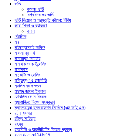
ভর্তি
কলেজ ভর্তি
বিশ্ববিদ্যালয় ভর্তি
ভর্তি নিয়োগ ও প্রস্তুতি পরীক্ষা: বিবিধ
ভাষা শিক্ষা ও ব্যাকরণ
বানান
ভৌতিক
মন
মাইক্রোসফট অফিস
মাওলা ব্রাদার্স
মাকতাবুল আযহার
মানসিক ও কাউন্সেলিং
মার্কসবাদ
মার্কেটিং ও সেলিং
মুক্তিযুদ্ধ ও রাজনীতি
মুসলিম ব্যক্তিত্ব
মুহম্মদ জাফর ইকবাল
মোবাইল ফোন বিষয়ক
ম্যাগাজিন: বিশেষ সংস্করণ
ম্যানেজমেন্ট ইনফরমেশন সিস্টেম (এম আই এস)
রচনা সমগ্র
রবীন্দ্র সাহিত্য
রহস্য
রাজনীতি ও রাজনীতিবিদ বিষয়ক প্রবন্ধ
রান্নাবান্না দেশি-বিদেশি