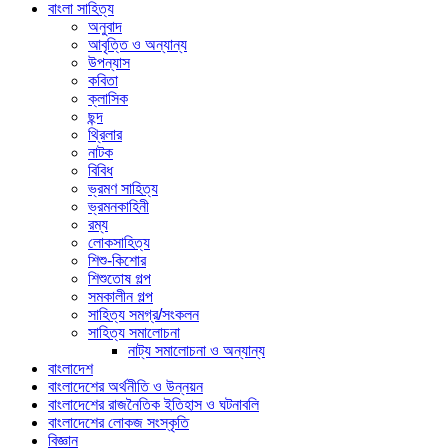
বাংলা সাহিত্য
অনুবাদ
আবৃত্তি ও অন্যান্য
উপন্যাস
কবিতা
ক্লাসিক
ছন্দ
থ্রিলার
নাটক
বিবিধ
ভ্রমণ সাহিত্য
ভ্রমনকাহিনী
রম্য
লোকসাহিত্য
শিশু-কিশোর
শিশুতোষ গল্প
সমকালীন গল্প
সাহিত্য সমগ্র/সংকলন
সাহিত্য সমালোচনা
নাট্য সমালোচনা ও অন্যান্য
বাংলাদেশ
বাংলাদেশের অর্থনীতি ও উন্নয়ন
বাংলাদেশের রাজনৈতিক ইতিহাস ও ঘটনাবলি
বাংলাদেশের লোকজ সংস্কৃতি
বিজ্ঞান