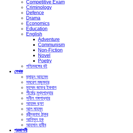
Competitive Exam
Criminology
Defence
Drama
Economics
Education
English
Adventure
Communism
Non-Fiction
Novel
Poetry
পশ্চিমবঙ্গের বই
লেখক
হুমায়ূন আহমেদ
সমরেশ মজুমদার
মুহম্মদ জাফর ইকবাল
শীর্ষেন্দু মুখ্যপাধ্যায়
সুনীল গঙ্গপাধ্যায়
আহমদ ছফা
আল মাহমুদ
রবীন্দ্রনাথ ঠাকুর
আনিসুল হক
আহসান হাবীব
প্রকাশনী