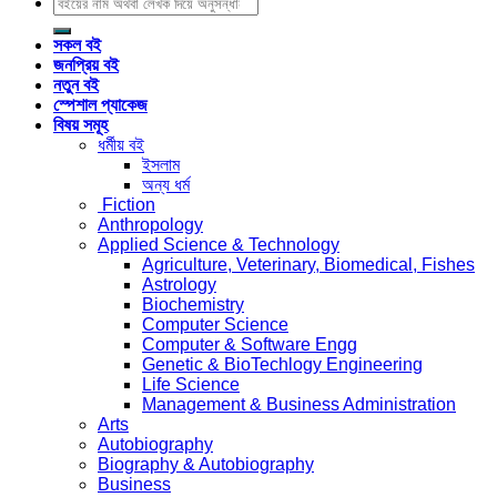
Search
for:
সকল বই
জনপ্রিয় বই
নতুন বই
স্পেশাল প্যাকেজ
বিষয় সমূহ
ধর্মীয় বই
ইসলাম
অন্য ধর্ম
Fiction
Anthropology
Applied Science & Technology
Agriculture, Veterinary, Biomedical, Fishes
Astrology
Biochemistry
Computer Science
Computer & Software Engg
Genetic & BioTechlogy Engineering
Life Science
Management & Business Administration
Arts
Autobiography
Biography & Autobiography
Business