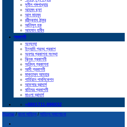
সুনীল গঙ্গপাধ্যায়
আহমদ ছফা
আল মাহমুদ
রবীন্দ্রনাথ ঠাকুর
আনিসুল হক
আহসান হাবীব
প্রকাশনী
অন্যন্যা
ইত্যাদি গ্রন্থ প্রকাশ
অবশর প্রকাশনা সংস্থা
ঝিনুক প্রকাশনী
অনিন্দ্য প্রকাশনা
আদী প্রকাশনী
মাকতাবুল আযহার
গার্ডিয়ান পাবলিকেশন
আফসার ব্রাদার্স
বাতিঘর প্রকাশনী
মাওলা ব্রাদার্স
+8801711-996032
Home
/
বাংলা সাহিত্য
/
সাহিত্য সমালোচনা