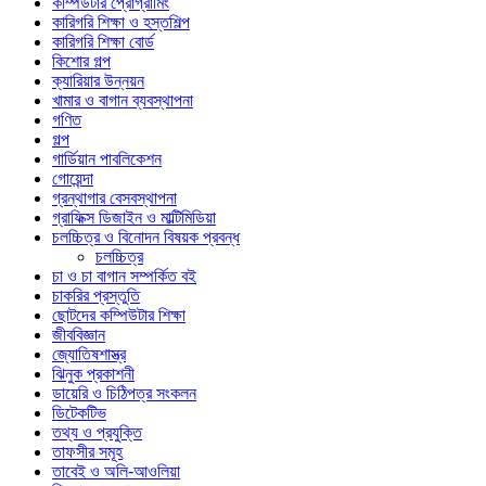
কম্পিউটার প্রোগ্রামিং
কারিগরি শিক্ষা ও হস্তশিল্প
কারিগরি শিক্ষা বোর্ড
কিশোর গল্প
ক্যারিয়ার উন্নয়ন
খামার ও বাগান ব্যবস্থাপনা
গণিত
গল্প
গার্ডিয়ান পাবলিকেশন
গোয়েন্দা
গ্রন্থাগার বেসবস্থাপনা
গ্রাফিক্স ডিজাইন ও মাল্টিমিডিয়া
চলচ্চিত্র ও বিনোদন বিষয়ক প্রবন্ধ
চলচ্চিত্র
চা ও চা বাগান সম্পর্কিত বই
চাকরির প্রস্তুতি
ছোটদের কম্পিউটার শিক্ষা
জীববিজ্ঞান
জ্যোতিষশাস্ত্র
ঝিনুক প্রকাশনী
ডায়েরি ও চিঠিপত্র সংকলন
ডিটেকটিভ
তথ্য ও প্রযুক্তি
তাফসীর সমূহ
তাবেই ও অলি-আওলিয়া