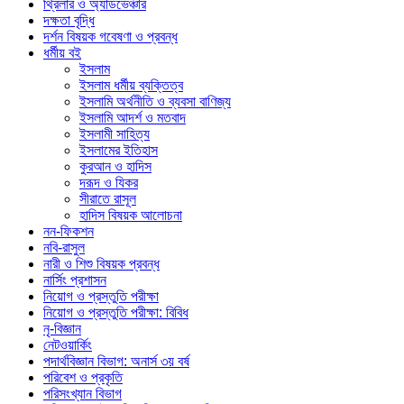
থ্রিলার ও অ্যাডভেঞ্চার
দক্ষতা বৃদ্ধি
দর্শন বিষয়ক গবেষণা ও প্রবন্ধ
ধর্মীয় বই
ইসলাম
ইসলাম ধর্মীয় ব্যক্তিত্ব
ইসলামি অর্থনীতি ও ব্যবসা বাণিজ্য
ইসলামি আদর্শ ও মতবাদ
ইসলামী সাহিত্য
ইসলামের ইতিহাস
কুরআন ও হাদিস
দরূদ ও যিকর
সীরাতে রাসূল
হাদিস বিষয়ক আলোচনা
নন-ফিকশন
নবি-রাসুল
নারী ও শিশু বিষয়ক প্রবন্ধ
নার্সিং প্রশাসন
নিয়োগ ও প্রস্তুতি পরীক্ষা
নিয়োগ ও প্রস্তুতি পরীক্ষা: বিবিধ
নৃ-বিজ্ঞান
নেটওয়ার্কিং
পদার্থবিজ্ঞান বিভাগ: অনার্স ৩য় বর্ষ
পরিবেশ ও প্রকৃতি
পরিসংখ্যান বিভাগ