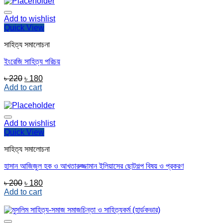
৳ 500.
৳ 400.
Add to wishlist
Quick View
সাহিত্য সমালোচনা
ইংরেজি সাহিত্য পরিচয়
Original
Current
৳
220
৳
180
price
price
Add to cart
was:
is:
৳ 220.
৳ 180.
Add to wishlist
Quick View
সাহিত্য সমালোচনা
হাসান আজিজুল হক ও আখতারুজ্জামান ইলিয়াসের ছোটগল্প বিষয় ও প্রকরণ
Original
Current
৳
200
৳
180
price
price
Add to cart
was:
is:
৳ 200.
৳ 180.