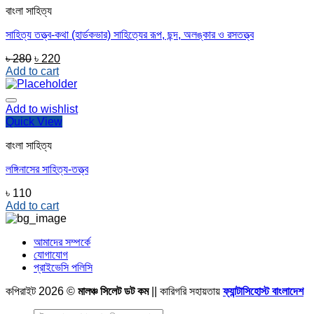
বাংলা সাহিত্য
সাহিত্য তত্ত্ব-কথা (হার্ডকভার) সাহিত্যের রূপ, ছন্দ, অলঙ্কার ও রসতত্ত্ব
Original
Current
৳
280
৳
220
price
price
Add to cart
was:
is:
৳ 280.
৳ 220.
Add to wishlist
Quick View
বাংলা সাহিত্য
লঙ্গিনাসের সাহিত্য-তত্ত্ব
৳
110
Add to cart
আমাদের সম্পর্কে
যোগাযোগ
প্রাইভেসি পলিসি
কপিরাইট 2026 ©
মালঞ্চ সিলেট ডট কম
|| কারিগরি সহায়তায়
ফ্যান্টাসিহোস্ট বাংলাদেশ