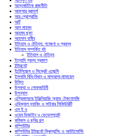
আনিসুল হক
আন্তর্জাতিক রাজনীতি
আফসার ব্রাদার্স
আর প্রোগ্রামিং
আর্ট
আল মাহমুদ
আহমদ ছফা
আহসান হাবীব
ইতিহাস ও ঐতিহ্য: গবেষণা ও প্রবন্ধ
ইতিহাস সম্পর্কিত বই
ইতিহাস ও ঐতিহ্য
ইত্যাদি গ্রন্থ প্রকাশ
ইন্টারনেট
ইন্টেলিজেন্স ও সিক্রেট এজেন্সি
ইসলামি বিধি-বিধান ও মাসআলা-মাসায়েল
উক্তি
উপকথা ও লোককাহিনী
উপন্যাস
এগ্রিকালচার ইঞ্জিনিয়ারিং অ্যান্ড টেকনোলজি
এথিক্যাল হ্যাকিং ও সাইবার সিকিউরিটি
এস ই ও
ওয়েব ডিজাইন ও ডেভেলপমেন্ট
কমিকস ও ছবির গল্প
কম্পিউটার
কম্পিউটার ইন্টারনেট ফ্রিল্যান্সিং ও আউটসোর্সিং