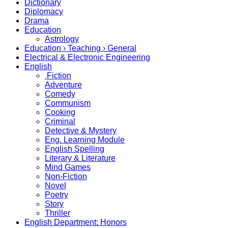
Dictionary
Diplomacy
Drama
Education
Astrology
Education › Teaching › General
Electrical & Electronic Engineering
English
Fiction
Adventure
Comedy
Communism
Cooking
Criminal
Detective & Mystery
Eng. Learning Module
English Spelling
Literary & Literature
Mind Games
Non-Fiction
Novel
Poetry
Story
Thriller
English Department: Honors