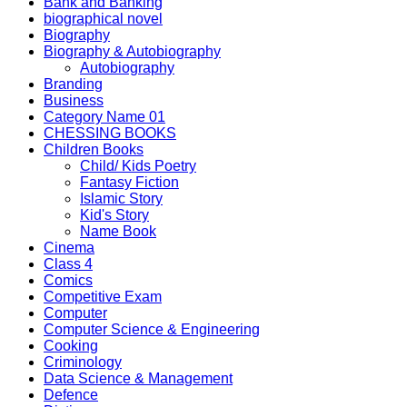
Bank and Banking
biographical novel
Biography
Biography & Autobiography
Autobiography
Branding
Business
Category Name 01
CHESSING BOOKS
Children Books
Child/ Kids Poetry
Fantasy Fiction
Islamic Story
Kid's Story
Name Book
Cinema
Class 4
Comics
Competitive Exam
Computer
Computer Science & Engineering
Cooking
Criminology
Data Science & Management
Defence