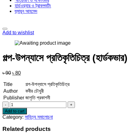
স্মৃতিচারণ ও সাক্ষাৎকার
হার্ডওয়্যার ও ট্রাবলশুটিং
হুমায়ূন আহমেদ
Add to wishlist
গল্প-উপন্যাসে প্রতিকৃতিচিত্র (হার্ডকভার)
Original
Current
৳
90
৳
80
price
price
was:
is:
Title
গল্প-উপন্যাসে প্রতিকৃতিচিত্র
৳ 90.
৳ 80.
Author
কবীর চৌধুরী
Publisher
জাগৃতি প্রকাশনী
গল্প-
উপন্যাসে
Add to cart
প্রতিকৃতিচিত্র
Category:
সাহিত্য সমালোচনা
(হার্ডকভার)
quantity
Related products