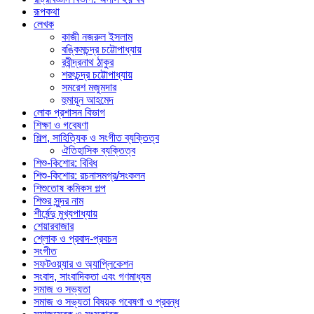
রূপকথা
লেখক
কাজী নজরুল ইসলাম
বঙ্কিমচন্দ্র চট্টোপাধ্যায়
রবীন্দ্রনাথ ঠাকুর
শরৎচন্দ্র চট্টোপাধ্যায়
সমরেশ মজুমদার
হুমায়ূন আহমেদ
লোক প্রশাসন বিভাগ
শিক্ষা ও গবেষণা
শিল্প, সাহিত্যিক ও সংগীত ব্যক্তিত্ব
ঐতিহাসিক ব্যক্তিত্ব
শিশু-কিশোর: বিবিধ
শিশু-কিশোর: রচনাসমগ্র/সংকলন
শিশুতোষ কমিকস গল্প
শিশুর সুন্দর নাম
শীর্ষেন্দু মুখ্যপাধ্যায়
শেয়ারবাজার
শ্লোক ও প্রবাদ-প্রবচন
সংগীত
সফটওয়্যার ও অ্যাপ্লিকেশন
সংবাদ, সাংবাদিকতা এবং গণমাধ্যম
সমাজ ও সভ্যতা
সমাজ ও সভ্যতা বিষয়ক গবেষণা ও প্রবন্ধ