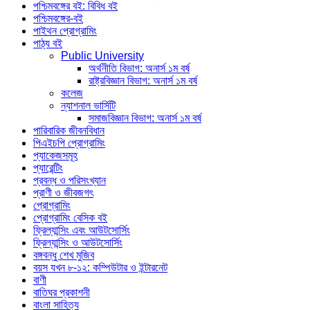
পশ্চিমবঙ্গের বই: বিবিধ বই
পশ্চিমবঙ্গের-বই
পাইথন প্রোগ্রামিং
পাঠ্য বই
Public University
অর্থনীতি বিভাগ: অনার্স ১ম বর্ষ
রাষ্ট্রবিজ্ঞান বিভাগ: অনার্স ১ম বর্ষ
কলেজ
ন্যাশনাল ভার্সিটি
সমাজবিজ্ঞান বিভাগ: অনার্স ১ম বর্ষ
পারিবারিক জীবনবিধান
পিএইচপি প্রোগ্রামিং
প্যাকেজসমূহ
প্যারেন্টিং
প্রবন্ধ ও পরিসংখ্যান
প্রাণী ও জীবজগৎ
প্রোগ্রামিং
প্রোগ্রামিং বেসিক বই
ফ্রিল্যান্সিং এবং আউটসোর্সিং
ফ্রিল্যান্সিং ও আউটসোর্সিং
বঙ্গবন্ধু শেখ মুজিব
বয়স যখন ৮-১২: কম্পিউটার ও ইন্টারনেট
বাণী
বাতিঘর প্রকাশনী
বাংলা সাহিত্য