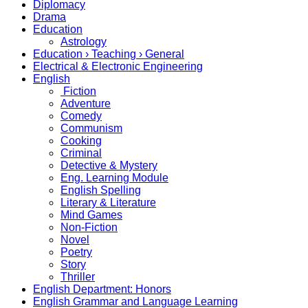
Diplomacy
Drama
Education
Astrology
Education › Teaching › General
Electrical & Electronic Engineering
English
Fiction
Adventure
Comedy
Communism
Cooking
Criminal
Detective & Mystery
Eng. Learning Module
English Spelling
Literary & Literature
Mind Games
Non-Fiction
Novel
Poetry
Story
Thriller
English Department: Honors
English Grammar and Language Learning