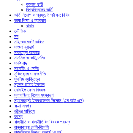
কলেজ ভর্তি
বিশ্ববিদ্যালয় ভর্তি
ভর্তি নিয়োগ ও প্রস্তুতি পরীক্ষা: বিবিধ
ভাষা শিক্ষা ও ব্যাকরণ
বানান
ভৌতিক
মন
মাইক্রোসফট অফিস
মাওলা ব্রাদার্স
মাকতাবুল আযহার
মানসিক ও কাউন্সেলিং
মার্কসবাদ
মার্কেটিং ও সেলিং
মুক্তিযুদ্ধ ও রাজনীতি
মুসলিম ব্যক্তিত্ব
মুহম্মদ জাফর ইকবাল
মোবাইল ফোন বিষয়ক
ম্যাগাজিন: বিশেষ সংস্করণ
ম্যানেজমেন্ট ইনফরমেশন সিস্টেম (এম আই এস)
রচনা সমগ্র
রবীন্দ্র সাহিত্য
রহস্য
রাজনীতি ও রাজনীতিবিদ বিষয়ক প্রবন্ধ
রান্নাবান্না দেশি-বিদেশি
রাষ্ট্রবিজ্ঞান বিভাগ: অনার্স ২য় বর্ষ