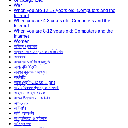
Uncategorized
War
When you are 12-17 years old: Computers and the
Internet
When you are 4-8 years old: Computers and the
Internet
When you are 8-12 years old: Computers and the
Internet
Women
অনিন্দ্য প্রকাশনা
অনুবাদ: আত্ম-উন্নয়ন ও মেডিটেশন
অন্যন্যা
অন্যান্য চাকরির প্রস্তুতি
অপারেটিং সিস্টেম
অবশর প্রকাশনা সংস্থা
অর্থনীতি
অষ্টম শ্রেণি Class Eight
আইটি বিষয়ক প্রবন্ধ ও গবেষণা
আইন ও আইন বিষয়ক
আত্ন ঊন্নয়ন ও কেরিয়ার
আত্ম-চরিত
আদিবাসী
আদী প্রকাশনী
আধ্যাত্মিকতা ও সূফিবাদ
আনিসুল হক