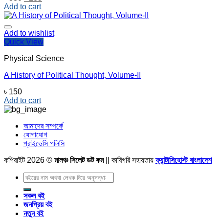
price
price
Add to cart
was:
is:
৳ 380.
৳ 285.
Add to wishlist
Quick View
Physical Science
A History of Political Thought, Volume-II
৳
150
Add to cart
আমাদের সম্পর্কে
যোগাযোগ
প্রাইভেসি পলিসি
কপিরাইট 2026 ©
মালঞ্চ সিলেট ডট কম
|| কারিগরি সহায়তায়
ফ্যান্টাসিহোস্ট বাংলাদেশ
Search
for:
সকল বই
জনপ্রিয় বই
নতুন বই