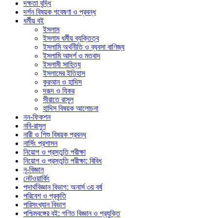
দক্ষতা বৃদ্ধি
দর্শন বিষয়ক গবেষণা ও প্রবন্ধ
ধর্মীয় বই
ইসলাম
ইসলাম ধর্মীয় ব্যক্তিত্ব
ইসলামি অর্থনীতি ও ব্যবসা বাণিজ্য
ইসলামি আদর্শ ও মতবাদ
ইসলামী সাহিত্য
ইসলামের ইতিহাস
কুরআন ও হাদিস
দরূদ ও যিকর
সীরাতে রাসূল
হাদিস বিষয়ক আলোচনা
নন-ফিকশন
নবি-রাসুল
নারী ও শিশু বিষয়ক প্রবন্ধ
নার্সিং প্রশাসন
নিয়োগ ও প্রস্তুতি পরীক্ষা
নিয়োগ ও প্রস্তুতি পরীক্ষা: বিবিধ
নৃ-বিজ্ঞান
নেটওয়ার্কিং
পদার্থবিজ্ঞান বিভাগ: অনার্স ৩য় বর্ষ
পরিবেশ ও প্রকৃতি
পরিসংখ্যান বিভাগ
পশ্চিমবঙ্গের বই: গণিত বিজ্ঞান ও প্রযুক্তি