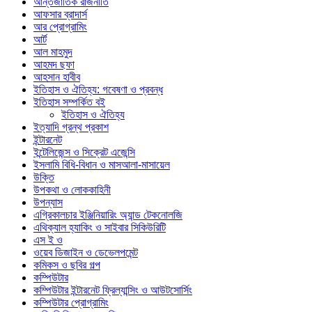
আন্তর্জাতিক রাজনীতি
আফসার ব্রাদার্স
আর প্রোগ্রামিং
আর্ট
আল মাহমুদ
আহমদ ছফা
আহসান হাবীব
ইতিহাস ও ঐতিহ্য: গবেষণা ও প্রবন্ধ
ইতিহাস সম্পর্কিত বই
ইতিহাস ও ঐতিহ্য
ইত্যাদি গ্রন্থ প্রকাশ
ইন্টারনেট
ইন্টেলিজেন্স ও সিক্রেট এজেন্সি
ইসলামি বিধি-বিধান ও মাসআলা-মাসায়েল
উক্তি
উপকথা ও লোককাহিনী
উপন্যাস
এগ্রিকালচার ইঞ্জিনিয়ারিং অ্যান্ড টেকনোলজি
এথিক্যাল হ্যাকিং ও সাইবার সিকিউরিটি
এস ই ও
ওয়েব ডিজাইন ও ডেভেলপমেন্ট
কমিকস ও ছবির গল্প
কম্পিউটার
কম্পিউটার ইন্টারনেট ফ্রিল্যান্সিং ও আউটসোর্সিং
কম্পিউটার প্রোগ্রামিং