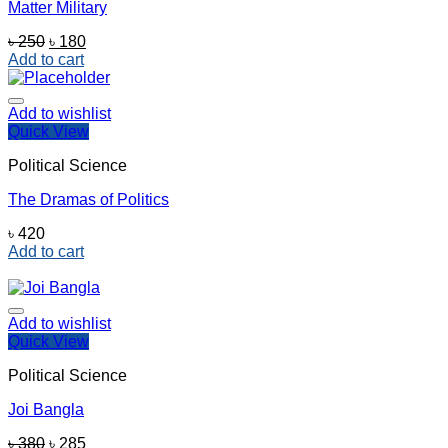
Matter Military
Original
Current
৳
250
৳
180
price
price
Add to cart
was:
is:
৳ 250.
৳ 180.
Add to wishlist
Quick View
Political Science
The Dramas of Politics
৳
420
Add to cart
Add to wishlist
Quick View
Political Science
Joi Bangla
Original
Current
৳
380
৳
285