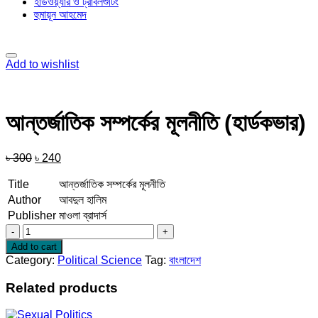
হার্ডওয়্যার ও ট্রাবলশুটিং
হুমায়ূন আহমেদ
Add to wishlist
আন্তর্জাতিক সম্পর্কের মূলনীতি (হার্ডকভার)
Original
Current
৳
300
৳
240
price
price
was:
is:
Title
আন্তর্জাতিক সম্পর্কের মূলনীতি
৳ 300.
৳ 240.
Author
আবদুল হালিম
Publisher
মাওলা ব্রাদার্স
আন্তর্জাতিক
সম্পর্কের
Add to cart
মূলনীতি
Category:
Political Science
Tag:
বাংলাদেশ
(হার্ডকভার)
quantity
Related products