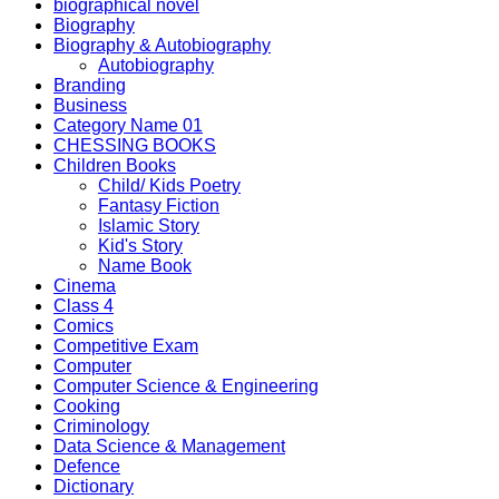
biographical novel
Biography
Biography & Autobiography
Autobiography
Branding
Business
Category Name 01
CHESSING BOOKS
Children Books
Child/ Kids Poetry
Fantasy Fiction
Islamic Story
Kid's Story
Name Book
Cinema
Class 4
Comics
Competitive Exam
Computer
Computer Science & Engineering
Cooking
Criminology
Data Science & Management
Defence
Dictionary