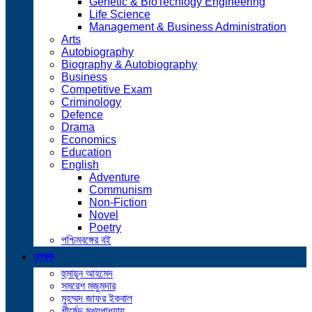
Genetic & BioTechlogy Engineering
Life Science
Management & Business Administration
Arts
Autobiography
Biography & Autobiography
Business
Competitive Exam
Criminology
Defence
Drama
Economics
Education
English
Adventure
Communism
Non-Fiction
Novel
Poetry
পশ্চিমবঙ্গের বই
লেখক
হুমায়ূন আহমেদ
সমরেশ মজুমদার
মুহম্মদ জাফর ইকবাল
শীর্ষেন্দু মুখ্যপাধ্যায়