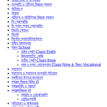
সমাজসেবক ও সংস্কারক
সংস্কৃতি ও ঐতিহ্য বিষয়ক প্রবন্ধ
সাইবার ল
সাহাবা
সাহিত্য ও সাহিত্যিক বিষয়ক প্রবন্ধ
সি প্রোগ্রামিং
সি প্লাস প্লাস প্রোগ্রামিং
সিডনি শেলডন
সিলেট
সিস্টেম অ্যাডমিনিসট্রেশন
সুনীল গঙ্গপাধ্যায়
স্কুল School
অষ্টম শ্রেণি Class Eight
কিন্ডারগার্টেন: কেজি
তৃতীয় শ্রেণি Class three
নবম ও দশম: ভোকেশনাল Class Nine & Ten: Vocational
স্থাপত্য
স্থাপত্য ও স্থাপত্য সংস্কৃতি ইতিহাস
স্বাধীনতা উত্তর বাংলাদেশ
স্বাস্থ্য বিষয়ক বিবিধ বই
স্বাস্থ্যবিধি ও পরামর্শ
স্বাস্থ্যবিষয়ক বই
ব্যায়াম ও নেচারথেরাপি
হোমিওপ্যাথী
স্মৃতিচারণ ও সাক্ষাৎকার