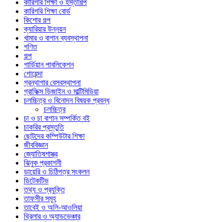
কারিগরি শিক্ষা ও হস্তশিল্প
কারিগরি শিক্ষা বোর্ড
কিশোর গল্প
ক্যারিয়ার উন্নয়ন
খামার ও বাগান ব্যবস্থাপনা
গণিত
গল্প
গার্ডিয়ান পাবলিকেশন
গোয়েন্দা
গ্রন্থাগার বেসবস্থাপনা
গ্রাফিক্স ডিজাইন ও মাল্টিমিডিয়া
চলচ্চিত্র ও বিনোদন বিষয়ক প্রবন্ধ
চলচ্চিত্র
চা ও চা বাগান সম্পর্কিত বই
চাকরির প্রস্তুতি
ছোটদের কম্পিউটার শিক্ষা
জীববিজ্ঞান
জ্যোতিষশাস্ত্র
ঝিনুক প্রকাশনী
ডায়েরি ও চিঠিপত্র সংকলন
ডিটেকটিভ
তথ্য ও প্রযুক্তি
তাফসীর সমূহ
তাবেই ও অলি-আওলিয়া
থ্রিলার ও অ্যাডভেঞ্চার