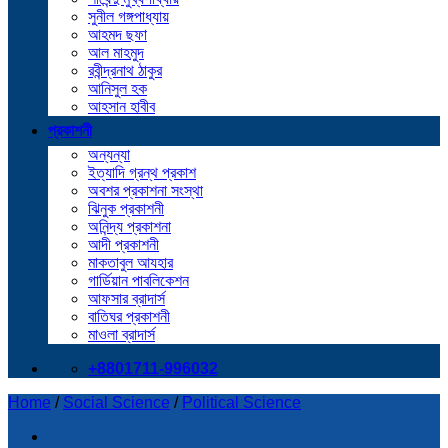
সুনীল গঙ্গপাধ্যায়
আহমদ ছফা
আল মাহমুদ
রবীন্দ্রনাথ ঠাকুর
আনিসুল হক
আহসান হাবীব
প্রকাশনী
অন্যন্যা
ইত্যাদি গ্রন্থ প্রকাশ
অবশর প্রকাশনা সংস্থা
ঝিনুক প্রকাশনী
অনিন্দ্য প্রকাশনা
আদী প্রকাশনী
মাকতাবুল আযহার
গার্ডিয়ান পাবলিকেশন
আফসার ব্রাদার্স
বাতিঘর প্রকাশনী
মাওলা ব্রাদার্স
+8801711-996032
Home
/
Social Science
/
Political Science