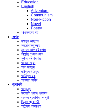
Education
English
Adventure
Communism
Non-Fiction
Novel
Poetry
পশ্চিমবঙ্গের বই
লেখক
হুমায়ূন আহমেদ
সমরেশ মজুমদার
মুহম্মদ জাফর ইকবাল
শীর্ষেন্দু মুখ্যপাধ্যায়
সুনীল গঙ্গপাধ্যায়
আহমদ ছফা
আল মাহমুদ
রবীন্দ্রনাথ ঠাকুর
আনিসুল হক
আহসান হাবীব
প্রকাশনী
অন্যন্যা
ইত্যাদি গ্রন্থ প্রকাশ
অবশর প্রকাশনা সংস্থা
ঝিনুক প্রকাশনী
অনিন্দ্য প্রকাশনা