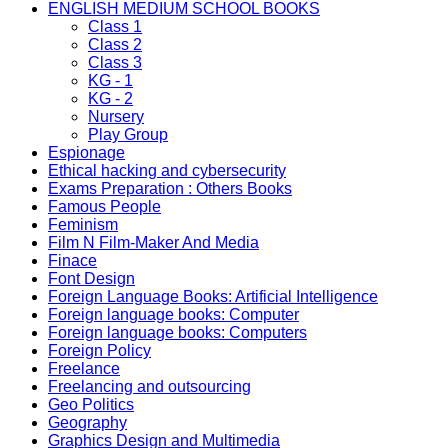
ENGLISH MEDIUM SCHOOL BOOKS
Class 1
Class 2
Class 3
KG - 1
KG - 2
Nursery
Play Group
Espionage
Ethical hacking and cybersecurity
Exams Preparation : Others Books
Famous People
Feminism
Film N Film-Maker And Media
Finace
Font Design
Foreign Language Books: Artificial Intelligence
Foreign language books: Computer
Foreign language books: Computers
Foreign Policy
Freelance
Freelancing and outsourcing
Geo Politics
Geography
Graphics Design and Multimedia