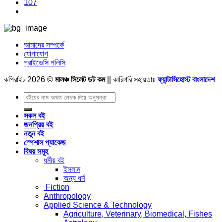
107
আমাদের সম্পর্কে
যোগাযোগ
প্রাইভেসি পলিসি
কপিরাইট 2026 ©
মালঞ্চ সিলেট ডট কম
|| কারিগরি সহায়তায়
ফ্যান্টাসিহোস্ট বাংলাদেশ
Search
for:
সকল বই
জনপ্রিয় বই
নতুন বই
স্পেশাল প্যাকেজ
বিষয় সমূহ
ধর্মীয় বই
ইসলাম
অন্য ধর্ম
Fiction
Anthropology
Applied Science & Technology
Agriculture, Veterinary, Biomedical, Fishes