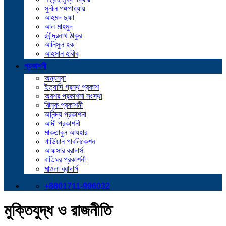
সুনীল গঙ্গপাধ্যায়
আহমদ ছফা
আল মাহমুদ
রবীন্দ্রনাথ ঠাকুর
আনিসুল হক
আহসান হাবীব
প্রকাশনী
অন্যন্যা
ইত্যাদি গ্রন্থ প্রকাশ
অবশর প্রকাশনা সংস্থা
ঝিনুক প্রকাশনী
অনিন্দ্য প্রকাশনা
আদী প্রকাশনী
মাকতাবুল আযহার
গার্ডিয়ান পাবলিকেশন
আফসার ব্রাদার্স
বাতিঘর প্রকাশনী
মাওলা ব্রাদার্স
+8801711-996032
মুক্তিযুদ্ধ ও রাজনীতি