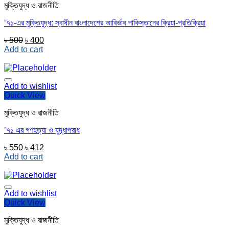
মুক্তিযুদ্ধ ও রাজনীতি
‘৭১-এর মুক্তিযুদ্ধ: স্বাধীন বাংলাদেশের আবির্ভাব পাকিস্তানের ক্রিয়া-প্রতিক্রিয়া
Original
Current
৳
500
৳
400
price
price
Add to cart
was:
is:
৳ 500.
৳ 400.
Add to wishlist
Quick View
মুক্তিযুদ্ধ ও রাজনীতি
’৭১ এর গণহত্যা ও যুদ্ধাপরাধ
Original
Current
৳
550
৳
412
price
price
Add to cart
was:
is:
৳ 550.
৳ 412.
Add to wishlist
Quick View
মুক্তিযুদ্ধ ও রাজনীতি