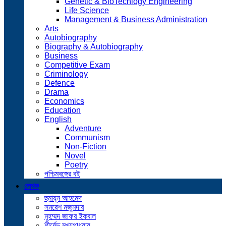
Genetic & BioTechlogy Engineering
Life Science
Management & Business Administration
Arts
Autobiography
Biography & Autobiography
Business
Competitive Exam
Criminology
Defence
Drama
Economics
Education
English
Adventure
Communism
Non-Fiction
Novel
Poetry
পশ্চিমবঙ্গের বই
লেখক
হুমায়ূন আহমেদ
সমরেশ মজুমদার
মুহম্মদ জাফর ইকবাল
শীর্ষেন্দু মুখ্যপাধ্যায়