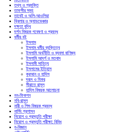
তথ্য ও প্রযুক্তি
তাফসীর সমূহ
তাবেই ও অলি-আওলিয়া
থ্রিলার ও অ্যাডভেঞ্চার
দক্ষতা বৃদ্ধি
দর্শন বিষয়ক গবেষণা ও প্রবন্ধ
ধর্মীয় বই
ইসলাম
ইসলাম ধর্মীয় ব্যক্তিত্ব
ইসলামি অর্থনীতি ও ব্যবসা বাণিজ্য
ইসলামি আদর্শ ও মতবাদ
ইসলামী সাহিত্য
ইসলামের ইতিহাস
কুরআন ও হাদিস
দরূদ ও যিকর
সীরাতে রাসূল
হাদিস বিষয়ক আলোচনা
নন-ফিকশন
নবি-রাসুল
নারী ও শিশু বিষয়ক প্রবন্ধ
নার্সিং প্রশাসন
নিয়োগ ও প্রস্তুতি পরীক্ষা
নিয়োগ ও প্রস্তুতি পরীক্ষা: বিবিধ
নৃ-বিজ্ঞান