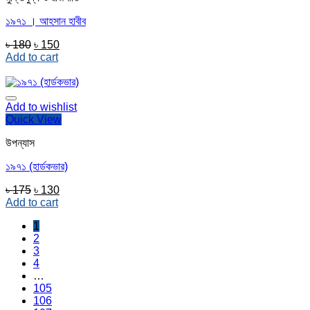
১৯৭১ । আহসান হাবীব
Original
Current
৳
180
৳
150
price
price
Add to cart
was:
is:
৳ 180.
৳ 150.
Add to wishlist
Quick View
উপন্যাস
১৯৭১ (হার্ডকভার)
Original
Current
৳
175
৳
130
price
price
Add to cart
was:
is:
1
৳ 175.
৳ 130.
2
3
4
…
105
106