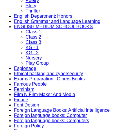
Poetry
Story
Thriller
English Department: Honors
English Grammar and Language Learning
ENGLISH MEDIUM SCHOOL BOOKS
Class 1
Class 2
Class 3
KG - 1
KG - 2
Nursery
Play Group
Espionage
Ethical hacking and cybersecurity
Exams Preparation : Others Books
Famous People
Feminism
Film N Film-Maker And Media
Finace
Font Design
Foreign Language Books: Artificial Intelligence
Foreign language books: Computer
Foreign language books: Computers
Foreign Policy