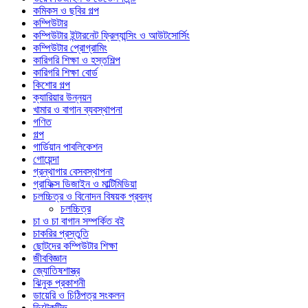
কমিকস ও ছবির গল্প
কম্পিউটার
কম্পিউটার ইন্টারনেট ফ্রিল্যান্সিং ও আউটসোর্সিং
কম্পিউটার প্রোগ্রামিং
কারিগরি শিক্ষা ও হস্তশিল্প
কারিগরি শিক্ষা বোর্ড
কিশোর গল্প
ক্যারিয়ার উন্নয়ন
খামার ও বাগান ব্যবস্থাপনা
গণিত
গল্প
গার্ডিয়ান পাবলিকেশন
গোয়েন্দা
গ্রন্থাগার বেসবস্থাপনা
গ্রাফিক্স ডিজাইন ও মাল্টিমিডিয়া
চলচ্চিত্র ও বিনোদন বিষয়ক প্রবন্ধ
চলচ্চিত্র
চা ও চা বাগান সম্পর্কিত বই
চাকরির প্রস্তুতি
ছোটদের কম্পিউটার শিক্ষা
জীববিজ্ঞান
জ্যোতিষশাস্ত্র
ঝিনুক প্রকাশনী
ডায়েরি ও চিঠিপত্র সংকলন
ডিটেকটিভ