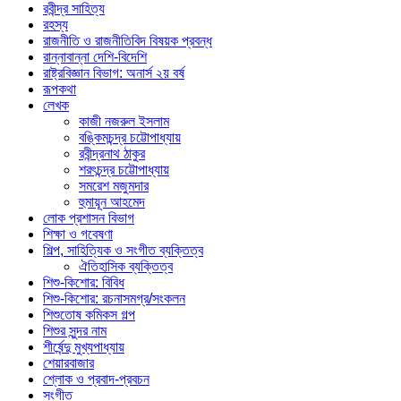
রবীন্দ্র সাহিত্য
রহস্য
রাজনীতি ও রাজনীতিবিদ বিষয়ক প্রবন্ধ
রান্নাবান্না দেশি-বিদেশি
রাষ্ট্রবিজ্ঞান বিভাগ: অনার্স ২য় বর্ষ
রূপকথা
লেখক
কাজী নজরুল ইসলাম
বঙ্কিমচন্দ্র চট্টোপাধ্যায়
রবীন্দ্রনাথ ঠাকুর
শরৎচন্দ্র চট্টোপাধ্যায়
সমরেশ মজুমদার
হুমায়ূন আহমেদ
লোক প্রশাসন বিভাগ
শিক্ষা ও গবেষণা
শিল্প, সাহিত্যিক ও সংগীত ব্যক্তিত্ব
ঐতিহাসিক ব্যক্তিত্ব
শিশু-কিশোর: বিবিধ
শিশু-কিশোর: রচনাসমগ্র/সংকলন
শিশুতোষ কমিকস গল্প
শিশুর সুন্দর নাম
শীর্ষেন্দু মুখ্যপাধ্যায়
শেয়ারবাজার
শ্লোক ও প্রবাদ-প্রবচন
সংগীত