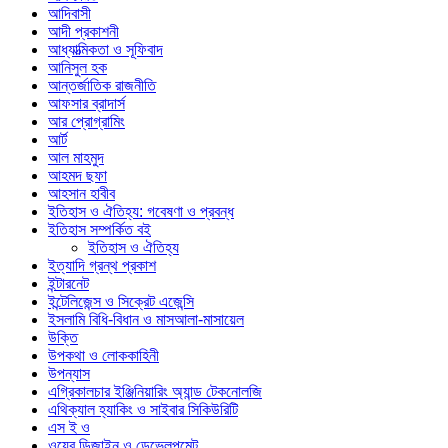
আদিবাসী
আদী প্রকাশনী
আধ্যাত্মিকতা ও সূফিবাদ
আনিসুল হক
আন্তর্জাতিক রাজনীতি
আফসার ব্রাদার্স
আর প্রোগ্রামিং
আর্ট
আল মাহমুদ
আহমদ ছফা
আহসান হাবীব
ইতিহাস ও ঐতিহ্য: গবেষণা ও প্রবন্ধ
ইতিহাস সম্পর্কিত বই
ইতিহাস ও ঐতিহ্য
ইত্যাদি গ্রন্থ প্রকাশ
ইন্টারনেট
ইন্টেলিজেন্স ও সিক্রেট এজেন্সি
ইসলামি বিধি-বিধান ও মাসআলা-মাসায়েল
উক্তি
উপকথা ও লোককাহিনী
উপন্যাস
এগ্রিকালচার ইঞ্জিনিয়ারিং অ্যান্ড টেকনোলজি
এথিক্যাল হ্যাকিং ও সাইবার সিকিউরিটি
এস ই ও
ওয়েব ডিজাইন ও ডেভেলপমেন্ট