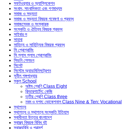
সফটওয়্যার ও অ্যাপ্লিকেশন
সংবাদ, সাংবাদিকতা এবং গণমাধ্যম
সমাজ ও সভ্যতা
সমাজ ও সভ্যতা বিষয়ক গবেষণা ও প্রবন্ধ
সমাজসেবক ও সংস্কারক
সংস্কৃতি ও ঐতিহ্য বিষয়ক প্রবন্ধ
সাইবার ল
সাহাবা
সাহিত্য ও সাহিত্যিক বিষয়ক প্রবন্ধ
সি প্রোগ্রামিং
সি প্লাস প্লাস প্রোগ্রামিং
সিডনি শেলডন
সিলেট
সিস্টেম অ্যাডমিনিসট্রেশন
সুনীল গঙ্গপাধ্যায়
স্কুল School
অষ্টম শ্রেণি Class Eight
কিন্ডারগার্টেন: কেজি
তৃতীয় শ্রেণি Class three
নবম ও দশম: ভোকেশনাল Class Nine & Ten: Vocational
স্থাপত্য
স্থাপত্য ও স্থাপত্য সংস্কৃতি ইতিহাস
স্বাধীনতা উত্তর বাংলাদেশ
স্বাস্থ্য বিষয়ক বিবিধ বই
স্বাস্থ্যবিধি ও পরামর্শ