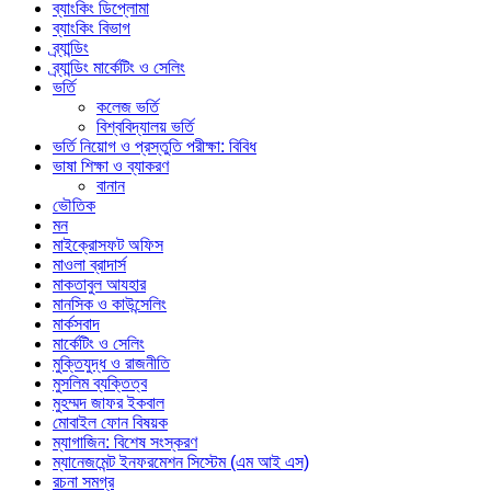
ব্যাংকিং ডিপ্লোমা
ব্যাংকিং বিভাগ
ব্র্যান্ডিং
ব্র্যান্ডিং মার্কেটিং ও সেলিং
ভর্তি
কলেজ ভর্তি
বিশ্ববিদ্যালয় ভর্তি
ভর্তি নিয়োগ ও প্রস্তুতি পরীক্ষা: বিবিধ
ভাষা শিক্ষা ও ব্যাকরণ
বানান
ভৌতিক
মন
মাইক্রোসফট অফিস
মাওলা ব্রাদার্স
মাকতাবুল আযহার
মানসিক ও কাউন্সেলিং
মার্কসবাদ
মার্কেটিং ও সেলিং
মুক্তিযুদ্ধ ও রাজনীতি
মুসলিম ব্যক্তিত্ব
মুহম্মদ জাফর ইকবাল
মোবাইল ফোন বিষয়ক
ম্যাগাজিন: বিশেষ সংস্করণ
ম্যানেজমেন্ট ইনফরমেশন সিস্টেম (এম আই এস)
রচনা সমগ্র