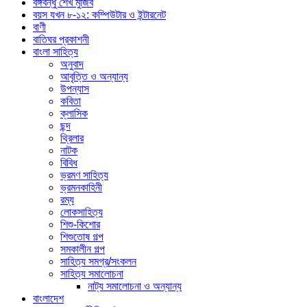
বঙ্গবন্ধু শেখ মুজিব
বয়স যখন ৮-১২: কম্পিউটার ও ইন্টারনেট
বাণী
বাতিঘর প্রকাশনী
বাংলা সাহিত্য
অনুবাদ
আবৃত্তি ও অন্যান্য
উপন্যাস
কবিতা
ক্লাসিক
ছন্দ
থ্রিলার
নাটক
বিবিধ
ভ্রমণ সাহিত্য
ভ্রমনকাহিনী
রম্য
লোকসাহিত্য
শিশু-কিশোর
শিশুতোষ গল্প
সমকালীন গল্প
সাহিত্য সমগ্র/সংকলন
সাহিত্য সমালোচনা
নাট্য সমালোচনা ও অন্যান্য
বাংলাদেশ