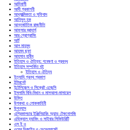
আদিবাসী
আদী প্রকাশনী
আধ্যাত্মিকতা ও সূফিবাদ
আনিসুল হক
আন্তর্জাতিক রাজনীতি
আফসার ব্রাদার্স
আর প্রোগ্রামিং
আর্ট
আল মাহমুদ
আহমদ ছফা
আহসান হাবীব
ইতিহাস ও ঐতিহ্য: গবেষণা ও প্রবন্ধ
ইতিহাস সম্পর্কিত বই
ইতিহাস ও ঐতিহ্য
ইত্যাদি গ্রন্থ প্রকাশ
ইন্টারনেট
ইন্টেলিজেন্স ও সিক্রেট এজেন্সি
ইসলামি বিধি-বিধান ও মাসআলা-মাসায়েল
উক্তি
উপকথা ও লোককাহিনী
উপন্যাস
এগ্রিকালচার ইঞ্জিনিয়ারিং অ্যান্ড টেকনোলজি
এথিক্যাল হ্যাকিং ও সাইবার সিকিউরিটি
এস ই ও
ওয়েব ডিজাইন ও ডেভেলপমেন্ট