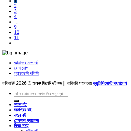
1
2
3
4
…
9
10
11
আমাদের সম্পর্কে
যোগাযোগ
প্রাইভেসি পলিসি
কপিরাইট 2026 ©
মালঞ্চ সিলেট ডট কম
|| কারিগরি সহায়তায়
ফ্যান্টাসিহোস্ট বাংলাদেশ
Search
for:
সকল বই
জনপ্রিয় বই
নতুন বই
স্পেশাল প্যাকেজ
বিষয় সমূহ
ধর্মীয় বই