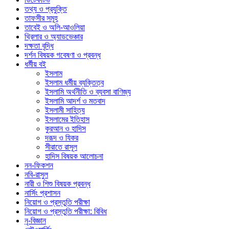
তথ্য ও প্রযুক্তি
তাফসীর সমূহ
তাবেই ও অলি-আওলিয়া
থ্রিলার ও অ্যাডভেঞ্চার
দক্ষতা বৃদ্ধি
দর্শন বিষয়ক গবেষণা ও প্রবন্ধ
ধর্মীয় বই
ইসলাম
ইসলাম ধর্মীয় ব্যক্তিত্ব
ইসলামি অর্থনীতি ও ব্যবসা বাণিজ্য
ইসলামি আদর্শ ও মতবাদ
ইসলামী সাহিত্য
ইসলামের ইতিহাস
কুরআন ও হাদিস
দরূদ ও যিকর
সীরাতে রাসূল
হাদিস বিষয়ক আলোচনা
নন-ফিকশন
নবি-রাসুল
নারী ও শিশু বিষয়ক প্রবন্ধ
নার্সিং প্রশাসন
নিয়োগ ও প্রস্তুতি পরীক্ষা
নিয়োগ ও প্রস্তুতি পরীক্ষা: বিবিধ
নৃ-বিজ্ঞান