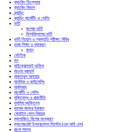
ব্যাংকিং ডিপ্লোমা
ব্যাংকিং বিভাগ
ব্র্যান্ডিং
ব্র্যান্ডিং মার্কেটিং ও সেলিং
ভর্তি
কলেজ ভর্তি
বিশ্ববিদ্যালয় ভর্তি
ভর্তি নিয়োগ ও প্রস্তুতি পরীক্ষা: বিবিধ
ভাষা শিক্ষা ও ব্যাকরণ
বানান
ভৌতিক
মন
মাইক্রোসফট অফিস
মাওলা ব্রাদার্স
মাকতাবুল আযহার
মানসিক ও কাউন্সেলিং
মার্কসবাদ
মার্কেটিং ও সেলিং
মুক্তিযুদ্ধ ও রাজনীতি
মুসলিম ব্যক্তিত্ব
মুহম্মদ জাফর ইকবাল
মোবাইল ফোন বিষয়ক
ম্যাগাজিন: বিশেষ সংস্করণ
ম্যানেজমেন্ট ইনফরমেশন সিস্টেম (এম আই এস)
রচনা সমগ্র