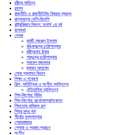
রবীন্দ্র সাহিত্য
রহস্য
রাজনীতি ও রাজনীতিবিদ বিষয়ক প্রবন্ধ
রান্নাবান্না দেশি-বিদেশি
রাষ্ট্রবিজ্ঞান বিভাগ: অনার্স ২য় বর্ষ
রূপকথা
লেখক
কাজী নজরুল ইসলাম
বঙ্কিমচন্দ্র চট্টোপাধ্যায়
রবীন্দ্রনাথ ঠাকুর
শরৎচন্দ্র চট্টোপাধ্যায়
সমরেশ মজুমদার
হুমায়ূন আহমেদ
লোক প্রশাসন বিভাগ
শিক্ষা ও গবেষণা
শিল্প, সাহিত্যিক ও সংগীত ব্যক্তিত্ব
ঐতিহাসিক ব্যক্তিত্ব
শিশু-কিশোর: বিবিধ
শিশু-কিশোর: রচনাসমগ্র/সংকলন
শিশুতোষ কমিকস গল্প
শিশুর সুন্দর নাম
শীর্ষেন্দু মুখ্যপাধ্যায়
শেয়ারবাজার
শ্লোক ও প্রবাদ-প্রবচন
সংগীত