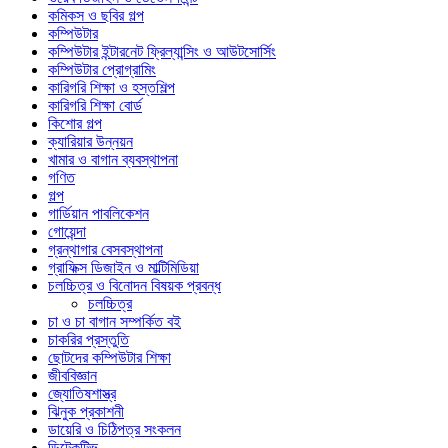
কমিকস ও ছবির গল্প
কম্পিউটার
কম্পিউটার ইন্টারনেট ফ্রিল্যান্সিং ও আউটসোর্সিং
কম্পিউটার প্রোগ্রামিং
কারিগরি শিক্ষা ও হস্তশিল্প
কারিগরি শিক্ষা বোর্ড
কিশোর গল্প
ক্যারিয়ার উন্নয়ন
খামার ও বাগান ব্যবস্থাপনা
গণিত
গল্প
গার্ডিয়ান পাবলিকেশন
গোয়েন্দা
গ্রন্থাগার বেসবস্থাপনা
গ্রাফিক্স ডিজাইন ও মাল্টিমিডিয়া
চলচ্চিত্র ও বিনোদন বিষয়ক প্রবন্ধ
চলচ্চিত্র
চা ও চা বাগান সম্পর্কিত বই
চাকরির প্রস্তুতি
ছোটদের কম্পিউটার শিক্ষা
জীববিজ্ঞান
জ্যোতিষশাস্ত্র
ঝিনুক প্রকাশনী
ডায়েরি ও চিঠিপত্র সংকলন
ডিটেকটিভ