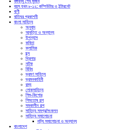
বঙ্গবন্ধু শেখ মুজিব
বয়স যখন ৮-১২: কম্পিউটার ও ইন্টারনেট
বাণী
বাতিঘর প্রকাশনী
বাংলা সাহিত্য
অনুবাদ
আবৃত্তি ও অন্যান্য
উপন্যাস
কবিতা
ক্লাসিক
ছন্দ
থ্রিলার
নাটক
বিবিধ
ভ্রমণ সাহিত্য
ভ্রমনকাহিনী
রম্য
লোকসাহিত্য
শিশু-কিশোর
শিশুতোষ গল্প
সমকালীন গল্প
সাহিত্য সমগ্র/সংকলন
সাহিত্য সমালোচনা
নাট্য সমালোচনা ও অন্যান্য
বাংলাদেশ