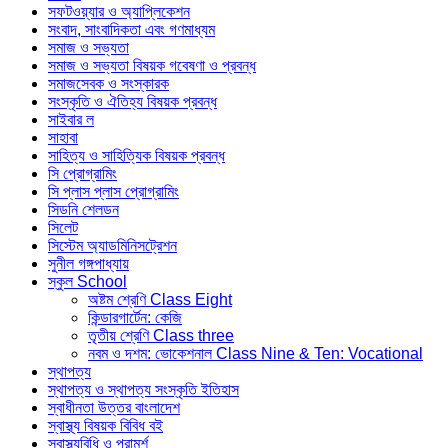
সফটওয়্যার ও অ্যাপ্লিকেশন
সংবাদ, সাংবাদিকতা এবং গণমাধ্যম
সমাজ ও সভ্যতা
সমাজ ও সভ্যতা বিষয়ক গবেষণা ও প্রবন্ধ
সমাজসেবক ও সংস্কারক
সংস্কৃতি ও ঐতিহ্য বিষয়ক প্রবন্ধ
সাইবার ল
সাহাবা
সাহিত্য ও সাহিত্যিক বিষয়ক প্রবন্ধ
সি প্রোগ্রামিং
সি প্লাস প্লাস প্রোগ্রামিং
সিডনি শেলডন
সিলেট
সিস্টেম অ্যাডমিনিসট্রেশন
সুনীল গঙ্গপাধ্যায়
স্কুল School
অষ্টম শ্রেণি Class Eight
কিন্ডারগার্টেন: কেজি
তৃতীয় শ্রেণি Class three
নবম ও দশম: ভোকেশনাল Class Nine & Ten: Vocational
স্থাপত্য
স্থাপত্য ও স্থাপত্য সংস্কৃতি ইতিহাস
স্বাধীনতা উত্তর বাংলাদেশ
স্বাস্থ্য বিষয়ক বিবিধ বই
স্বাস্থ্যবিধি ও পরামর্শ