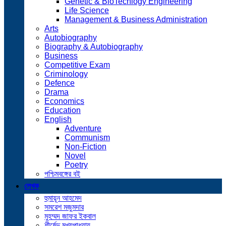
Genetic & BioTechlogy Engineering
Life Science
Management & Business Administration
Arts
Autobiography
Biography & Autobiography
Business
Competitive Exam
Criminology
Defence
Drama
Economics
Education
English
Adventure
Communism
Non-Fiction
Novel
Poetry
পশ্চিমবঙ্গের বই
লেখক
হুমায়ূন আহমেদ
সমরেশ মজুমদার
মুহম্মদ জাফর ইকবাল
শীর্ষেন্দু মুখ্যপাধ্যায়