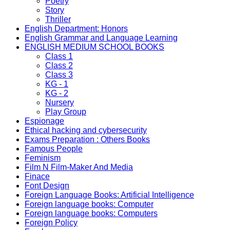
Poetry
Story
Thriller
English Department: Honors
English Grammar and Language Learning
ENGLISH MEDIUM SCHOOL BOOKS
Class 1
Class 2
Class 3
KG - 1
KG - 2
Nursery
Play Group
Espionage
Ethical hacking and cybersecurity
Exams Preparation : Others Books
Famous People
Feminism
Film N Film-Maker And Media
Finace
Font Design
Foreign Language Books: Artificial Intelligence
Foreign language books: Computer
Foreign language books: Computers
Foreign Policy