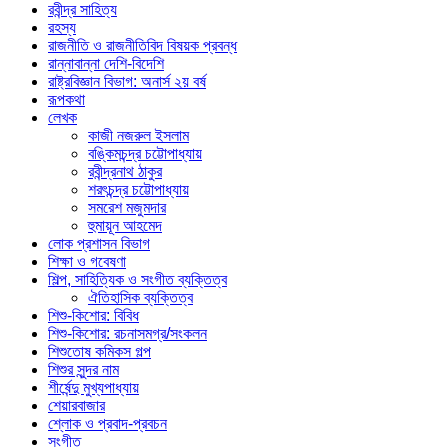
রবীন্দ্র সাহিত্য
রহস্য
রাজনীতি ও রাজনীতিবিদ বিষয়ক প্রবন্ধ
রান্নাবান্না দেশি-বিদেশি
রাষ্ট্রবিজ্ঞান বিভাগ: অনার্স ২য় বর্ষ
রূপকথা
লেখক
কাজী নজরুল ইসলাম
বঙ্কিমচন্দ্র চট্টোপাধ্যায়
রবীন্দ্রনাথ ঠাকুর
শরৎচন্দ্র চট্টোপাধ্যায়
সমরেশ মজুমদার
হুমায়ূন আহমেদ
লোক প্রশাসন বিভাগ
শিক্ষা ও গবেষণা
শিল্প, সাহিত্যিক ও সংগীত ব্যক্তিত্ব
ঐতিহাসিক ব্যক্তিত্ব
শিশু-কিশোর: বিবিধ
শিশু-কিশোর: রচনাসমগ্র/সংকলন
শিশুতোষ কমিকস গল্প
শিশুর সুন্দর নাম
শীর্ষেন্দু মুখ্যপাধ্যায়
শেয়ারবাজার
শ্লোক ও প্রবাদ-প্রবচন
সংগীত