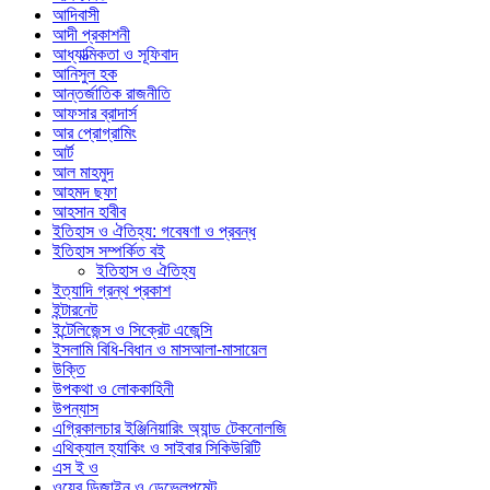
আদিবাসী
আদী প্রকাশনী
আধ্যাত্মিকতা ও সূফিবাদ
আনিসুল হক
আন্তর্জাতিক রাজনীতি
আফসার ব্রাদার্স
আর প্রোগ্রামিং
আর্ট
আল মাহমুদ
আহমদ ছফা
আহসান হাবীব
ইতিহাস ও ঐতিহ্য: গবেষণা ও প্রবন্ধ
ইতিহাস সম্পর্কিত বই
ইতিহাস ও ঐতিহ্য
ইত্যাদি গ্রন্থ প্রকাশ
ইন্টারনেট
ইন্টেলিজেন্স ও সিক্রেট এজেন্সি
ইসলামি বিধি-বিধান ও মাসআলা-মাসায়েল
উক্তি
উপকথা ও লোককাহিনী
উপন্যাস
এগ্রিকালচার ইঞ্জিনিয়ারিং অ্যান্ড টেকনোলজি
এথিক্যাল হ্যাকিং ও সাইবার সিকিউরিটি
এস ই ও
ওয়েব ডিজাইন ও ডেভেলপমেন্ট