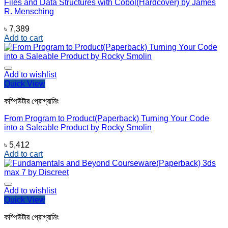
Files and Data Structures with Cobol(Hardcover) by James
R. Mensching
৳
7,389
Add to cart
Add to wishlist
Quick View
কম্পিউটার প্রোগ্রামিং
From Program to Product(Paperback) Turning Your Code
into a Saleable Product by Rocky Smolin
৳
5,412
Add to cart
Add to wishlist
Quick View
কম্পিউটার প্রোগ্রামিং