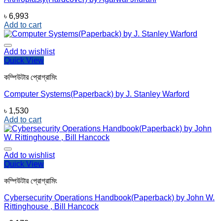
৳
6,993
Add to cart
Add to wishlist
Quick View
কম্পিউটার প্রোগ্রামিং
Computer Systems(Paperback) by J. Stanley Warford
৳
1,530
Add to cart
Add to wishlist
Quick View
কম্পিউটার প্রোগ্রামিং
Cybersecurity Operations Handbook(Paperback) by John W.
Rittinghouse , Bill Hancock