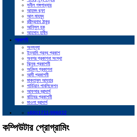
সুনীল গঙ্গপাধ্যায়
আহমদ ছফা
আল মাহমুদ
রবীন্দ্রনাথ ঠাকুর
আনিসুল হক
আহসান হাবীব
প্রকাশনী
অন্যন্যা
ইত্যাদি গ্রন্থ প্রকাশ
অবশর প্রকাশনা সংস্থা
ঝিনুক প্রকাশনী
অনিন্দ্য প্রকাশনা
আদী প্রকাশনী
মাকতাবুল আযহার
গার্ডিয়ান পাবলিকেশন
আফসার ব্রাদার্স
বাতিঘর প্রকাশনী
মাওলা ব্রাদার্স
+8801711-996032
কম্পিউটার প্রোগ্রামিং