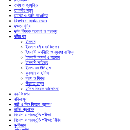
তথ্য ও প্রযুক্তি
তাফসীর সমূহ
তাবেই ও অলি-আওলিয়া
থ্রিলার ও অ্যাডভেঞ্চার
দক্ষতা বৃদ্ধি
দর্শন বিষয়ক গবেষণা ও প্রবন্ধ
ধর্মীয় বই
ইসলাম
ইসলাম ধর্মীয় ব্যক্তিত্ব
ইসলামি অর্থনীতি ও ব্যবসা বাণিজ্য
ইসলামি আদর্শ ও মতবাদ
ইসলামী সাহিত্য
ইসলামের ইতিহাস
কুরআন ও হাদিস
দরূদ ও যিকর
সীরাতে রাসূল
হাদিস বিষয়ক আলোচনা
নন-ফিকশন
নবি-রাসুল
নারী ও শিশু বিষয়ক প্রবন্ধ
নার্সিং প্রশাসন
নিয়োগ ও প্রস্তুতি পরীক্ষা
নিয়োগ ও প্রস্তুতি পরীক্ষা: বিবিধ
নৃ-বিজ্ঞান