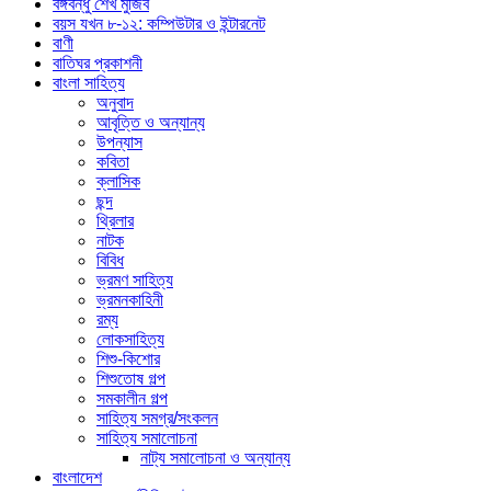
বঙ্গবন্ধু শেখ মুজিব
বয়স যখন ৮-১২: কম্পিউটার ও ইন্টারনেট
বাণী
বাতিঘর প্রকাশনী
বাংলা সাহিত্য
অনুবাদ
আবৃত্তি ও অন্যান্য
উপন্যাস
কবিতা
ক্লাসিক
ছন্দ
থ্রিলার
নাটক
বিবিধ
ভ্রমণ সাহিত্য
ভ্রমনকাহিনী
রম্য
লোকসাহিত্য
শিশু-কিশোর
শিশুতোষ গল্প
সমকালীন গল্প
সাহিত্য সমগ্র/সংকলন
সাহিত্য সমালোচনা
নাট্য সমালোচনা ও অন্যান্য
বাংলাদেশ