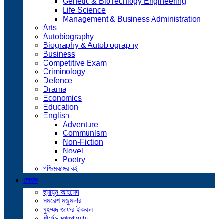
Genetic & BioTechlogy Engineering
Life Science
Management & Business Administration
Arts
Autobiography
Biography & Autobiography
Business
Competitive Exam
Criminology
Defence
Drama
Economics
Education
English
Adventure
Communism
Non-Fiction
Novel
Poetry
পশ্চিমবঙ্গের বই
লেখক
হুমায়ূন আহমেদ
সমরেশ মজুমদার
মুহম্মদ জাফর ইকবাল
শীর্ষেন্দু মুখ্যপাধ্যায়