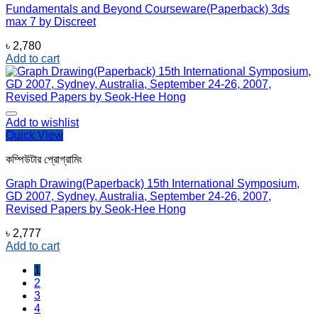
Fundamentals and Beyond Courseware(Paperback) 3ds
max 7 by Discreet
৳
2,780
Add to cart
Add to wishlist
Quick View
কম্পিউটার প্রোগ্রামিং
Graph Drawing(Paperback) 15th International Symposium,
GD 2007, Sydney, Australia, September 24-26, 2007,
Revised Papers by Seok-Hee Hong
৳
2,777
Add to cart
1
2
3
4