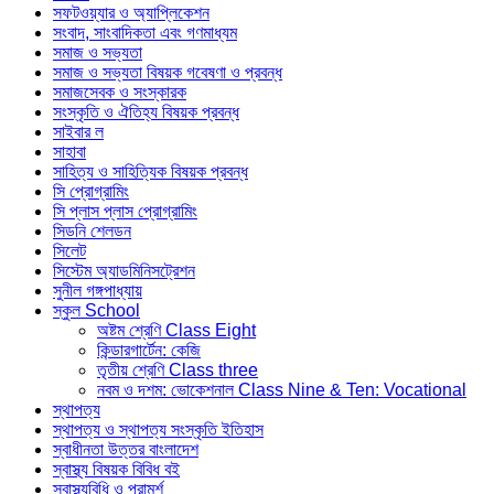
সফটওয়্যার ও অ্যাপ্লিকেশন
সংবাদ, সাংবাদিকতা এবং গণমাধ্যম
সমাজ ও সভ্যতা
সমাজ ও সভ্যতা বিষয়ক গবেষণা ও প্রবন্ধ
সমাজসেবক ও সংস্কারক
সংস্কৃতি ও ঐতিহ্য বিষয়ক প্রবন্ধ
সাইবার ল
সাহাবা
সাহিত্য ও সাহিত্যিক বিষয়ক প্রবন্ধ
সি প্রোগ্রামিং
সি প্লাস প্লাস প্রোগ্রামিং
সিডনি শেলডন
সিলেট
সিস্টেম অ্যাডমিনিসট্রেশন
সুনীল গঙ্গপাধ্যায়
স্কুল School
অষ্টম শ্রেণি Class Eight
কিন্ডারগার্টেন: কেজি
তৃতীয় শ্রেণি Class three
নবম ও দশম: ভোকেশনাল Class Nine & Ten: Vocational
স্থাপত্য
স্থাপত্য ও স্থাপত্য সংস্কৃতি ইতিহাস
স্বাধীনতা উত্তর বাংলাদেশ
স্বাস্থ্য বিষয়ক বিবিধ বই
স্বাস্থ্যবিধি ও পরামর্শ