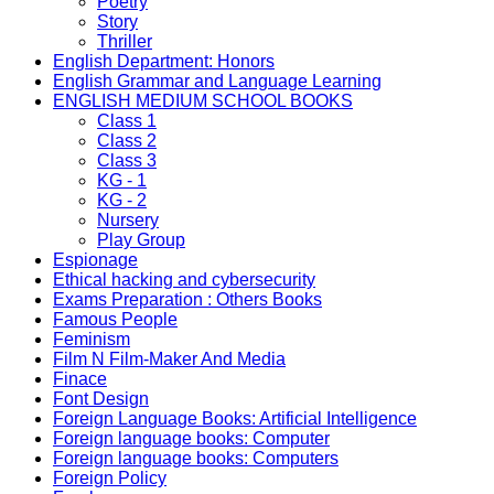
Poetry
Story
Thriller
English Department: Honors
English Grammar and Language Learning
ENGLISH MEDIUM SCHOOL BOOKS
Class 1
Class 2
Class 3
KG - 1
KG - 2
Nursery
Play Group
Espionage
Ethical hacking and cybersecurity
Exams Preparation : Others Books
Famous People
Feminism
Film N Film-Maker And Media
Finace
Font Design
Foreign Language Books: Artificial Intelligence
Foreign language books: Computer
Foreign language books: Computers
Foreign Policy