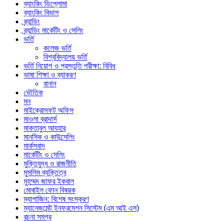
ব্যাংকিং ডিপ্লোমা
ব্যাংকিং বিভাগ
ব্র্যান্ডিং
ব্র্যান্ডিং মার্কেটিং ও সেলিং
ভর্তি
কলেজ ভর্তি
বিশ্ববিদ্যালয় ভর্তি
ভর্তি নিয়োগ ও প্রস্তুতি পরীক্ষা: বিবিধ
ভাষা শিক্ষা ও ব্যাকরণ
বানান
ভৌতিক
মন
মাইক্রোসফট অফিস
মাওলা ব্রাদার্স
মাকতাবুল আযহার
মানসিক ও কাউন্সেলিং
মার্কসবাদ
মার্কেটিং ও সেলিং
মুক্তিযুদ্ধ ও রাজনীতি
মুসলিম ব্যক্তিত্ব
মুহম্মদ জাফর ইকবাল
মোবাইল ফোন বিষয়ক
ম্যাগাজিন: বিশেষ সংস্করণ
ম্যানেজমেন্ট ইনফরমেশন সিস্টেম (এম আই এস)
রচনা সমগ্র