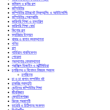
কমিকস ও ছবির গল্প
কম্পিউটার
কম্পিউটার ইন্টারনেট ফ্রিল্যান্সিং ও আউটসোর্সিং
কম্পিউটার প্রোগ্রামিং
কারিগরি শিক্ষা ও হস্তশিল্প
কারিগরি শিক্ষা বোর্ড
কিশোর গল্প
ক্যারিয়ার উন্নয়ন
খামার ও বাগান ব্যবস্থাপনা
গণিত
গল্প
গার্ডিয়ান পাবলিকেশন
গোয়েন্দা
গ্রন্থাগার বেসবস্থাপনা
গ্রাফিক্স ডিজাইন ও মাল্টিমিডিয়া
চলচ্চিত্র ও বিনোদন বিষয়ক প্রবন্ধ
চলচ্চিত্র
চা ও চা বাগান সম্পর্কিত বই
চাকরির প্রস্তুতি
ছোটদের কম্পিউটার শিক্ষা
জীববিজ্ঞান
জ্যোতিষশাস্ত্র
ঝিনুক প্রকাশনী
ডায়েরি ও চিঠিপত্র সংকলন
ডিটেকটিভ