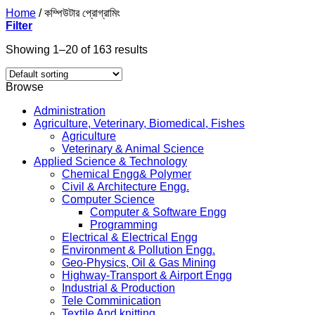
Home
/
কম্পিউটার প্রোগ্রামিং
Filter
Showing 1–20 of 163 results
Browse
Administration
Agriculture, Veterinary, Biomedical, Fishes
Agriculture
Veterinary & Animal Science
Applied Science & Technology
Chemical Engg& Polymer
Civil & Architecture Engg.
Computer Science
Computer & Software Engg
Programming
Electrical & Electrical Engg
Environment & Pollution Engg.
Geo-Physics, Oil & Gas Mining
Highway-Transport & Airport Engg
Industrial & Production
Tele Comminication
Textile And knitting