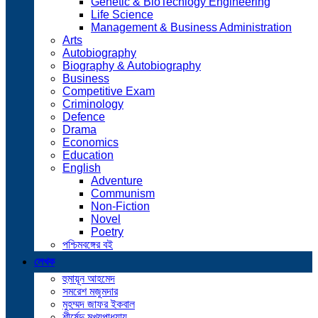
Genetic & BioTechlogy Engineering
Life Science
Management & Business Administration
Arts
Autobiography
Biography & Autobiography
Business
Competitive Exam
Criminology
Defence
Drama
Economics
Education
English
Adventure
Communism
Non-Fiction
Novel
Poetry
পশ্চিমবঙ্গের বই
লেখক
হুমায়ূন আহমেদ
সমরেশ মজুমদার
মুহম্মদ জাফর ইকবাল
শীর্ষেন্দু মুখ্যপাধ্যায়