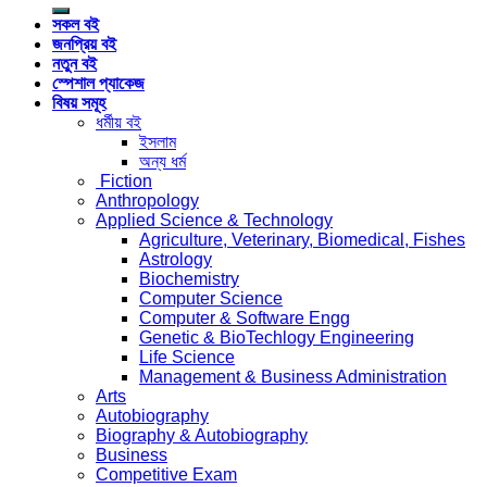
for:
সকল বই
জনপ্রিয় বই
নতুন বই
স্পেশাল প্যাকেজ
বিষয় সমূহ
ধর্মীয় বই
ইসলাম
অন্য ধর্ম
Fiction
Anthropology
Applied Science & Technology
Agriculture, Veterinary, Biomedical, Fishes
Astrology
Biochemistry
Computer Science
Computer & Software Engg
Genetic & BioTechlogy Engineering
Life Science
Management & Business Administration
Arts
Autobiography
Biography & Autobiography
Business
Competitive Exam