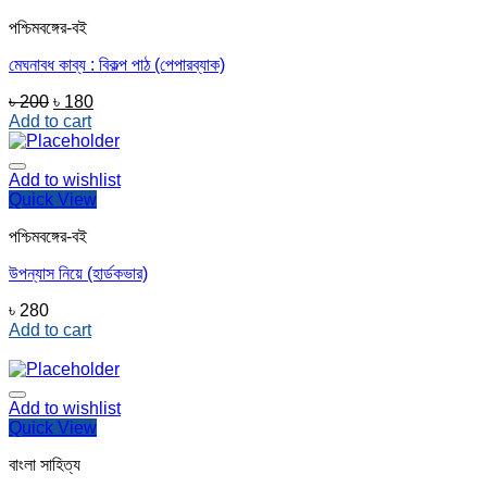
পশ্চিমবঙ্গের-বই
মেঘনাবধ কাব্য : বিকল্প পাঠ (পেপারব্যাক)
Original
Current
৳
200
৳
180
price
price
Add to cart
was:
is:
৳ 200.
৳ 180.
Add to wishlist
Quick View
পশ্চিমবঙ্গের-বই
উপন্যাস নিয়ে (হার্ডকভার)
৳
280
Add to cart
Add to wishlist
Quick View
বাংলা সাহিত্য