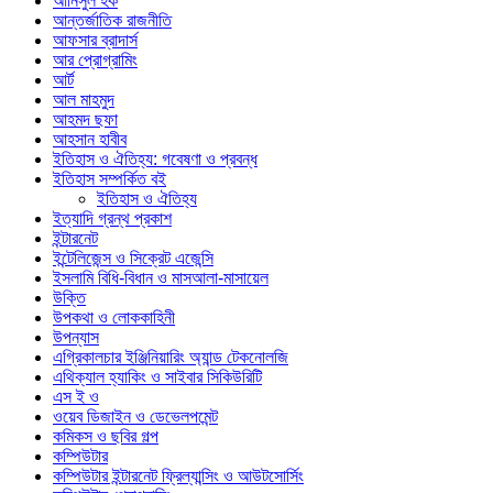
আনিসুল হক
আন্তর্জাতিক রাজনীতি
আফসার ব্রাদার্স
আর প্রোগ্রামিং
আর্ট
আল মাহমুদ
আহমদ ছফা
আহসান হাবীব
ইতিহাস ও ঐতিহ্য: গবেষণা ও প্রবন্ধ
ইতিহাস সম্পর্কিত বই
ইতিহাস ও ঐতিহ্য
ইত্যাদি গ্রন্থ প্রকাশ
ইন্টারনেট
ইন্টেলিজেন্স ও সিক্রেট এজেন্সি
ইসলামি বিধি-বিধান ও মাসআলা-মাসায়েল
উক্তি
উপকথা ও লোককাহিনী
উপন্যাস
এগ্রিকালচার ইঞ্জিনিয়ারিং অ্যান্ড টেকনোলজি
এথিক্যাল হ্যাকিং ও সাইবার সিকিউরিটি
এস ই ও
ওয়েব ডিজাইন ও ডেভেলপমেন্ট
কমিকস ও ছবির গল্প
কম্পিউটার
কম্পিউটার ইন্টারনেট ফ্রিল্যান্সিং ও আউটসোর্সিং