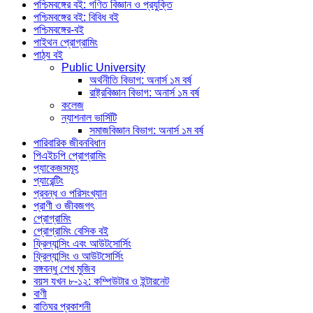
পশ্চিমবঙ্গের বই: গণিত বিজ্ঞান ও প্রযুক্তি
পশ্চিমবঙ্গের বই: বিবিধ বই
পশ্চিমবঙ্গের-বই
পাইথন প্রোগ্রামিং
পাঠ্য বই
Public University
অর্থনীতি বিভাগ: অনার্স ১ম বর্ষ
রাষ্ট্রবিজ্ঞান বিভাগ: অনার্স ১ম বর্ষ
কলেজ
ন্যাশনাল ভার্সিটি
সমাজবিজ্ঞান বিভাগ: অনার্স ১ম বর্ষ
পারিবারিক জীবনবিধান
পিএইচপি প্রোগ্রামিং
প্যাকেজসমূহ
প্যারেন্টিং
প্রবন্ধ ও পরিসংখ্যান
প্রাণী ও জীবজগৎ
প্রোগ্রামিং
প্রোগ্রামিং বেসিক বই
ফ্রিল্যান্সিং এবং আউটসোর্সিং
ফ্রিল্যান্সিং ও আউটসোর্সিং
বঙ্গবন্ধু শেখ মুজিব
বয়স যখন ৮-১২: কম্পিউটার ও ইন্টারনেট
বাণী
বাতিঘর প্রকাশনী