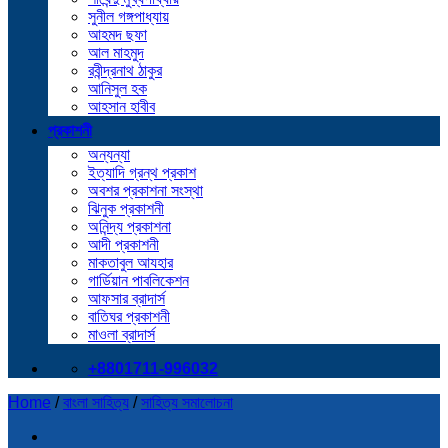
সুনীল গঙ্গপাধ্যায়
আহমদ ছফা
আল মাহমুদ
রবীন্দ্রনাথ ঠাকুর
আনিসুল হক
আহসান হাবীব
প্রকাশনী
অন্যন্যা
ইত্যাদি গ্রন্থ প্রকাশ
অবশর প্রকাশনা সংস্থা
ঝিনুক প্রকাশনী
অনিন্দ্য প্রকাশনা
আদী প্রকাশনী
মাকতাবুল আযহার
গার্ডিয়ান পাবলিকেশন
আফসার ব্রাদার্স
বাতিঘর প্রকাশনী
মাওলা ব্রাদার্স
+8801711-996032
Home
/
বাংলা সাহিত্য
/
সাহিত্য সমালোচনা