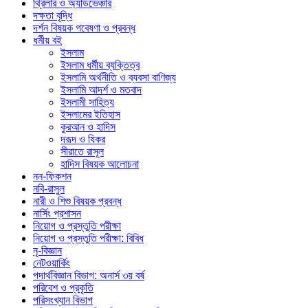
থ্রিলার ও অ্যাডভেঞ্চার
দক্ষতা বৃদ্ধি
দর্শন বিষয়ক গবেষণা ও প্রবন্ধ
ধর্মীয় বই
ইসলাম
ইসলাম ধর্মীয় ব্যক্তিত্ব
ইসলামি অর্থনীতি ও ব্যবসা বাণিজ্য
ইসলামি আদর্শ ও মতবাদ
ইসলামী সাহিত্য
ইসলামের ইতিহাস
কুরআন ও হাদিস
দরূদ ও যিকর
সীরাতে রাসূল
হাদিস বিষয়ক আলোচনা
নন-ফিকশন
নবি-রাসুল
নারী ও শিশু বিষয়ক প্রবন্ধ
নার্সিং প্রশাসন
নিয়োগ ও প্রস্তুতি পরীক্ষা
নিয়োগ ও প্রস্তুতি পরীক্ষা: বিবিধ
নৃ-বিজ্ঞান
নেটওয়ার্কিং
পদার্থবিজ্ঞান বিভাগ: অনার্স ৩য় বর্ষ
পরিবেশ ও প্রকৃতি
পরিসংখ্যান বিভাগ