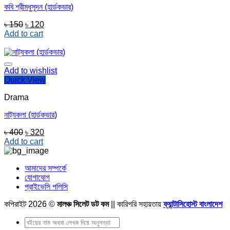
কবি শ্রীমধুসূদন (হার্ডকভার)
Original
Current
৳
150
৳
120
price
price
Add to cart
was:
is:
৳ 150.
৳ 120.
Add to wishlist
Quick View
Drama
নাট্যকলা (হার্ডকভার)
Original
Current
৳
400
৳
320
price
price
Add to cart
was:
is:
৳ 400.
৳ 320.
আমাদের সম্পর্কে
যোগাযোগ
প্রাইভেসি পলিসি
কপিরাইট 2026 ©
মালঞ্চ সিলেট ডট কম
|| কারিগরি সহায়তায়
ফ্যান্টাসিহোস্ট বাংলাদেশ
Search