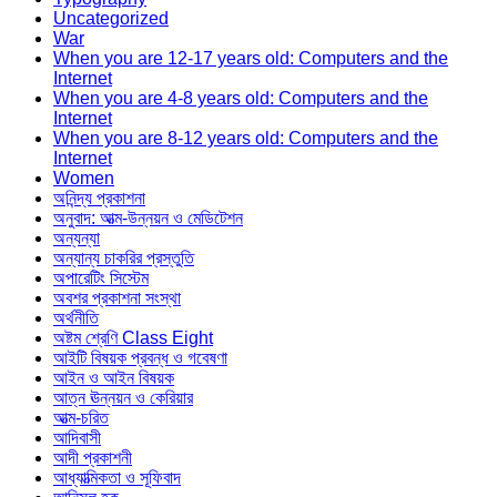
Uncategorized
War
When you are 12-17 years old: Computers and the
Internet
When you are 4-8 years old: Computers and the
Internet
When you are 8-12 years old: Computers and the
Internet
Women
অনিন্দ্য প্রকাশনা
অনুবাদ: আত্ম-উন্নয়ন ও মেডিটেশন
অন্যন্যা
অন্যান্য চাকরির প্রস্তুতি
অপারেটিং সিস্টেম
অবশর প্রকাশনা সংস্থা
অর্থনীতি
অষ্টম শ্রেণি Class Eight
আইটি বিষয়ক প্রবন্ধ ও গবেষণা
আইন ও আইন বিষয়ক
আত্ন ঊন্নয়ন ও কেরিয়ার
আত্ম-চরিত
আদিবাসী
আদী প্রকাশনী
আধ্যাত্মিকতা ও সূফিবাদ