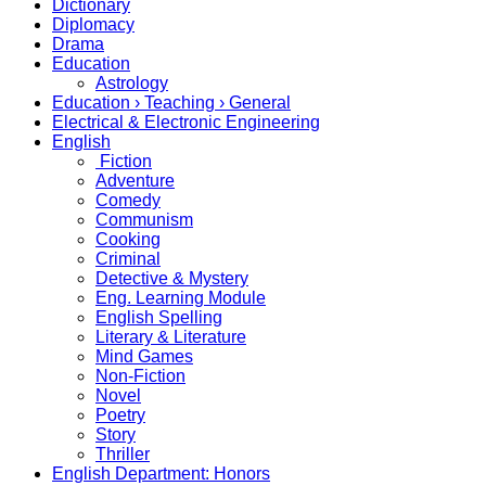
Dictionary
Diplomacy
Drama
Education
Astrology
Education › Teaching › General
Electrical & Electronic Engineering
English
Fiction
Adventure
Comedy
Communism
Cooking
Criminal
Detective & Mystery
Eng. Learning Module
English Spelling
Literary & Literature
Mind Games
Non-Fiction
Novel
Poetry
Story
Thriller
English Department: Honors