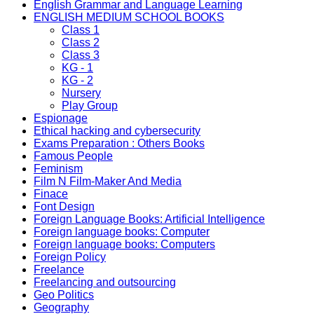
English Grammar and Language Learning
ENGLISH MEDIUM SCHOOL BOOKS
Class 1
Class 2
Class 3
KG - 1
KG - 2
Nursery
Play Group
Espionage
Ethical hacking and cybersecurity
Exams Preparation : Others Books
Famous People
Feminism
Film N Film-Maker And Media
Finace
Font Design
Foreign Language Books: Artificial Intelligence
Foreign language books: Computer
Foreign language books: Computers
Foreign Policy
Freelance
Freelancing and outsourcing
Geo Politics
Geography