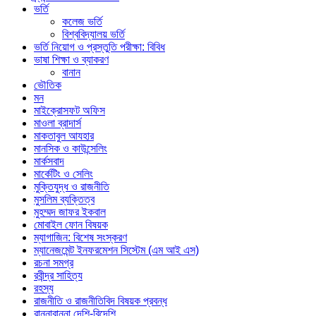
ভর্তি
কলেজ ভর্তি
বিশ্ববিদ্যালয় ভর্তি
ভর্তি নিয়োগ ও প্রস্তুতি পরীক্ষা: বিবিধ
ভাষা শিক্ষা ও ব্যাকরণ
বানান
ভৌতিক
মন
মাইক্রোসফট অফিস
মাওলা ব্রাদার্স
মাকতাবুল আযহার
মানসিক ও কাউন্সেলিং
মার্কসবাদ
মার্কেটিং ও সেলিং
মুক্তিযুদ্ধ ও রাজনীতি
মুসলিম ব্যক্তিত্ব
মুহম্মদ জাফর ইকবাল
মোবাইল ফোন বিষয়ক
ম্যাগাজিন: বিশেষ সংস্করণ
ম্যানেজমেন্ট ইনফরমেশন সিস্টেম (এম আই এস)
রচনা সমগ্র
রবীন্দ্র সাহিত্য
রহস্য
রাজনীতি ও রাজনীতিবিদ বিষয়ক প্রবন্ধ
রান্নাবান্না দেশি-বিদেশি