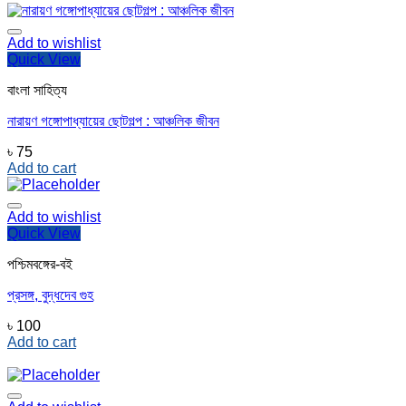
Add to wishlist
Quick View
বাংলা সাহিত্য
নারায়ণ গঙ্গোপাধ্যায়ের ছোটগল্প : আঞ্চলিক জীবন
৳
75
Add to cart
Add to wishlist
Quick View
পশ্চিমবঙ্গের-বই
প্রসঙ্গ, বুদ্ধদেব গুহ
৳
100
Add to cart