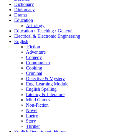
Dictionary
Diplomacy
Drama
Education
Astrology
Education › Teaching › General
Electrical & Electronic Engineering
English
Fiction
Adventure
Comedy
Communism
Cooking
Criminal
Detective & Mystery
Eng. Learning Module
English Spelling
Literary & Literature
Mind Games
Non-Fiction
Novel
Poetry
Story
Thriller
English Department: Honors