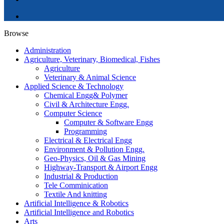
Browse
Administration
Agriculture, Veterinary, Biomedical, Fishes
Agriculture
Veterinary & Animal Science
Applied Science & Technology
Chemical Engg& Polymer
Civil & Architecture Engg.
Computer Science
Computer & Software Engg
Programming
Electrical & Electrical Engg
Environment & Pollution Engg.
Geo-Physics, Oil & Gas Mining
Highway-Transport & Airport Engg
Industrial & Production
Tele Comminication
Textile And knitting
Artificial Intelligence & Robotics
Artificial Intelligence and Robotics
Arts