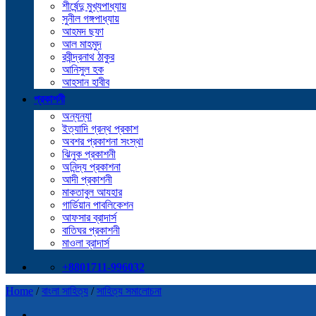
শীর্ষেন্দু মুখ্যপাধ্যায়
সুনীল গঙ্গপাধ্যায়
আহমদ ছফা
আল মাহমুদ
রবীন্দ্রনাথ ঠাকুর
আনিসুল হক
আহসান হাবীব
প্রকাশনী
অন্যন্যা
ইত্যাদি গ্রন্থ প্রকাশ
অবশর প্রকাশনা সংস্থা
ঝিনুক প্রকাশনী
অনিন্দ্য প্রকাশনা
আদী প্রকাশনী
মাকতাবুল আযহার
গার্ডিয়ান পাবলিকেশন
আফসার ব্রাদার্স
বাতিঘর প্রকাশনী
মাওলা ব্রাদার্স
+8801711-996032
Home
/
বাংলা সাহিত্য
/
সাহিত্য সমালোচনা