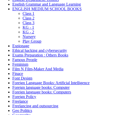
English Grammar and Language Learning
ENGLISH MEDIUM SCHOOL BOOKS
Class 1
Class 2
Class 3
KG - 1
KG - 2
Nursery
Play Group
Espionage
Ethical hacking and cybersecurity
Exams Preparation : Others Books
Famous People
Feminism
Film N Film-Maker And Media
Finace
Font Design
Foreign Language Books: Artificial Intelligence
Foreign language books: Computer
Foreign language books: Computers
Foreign Policy
Freelance
Freelancing and outsourcing
Geo Politics