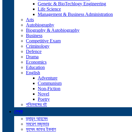
Genetic & BioTechlogy Engineering
Life Science
Management & Business Administration
Arts
Autobiography
Biography & Autobiography
Business
Competitive Exam
Criminology
Defence
Drama
Economics
Education
English
Adventure
Communism
Non-Fiction
Novel
Poetry
পশ্চিমবঙ্গের বই
লেখক
হুমায়ূন আহমেদ
সমরেশ মজুমদার
মুহম্মদ জাফর ইকবাল