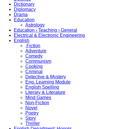
Dictionary
Diplomacy
Drama
Education
Astrology
Education › Teaching › General
Electrical & Electronic Engineering
English
Fiction
Adventure
Comedy
Communism
Cooking
Criminal
Detective & Mystery
Eng. Learning Module
English Spelling
Literary & Literature
Mind Games
Non-Fiction
Novel
Poetry
Story
Thriller
English Department: Honors