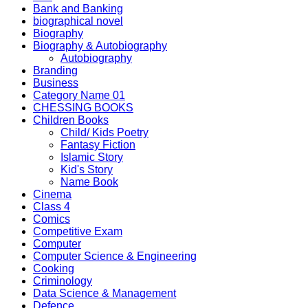
Bank and Banking
biographical novel
Biography
Biography & Autobiography
Autobiography
Branding
Business
Category Name 01
CHESSING BOOKS
Children Books
Child/ Kids Poetry
Fantasy Fiction
Islamic Story
Kid's Story
Name Book
Cinema
Class 4
Comics
Competitive Exam
Computer
Computer Science & Engineering
Cooking
Criminology
Data Science & Management
Defence