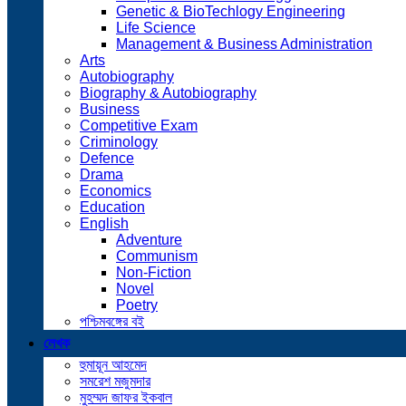
Genetic & BioTechlogy Engineering
Life Science
Management & Business Administration
Arts
Autobiography
Biography & Autobiography
Business
Competitive Exam
Criminology
Defence
Drama
Economics
Education
English
Adventure
Communism
Non-Fiction
Novel
Poetry
পশ্চিমবঙ্গের বই
লেখক
হুমায়ূন আহমেদ
সমরেশ মজুমদার
মুহম্মদ জাফর ইকবাল