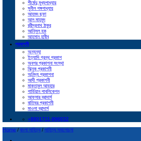
শীর্ষেন্দু মুখ্যপাধ্যায়
সুনীল গঙ্গপাধ্যায়
আহমদ ছফা
আল মাহমুদ
রবীন্দ্রনাথ ঠাকুর
আনিসুল হক
আহসান হাবীব
প্রকাশনী
অন্যন্যা
ইত্যাদি গ্রন্থ প্রকাশ
অবশর প্রকাশনা সংস্থা
ঝিনুক প্রকাশনী
অনিন্দ্য প্রকাশনা
আদী প্রকাশনী
মাকতাবুল আযহার
গার্ডিয়ান পাবলিকেশন
আফসার ব্রাদার্স
বাতিঘর প্রকাশনী
মাওলা ব্রাদার্স
+8801711-996032
Home
/
বাংলা সাহিত্য
/
সাহিত্য সমালোচনা