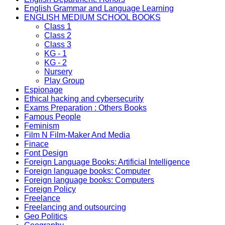
English Grammar and Language Learning
ENGLISH MEDIUM SCHOOL BOOKS
Class 1
Class 2
Class 3
KG - 1
KG - 2
Nursery
Play Group
Espionage
Ethical hacking and cybersecurity
Exams Preparation : Others Books
Famous People
Feminism
Film N Film-Maker And Media
Finace
Font Design
Foreign Language Books: Artificial Intelligence
Foreign language books: Computer
Foreign language books: Computers
Foreign Policy
Freelance
Freelancing and outsourcing
Geo Politics