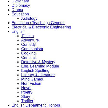
Dictionary
Diplomacy
Drama
Education
Astrology
Education › Teaching › General
Electrical & Electronic Engineering
English
Fiction
Adventure
Comedy
Communism
Cooking
Criminal
Detective & Mystery
Eng. Learning Module
English Spelling
Literary & Literature
Mind Games
Non-Fiction
Novel
Poetry
Story
Thriller
English Department: Honors