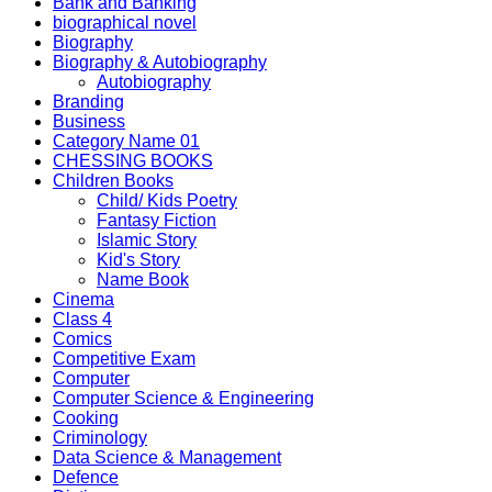
Bank and Banking
biographical novel
Biography
Biography & Autobiography
Autobiography
Branding
Business
Category Name 01
CHESSING BOOKS
Children Books
Child/ Kids Poetry
Fantasy Fiction
Islamic Story
Kid's Story
Name Book
Cinema
Class 4
Comics
Competitive Exam
Computer
Computer Science & Engineering
Cooking
Criminology
Data Science & Management
Defence