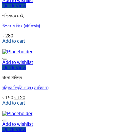
Add to wishlist
Quick View
পশ্চিমবঙ্গের-বই
উপন্যাস নিয়ে (হার্ডকভার)
৳
280
Add to cart
Add to wishlist
Quick View
বাংলা সাহিত্য
বঙ্কিম-বিভূতি-ওদুদ (হার্ডকভার)
Original
Current
৳
150
৳
120
price
price
Add to cart
was:
is:
৳ 150.
৳ 120.
Add to wishlist
Quick View