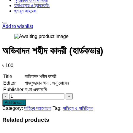
স্মৃতিচারণ ও সাক্ষাৎকার
হার্ডওয়্যার ও ট্রাবলশুটিং
হুমায়ূন আহমেদ
Add to wishlist
অভিবাদন শহীদ কাদরী (হার্ডকভার)
৳
100
Title
অভিবাদন শহীদ কাদরী
Editor
শামসুজ্জামান খান , অনু হোসেন
Publisher
বাংলা একাডেমি
অভিবাদন
শহীদ
Add to cart
কাদরী
Category:
সাহিত্য সমালোচনা
Tag:
সাহিত্য ও সাহিত্যিক
(হার্ডকভার)
quantity
Related products