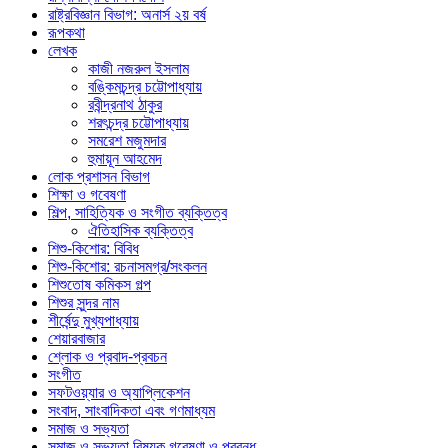
রাষ্ট্রবিজ্ঞান বিভাগ: অনার্স ২য় বর্ষ
রূপকথা
লেখক
কাজী নজরুল ইসলাম
বঙ্কিমচন্দ্র চট্টোপাধ্যায়
রবীন্দ্রনাথ ঠাকুর
শরৎচন্দ্র চট্টোপাধ্যায়
সমরেশ মজুমদার
হুমায়ূন আহমেদ
লোক প্রশাসন বিভাগ
শিক্ষা ও গবেষণা
শিল্প, সাহিত্যিক ও সংগীত ব্যক্তিত্ব
ঐতিহাসিক ব্যক্তিত্ব
শিশু-কিশোর: বিবিধ
শিশু-কিশোর: রচনাসমগ্র/সংকলন
শিশুতোষ কমিকস গল্প
শিশুর সুন্দর নাম
শীর্ষেন্দু মুখ্যপাধ্যায়
শেয়ারবাজার
শ্লোক ও প্রবাদ-প্রবচন
সংগীত
সফটওয়্যার ও অ্যাপ্লিকেশন
সংবাদ, সাংবাদিকতা এবং গণমাধ্যম
সমাজ ও সভ্যতা
সমাজ ও সভ্যতা বিষয়ক গবেষণা ও প্রবন্ধ