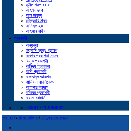
সুনীল গঙ্গপাধ্যায়
আহমদ ছফা
আল মাহমুদ
রবীন্দ্রনাথ ঠাকুর
আনিসুল হক
আহসান হাবীব
প্রকাশনী
অন্যন্যা
ইত্যাদি গ্রন্থ প্রকাশ
অবশর প্রকাশনা সংস্থা
ঝিনুক প্রকাশনী
অনিন্দ্য প্রকাশনা
আদী প্রকাশনী
মাকতাবুল আযহার
গার্ডিয়ান পাবলিকেশন
আফসার ব্রাদার্স
বাতিঘর প্রকাশনী
মাওলা ব্রাদার্স
+8801711-996032
Home
/
বাংলা সাহিত্য
/
সাহিত্য সমালোচনা