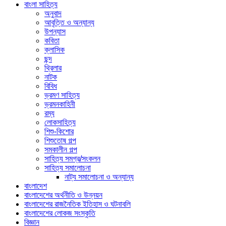
বাংলা সাহিত্য
অনুবাদ
আবৃত্তি ও অন্যান্য
উপন্যাস
কবিতা
ক্লাসিক
ছন্দ
থ্রিলার
নাটক
বিবিধ
ভ্রমণ সাহিত্য
ভ্রমনকাহিনী
রম্য
লোকসাহিত্য
শিশু-কিশোর
শিশুতোষ গল্প
সমকালীন গল্প
সাহিত্য সমগ্র/সংকলন
সাহিত্য সমালোচনা
নাট্য সমালোচনা ও অন্যান্য
বাংলাদেশ
বাংলাদেশের অর্থনীতি ও উন্নয়ন
বাংলাদেশের রাজনৈতিক ইতিহাস ও ঘটনাবলি
বাংলাদেশের লোকজ সংস্কৃতি
বিজ্ঞান