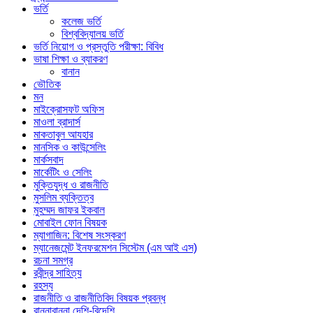
ভর্তি
কলেজ ভর্তি
বিশ্ববিদ্যালয় ভর্তি
ভর্তি নিয়োগ ও প্রস্তুতি পরীক্ষা: বিবিধ
ভাষা শিক্ষা ও ব্যাকরণ
বানান
ভৌতিক
মন
মাইক্রোসফট অফিস
মাওলা ব্রাদার্স
মাকতাবুল আযহার
মানসিক ও কাউন্সেলিং
মার্কসবাদ
মার্কেটিং ও সেলিং
মুক্তিযুদ্ধ ও রাজনীতি
মুসলিম ব্যক্তিত্ব
মুহম্মদ জাফর ইকবাল
মোবাইল ফোন বিষয়ক
ম্যাগাজিন: বিশেষ সংস্করণ
ম্যানেজমেন্ট ইনফরমেশন সিস্টেম (এম আই এস)
রচনা সমগ্র
রবীন্দ্র সাহিত্য
রহস্য
রাজনীতি ও রাজনীতিবিদ বিষয়ক প্রবন্ধ
রান্নাবান্না দেশি-বিদেশি