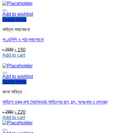
Add to wishlist
Quick View
সাহিত্য সমালোচনা
পাণ্ডুলিপি ও পাঠ-সমালোচনা
Original
Current
৳
200
৳
150
price
price
Add to cart
was:
is:
৳ 200.
৳ 150.
Add to wishlist
Quick View
বাংলা সাহিত্য
সাহিত্য তত্ত্ব-কথা (হার্ডকভার) সাহিত্যের রূপ, ছন্দ, অলঙ্কার ও রসতত্ত্ব
Original
Current
৳
280
৳
220
price
price
Add to cart
was:
is:
৳ 280.
৳ 220.