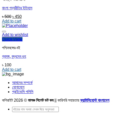
বাংলা গদ্যরীতির ইতিহাস
Original
Current
৳
500
৳
450
price
price
Add to cart
was:
is:
৳ 500.
৳ 450.
Add to wishlist
Quick View
পশ্চিমবঙ্গের-বই
প্রসঙ্গ, বুদ্ধদেব গুহ
৳
100
Add to cart
আমাদের সম্পর্কে
যোগাযোগ
প্রাইভেসি পলিসি
কপিরাইট 2026 ©
মালঞ্চ সিলেট ডট কম
|| কারিগরি সহায়তায়
ফ্যান্টাসিহোস্ট বাংলাদেশ
Search