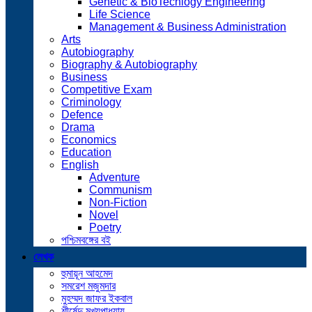
Genetic & BioTechlogy Engineering
Life Science
Management & Business Administration
Arts
Autobiography
Biography & Autobiography
Business
Competitive Exam
Criminology
Defence
Drama
Economics
Education
English
Adventure
Communism
Non-Fiction
Novel
Poetry
পশ্চিমবঙ্গের বই
লেখক
হুমায়ূন আহমেদ
সমরেশ মজুমদার
মুহম্মদ জাফর ইকবাল
শীর্ষেন্দু মুখ্যপাধ্যায়