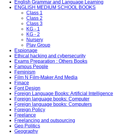
English Grammar and Language Learning
ENGLISH MEDIUM SCHOOL BOOKS
Class 1
Class 2
Class 3
KG - 1
KG - 2
Nursery
Play Group
Espionage
Ethical hacking and cybersecurity
Exams Preparation : Others Books
Famous People
Feminism
Film N Film-Maker And Media
Finace
Font Design
Foreign Language Books: Artificial Intelligence
Foreign language books: Computer
Foreign language books: Computers
Foreign Policy
Freelance
Freelancing and outsourcing
Geo Politics
Geography