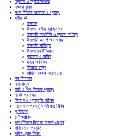
থ্রিলার ও অ্যাডভেঞ্চার
দক্ষতা বৃদ্ধি
দর্শন বিষয়ক গবেষণা ও প্রবন্ধ
ধর্মীয় বই
ইসলাম
ইসলাম ধর্মীয় ব্যক্তিত্ব
ইসলামি অর্থনীতি ও ব্যবসা বাণিজ্য
ইসলামি আদর্শ ও মতবাদ
ইসলামী সাহিত্য
ইসলামের ইতিহাস
কুরআন ও হাদিস
দরূদ ও যিকর
সীরাতে রাসূল
হাদিস বিষয়ক আলোচনা
নন-ফিকশন
নবি-রাসুল
নারী ও শিশু বিষয়ক প্রবন্ধ
নার্সিং প্রশাসন
নিয়োগ ও প্রস্তুতি পরীক্ষা
নিয়োগ ও প্রস্তুতি পরীক্ষা: বিবিধ
নৃ-বিজ্ঞান
নেটওয়ার্কিং
পদার্থবিজ্ঞান বিভাগ: অনার্স ৩য় বর্ষ
পরিবেশ ও প্রকৃতি
পরিসংখ্যান বিভাগ