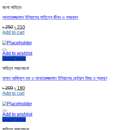
বাংলা সাহিত্য
আখতারুজ্জামান ইলিয়াসের সাহিত্যে জীবন ও সময়কাল
Original
Current
৳
250
৳
210
price
price
Add to cart
was:
is:
৳ 250.
৳ 210.
Add to wishlist
Quick View
সাহিত্য সমালোচনা
হাসান আজিজুল হক ও আখতারুজ্জামান ইলিয়াসের ছোটগল্প বিষয় ও প্রকরণ
Original
Current
৳
200
৳
180
price
price
Add to cart
was:
is:
৳ 200.
৳ 180.
Add to wishlist
Quick View
সাহিত্য সমালোচনা