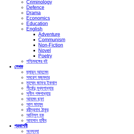
Criminology
Defence
Drama
Economics
Education
English
Adventure
Communism
Non-Fiction
Novel
Poetry
পশ্চিমবঙ্গের বই
লেখক
হুমায়ূন আহমেদ
সমরেশ মজুমদার
মুহম্মদ জাফর ইকবাল
শীর্ষেন্দু মুখ্যপাধ্যায়
সুনীল গঙ্গপাধ্যায়
আহমদ ছফা
আল মাহমুদ
রবীন্দ্রনাথ ঠাকুর
আনিসুল হক
আহসান হাবীব
প্রকাশনী
অন্যন্যা