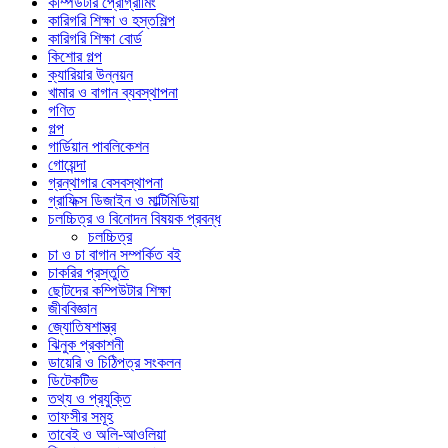
কম্পিউটার প্রোগ্রামিং
কারিগরি শিক্ষা ও হস্তশিল্প
কারিগরি শিক্ষা বোর্ড
কিশোর গল্প
ক্যারিয়ার উন্নয়ন
খামার ও বাগান ব্যবস্থাপনা
গণিত
গল্প
গার্ডিয়ান পাবলিকেশন
গোয়েন্দা
গ্রন্থাগার বেসবস্থাপনা
গ্রাফিক্স ডিজাইন ও মাল্টিমিডিয়া
চলচ্চিত্র ও বিনোদন বিষয়ক প্রবন্ধ
চলচ্চিত্র
চা ও চা বাগান সম্পর্কিত বই
চাকরির প্রস্তুতি
ছোটদের কম্পিউটার শিক্ষা
জীববিজ্ঞান
জ্যোতিষশাস্ত্র
ঝিনুক প্রকাশনী
ডায়েরি ও চিঠিপত্র সংকলন
ডিটেকটিভ
তথ্য ও প্রযুক্তি
তাফসীর সমূহ
তাবেই ও অলি-আওলিয়া