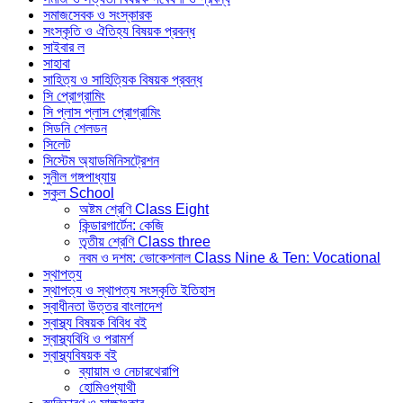
সমাজসেবক ও সংস্কারক
সংস্কৃতি ও ঐতিহ্য বিষয়ক প্রবন্ধ
সাইবার ল
সাহাবা
সাহিত্য ও সাহিত্যিক বিষয়ক প্রবন্ধ
সি প্রোগ্রামিং
সি প্লাস প্লাস প্রোগ্রামিং
সিডনি শেলডন
সিলেট
সিস্টেম অ্যাডমিনিসট্রেশন
সুনীল গঙ্গপাধ্যায়
স্কুল School
অষ্টম শ্রেণি Class Eight
কিন্ডারগার্টেন: কেজি
তৃতীয় শ্রেণি Class three
নবম ও দশম: ভোকেশনাল Class Nine & Ten: Vocational
স্থাপত্য
স্থাপত্য ও স্থাপত্য সংস্কৃতি ইতিহাস
স্বাধীনতা উত্তর বাংলাদেশ
স্বাস্থ্য বিষয়ক বিবিধ বই
স্বাস্থ্যবিধি ও পরামর্শ
স্বাস্থ্যবিষয়ক বই
ব্যায়াম ও নেচারথেরাপি
হোমিওপ্যাথী