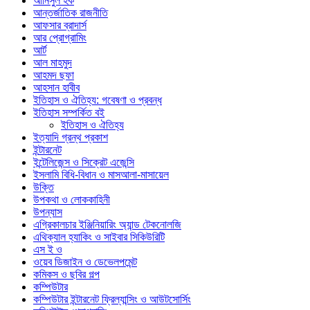
আনিসুল হক
আন্তর্জাতিক রাজনীতি
আফসার ব্রাদার্স
আর প্রোগ্রামিং
আর্ট
আল মাহমুদ
আহমদ ছফা
আহসান হাবীব
ইতিহাস ও ঐতিহ্য: গবেষণা ও প্রবন্ধ
ইতিহাস সম্পর্কিত বই
ইতিহাস ও ঐতিহ্য
ইত্যাদি গ্রন্থ প্রকাশ
ইন্টারনেট
ইন্টেলিজেন্স ও সিক্রেট এজেন্সি
ইসলামি বিধি-বিধান ও মাসআলা-মাসায়েল
উক্তি
উপকথা ও লোককাহিনী
উপন্যাস
এগ্রিকালচার ইঞ্জিনিয়ারিং অ্যান্ড টেকনোলজি
এথিক্যাল হ্যাকিং ও সাইবার সিকিউরিটি
এস ই ও
ওয়েব ডিজাইন ও ডেভেলপমেন্ট
কমিকস ও ছবির গল্প
কম্পিউটার
কম্পিউটার ইন্টারনেট ফ্রিল্যান্সিং ও আউটসোর্সিং