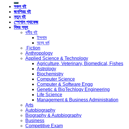
for:
সকল বই
জনপ্রিয় বই
নতুন বই
স্পেশাল প্যাকেজ
বিষয় সমূহ
ধর্মীয় বই
ইসলাম
অন্য ধর্ম
Fiction
Anthropology
Applied Science & Technology
Agriculture, Veterinary, Biomedical, Fishes
Astrology
Biochemistry
Computer Science
Computer & Software Engg
Genetic & BioTechlogy Engineering
Life Science
Management & Business Administration
Arts
Autobiography
Biography & Autobiography
Business
Competitive Exam