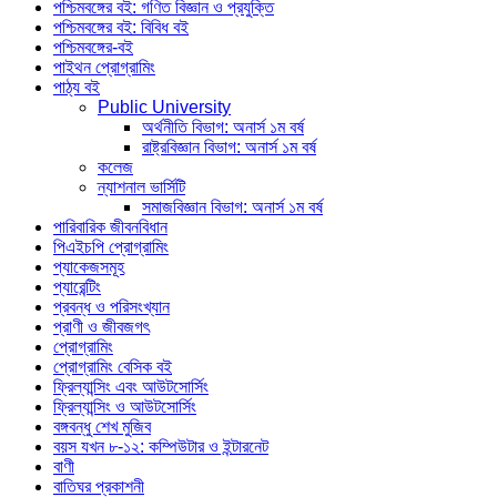
পশ্চিমবঙ্গের বই: গণিত বিজ্ঞান ও প্রযুক্তি
পশ্চিমবঙ্গের বই: বিবিধ বই
পশ্চিমবঙ্গের-বই
পাইথন প্রোগ্রামিং
পাঠ্য বই
Public University
অর্থনীতি বিভাগ: অনার্স ১ম বর্ষ
রাষ্ট্রবিজ্ঞান বিভাগ: অনার্স ১ম বর্ষ
কলেজ
ন্যাশনাল ভার্সিটি
সমাজবিজ্ঞান বিভাগ: অনার্স ১ম বর্ষ
পারিবারিক জীবনবিধান
পিএইচপি প্রোগ্রামিং
প্যাকেজসমূহ
প্যারেন্টিং
প্রবন্ধ ও পরিসংখ্যান
প্রাণী ও জীবজগৎ
প্রোগ্রামিং
প্রোগ্রামিং বেসিক বই
ফ্রিল্যান্সিং এবং আউটসোর্সিং
ফ্রিল্যান্সিং ও আউটসোর্সিং
বঙ্গবন্ধু শেখ মুজিব
বয়স যখন ৮-১২: কম্পিউটার ও ইন্টারনেট
বাণী
বাতিঘর প্রকাশনী