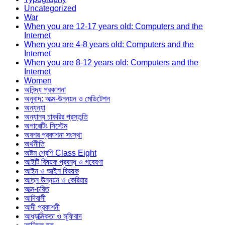
Uncategorized
War
When you are 12-17 years old: Computers and the
Internet
When you are 4-8 years old: Computers and the
Internet
When you are 8-12 years old: Computers and the
Internet
Women
অনিন্দ্য প্রকাশনা
অনুবাদ: আত্ম-উন্নয়ন ও মেডিটেশন
অন্যন্যা
অন্যান্য চাকরির প্রস্তুতি
অপারেটিং সিস্টেম
অবশর প্রকাশনা সংস্থা
অর্থনীতি
অষ্টম শ্রেণি Class Eight
আইটি বিষয়ক প্রবন্ধ ও গবেষণা
আইন ও আইন বিষয়ক
আত্ন ঊন্নয়ন ও কেরিয়ার
আত্ম-চরিত
আদিবাসী
আদী প্রকাশনী
আধ্যাত্মিকতা ও সূফিবাদ