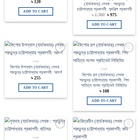
৳
120
(হার্ডকভার) লেখক : শরৎচন্দ্র
চট্টোপাধ্যায় প্রকাশনী: শব্দশিল্প প্রকাশনী
ADD TO CART
Original
Current
৳
1,300
৳
975
price
price
was:
is:
ADD TO CART
৳ 1,300.
৳ 975.
Add to
Add to
wishlist
wishlist
লেখক
কিশোর উপন্যাস (হার্ডকভার) লেখক :
লেখক
শরৎচন্দ্র চট্টোপাধ্যায় প্রকাশনী: আদর্শ
কিশোর গল্প (হার্ডকভার) লেখক :
৳
255
শরৎচন্দ্র চট্টোপাধ্যায় প্রকাশনী: শিশু
সাহিত্য সংসদ প্রাইভেট লিমিটেড
ADD TO CART
৳
108
ADD TO CART
Add to
Add to
wishlist
wishlist
লেখক