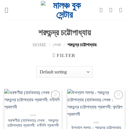
Skip
to
content
শরৎচন্দ্র চট্টোপাধ্যায়
HOME
/
লেখক
/
শরৎচন্দ্র চট্টোপাধ্যায়
FILTER
Add to
Add to
wishlist
wishlist
লেখক
অরক্ষণীয়া (হার্ডকভার) লেখক : শরৎচন্দ্র
লেখক
চট্টোপাধ্যায় প্রকাশনী: বর্ণলিপি প্রকাশনী
উপন্যাস সমগ্র – শরৎচন্দ্র চট্টোপাধ্যায়