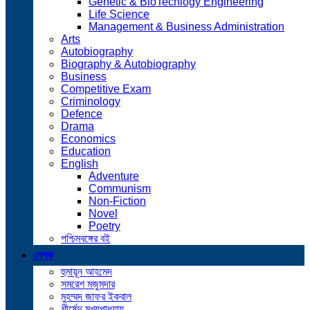
Genetic & BioTechlogy Engineering
Life Science
Management & Business Administration
Arts
Autobiography
Biography & Autobiography
Business
Competitive Exam
Criminology
Defence
Drama
Economics
Education
English
Adventure
Communism
Non-Fiction
Novel
Poetry
পশ্চিমবঙ্গের বই
লেখক
হুমায়ূন আহমেদ
সমরেশ মজুমদার
মুহম্মদ জাফর ইকবাল
শীর্ষেন্দু মুখ্যপাধ্যায়