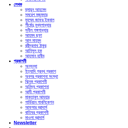
লেখক
হুমায়ূন আহমেদ
সমরেশ মজুমদার
মুহম্মদ জাফর ইকবাল
শীর্ষেন্দু মুখ্যপাধ্যায়
সুনীল গঙ্গপাধ্যায়
আহমদ ছফা
আল মাহমুদ
রবীন্দ্রনাথ ঠাকুর
আনিসুল হক
আহসান হাবীব
প্রকাশনী
অন্যন্যা
ইত্যাদি গ্রন্থ প্রকাশ
অবশর প্রকাশনা সংস্থা
ঝিনুক প্রকাশনী
অনিন্দ্য প্রকাশনা
আদী প্রকাশনী
মাকতাবুল আযহার
গার্ডিয়ান পাবলিকেশন
আফসার ব্রাদার্স
বাতিঘর প্রকাশনী
মাওলা ব্রাদার্স
Newsletter