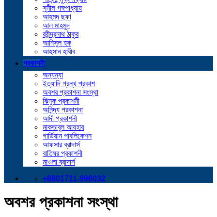
সুনীল গঙ্গপাধ্যায়
আহমদ ছফা
আল মাহমুদ
রবীন্দ্রনাথ ঠাকুর
আনিসুল হক
আহসান হাবীব
প্রকাশনী
অন্যন্যা
ইত্যাদি গ্রন্থ প্রকাশ
অবশর প্রকাশনা সংস্থা
ঝিনুক প্রকাশনী
অনিন্দ্য প্রকাশনা
আদী প্রকাশনী
মাকতাবুল আযহার
গার্ডিয়ান পাবলিকেশন
আফসার ব্রাদার্স
বাতিঘর প্রকাশনী
মাওলা ব্রাদার্স
+8801711-996032
অবশর প্রকাশনা সংস্থা