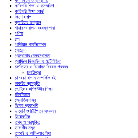
কম্পিউটার প্রোগ্রামিং
কারিগরি শিক্ষা ও হস্তশিল্প
কারিগরি শিক্ষা বোর্ড
কিশোর গল্প
ক্যারিয়ার উন্নয়ন
খামার ও বাগান ব্যবস্থাপনা
গণিত
গল্প
গার্ডিয়ান পাবলিকেশন
গোয়েন্দা
গ্রন্থাগার বেসবস্থাপনা
গ্রাফিক্স ডিজাইন ও মাল্টিমিডিয়া
চলচ্চিত্র ও বিনোদন বিষয়ক প্রবন্ধ
চলচ্চিত্র
চা ও চা বাগান সম্পর্কিত বই
চাকরির প্রস্তুতি
ছোটদের কম্পিউটার শিক্ষা
জীববিজ্ঞান
জ্যোতিষশাস্ত্র
ঝিনুক প্রকাশনী
ডায়েরি ও চিঠিপত্র সংকলন
ডিটেকটিভ
তথ্য ও প্রযুক্তি
তাফসীর সমূহ
তাবেই ও অলি-আওলিয়া