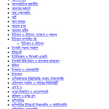
আন্তর্জাতিক রাজনীতি
আফসার ব্রাদার্স
আর প্রোগ্রামিং
আর্ট
আল মাহমুদ
আহমদ ছফা
আহসান হাবীব
ইতিহাস ও ঐতিহ্য: গবেষণা ও প্রবন্ধ
ইতিহাস সম্পর্কিত বই
ইতিহাস ও ঐতিহ্য
ইত্যাদি গ্রন্থ প্রকাশ
ইন্টারনেট
ইন্টেলিজেন্স ও সিক্রেট এজেন্সি
ইসলামি বিধি-বিধান ও মাসআলা-মাসায়েল
উক্তি
উপকথা ও লোককাহিনী
উপন্যাস
এগ্রিকালচার ইঞ্জিনিয়ারিং অ্যান্ড টেকনোলজি
এথিক্যাল হ্যাকিং ও সাইবার সিকিউরিটি
এস ই ও
ওয়েব ডিজাইন ও ডেভেলপমেন্ট
কমিকস ও ছবির গল্প
কম্পিউটার
কম্পিউটার ইন্টারনেট ফ্রিল্যান্সিং ও আউটসোর্সিং