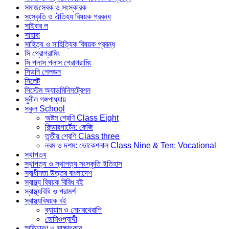
সমাজসেবক ও সংস্কারক
সংস্কৃতি ও ঐতিহ্য বিষয়ক প্রবন্ধ
সাইবার ল
সাহাবা
সাহিত্য ও সাহিত্যিক বিষয়ক প্রবন্ধ
সি প্রোগ্রামিং
সি প্লাস প্লাস প্রোগ্রামিং
সিডনি শেলডন
সিলেট
সিস্টেম অ্যাডমিনিসট্রেশন
সুনীল গঙ্গপাধ্যায়
স্কুল School
অষ্টম শ্রেণি Class Eight
কিন্ডারগার্টেন: কেজি
তৃতীয় শ্রেণি Class three
নবম ও দশম: ভোকেশনাল Class Nine & Ten: Vocational
স্থাপত্য
স্থাপত্য ও স্থাপত্য সংস্কৃতি ইতিহাস
স্বাধীনতা উত্তর বাংলাদেশ
স্বাস্থ্য বিষয়ক বিবিধ বই
স্বাস্থ্যবিধি ও পরামর্শ
স্বাস্থ্যবিষয়ক বই
ব্যায়াম ও নেচারথেরাপি
হোমিওপ্যাথী
স্মৃতিচারণ ও সাক্ষাৎকার