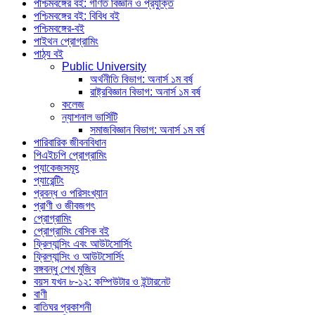
পশ্চিমবঙ্গের বই: গণিত বিজ্ঞান ও প্রযুক্তি
পশ্চিমবঙ্গের বই: বিবিধ বই
পশ্চিমবঙ্গের-বই
পাইথন প্রোগ্রামিং
পাঠ্য বই
Public University
অর্থনীতি বিভাগ: অনার্স ১ম বর্ষ
রাষ্ট্রবিজ্ঞান বিভাগ: অনার্স ১ম বর্ষ
কলেজ
ন্যাশনাল ভার্সিটি
সমাজবিজ্ঞান বিভাগ: অনার্স ১ম বর্ষ
পারিবারিক জীবনবিধান
পিএইচপি প্রোগ্রামিং
প্যাকেজসমূহ
প্যারেন্টিং
প্রবন্ধ ও পরিসংখ্যান
প্রাণী ও জীবজগৎ
প্রোগ্রামিং
প্রোগ্রামিং বেসিক বই
ফ্রিল্যান্সিং এবং আউটসোর্সিং
ফ্রিল্যান্সিং ও আউটসোর্সিং
বঙ্গবন্ধু শেখ মুজিব
বয়স যখন ৮-১২: কম্পিউটার ও ইন্টারনেট
বাণী
বাতিঘর প্রকাশনী