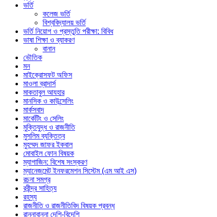
ভর্তি
কলেজ ভর্তি
বিশ্ববিদ্যালয় ভর্তি
ভর্তি নিয়োগ ও প্রস্তুতি পরীক্ষা: বিবিধ
ভাষা শিক্ষা ও ব্যাকরণ
বানান
ভৌতিক
মন
মাইক্রোসফট অফিস
মাওলা ব্রাদার্স
মাকতাবুল আযহার
মানসিক ও কাউন্সেলিং
মার্কসবাদ
মার্কেটিং ও সেলিং
মুক্তিযুদ্ধ ও রাজনীতি
মুসলিম ব্যক্তিত্ব
মুহম্মদ জাফর ইকবাল
মোবাইল ফোন বিষয়ক
ম্যাগাজিন: বিশেষ সংস্করণ
ম্যানেজমেন্ট ইনফরমেশন সিস্টেম (এম আই এস)
রচনা সমগ্র
রবীন্দ্র সাহিত্য
রহস্য
রাজনীতি ও রাজনীতিবিদ বিষয়ক প্রবন্ধ
রান্নাবান্না দেশি-বিদেশি