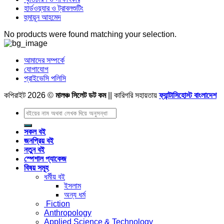
হার্ডওয়্যার ও ট্রাবলশুটিং
হুমায়ূন আহমেদ
No products were found matching your selection.
আমাদের সম্পর্কে
যোগাযোগ
প্রাইভেসি পলিসি
কপিরাইট 2026 ©
মালঞ্চ সিলেট ডট কম
|| কারিগরি সহায়তায়
ফ্যান্টাসিহোস্ট বাংলাদেশ
Search
for:
সকল বই
জনপ্রিয় বই
নতুন বই
স্পেশাল প্যাকেজ
বিষয় সমূহ
ধর্মীয় বই
ইসলাম
অন্য ধর্ম
Fiction
Anthropology
Applied Science & Technology