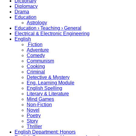
Dictionary
Diplomacy
Drama
Education
Astrology
Education › Teaching › General
Electrical & Electronic Engineering
English
Fiction
Adventure
Comedy
Communism
Cooking
Criminal
Detective & Mystery
Eng. Learning Module
English Spelling
Literary & Literature
Mind Games
Non-Fiction
Novel
Poetry
Story
Thriller
English Department: Honors