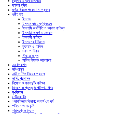
থ্রিলার ও অ্যাডভেঞ্চার
দক্ষতা বৃদ্ধি
দর্শন বিষয়ক গবেষণা ও প্রবন্ধ
ধর্মীয় বই
ইসলাম
ইসলাম ধর্মীয় ব্যক্তিত্ব
ইসলামি অর্থনীতি ও ব্যবসা বাণিজ্য
ইসলামি আদর্শ ও মতবাদ
ইসলামী সাহিত্য
ইসলামের ইতিহাস
কুরআন ও হাদিস
দরূদ ও যিকর
সীরাতে রাসূল
হাদিস বিষয়ক আলোচনা
নন-ফিকশন
নবি-রাসুল
নারী ও শিশু বিষয়ক প্রবন্ধ
নার্সিং প্রশাসন
নিয়োগ ও প্রস্তুতি পরীক্ষা
নিয়োগ ও প্রস্তুতি পরীক্ষা: বিবিধ
নৃ-বিজ্ঞান
নেটওয়ার্কিং
পদার্থবিজ্ঞান বিভাগ: অনার্স ৩য় বর্ষ
পরিবেশ ও প্রকৃতি
পরিসংখ্যান বিভাগ