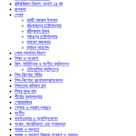
রাষ্ট্রবিজ্ঞান বিভাগ: অনার্স ২য় বর্ষ
রূপকথা
লেখক
কাজী নজরুল ইসলাম
বঙ্কিমচন্দ্র চট্টোপাধ্যায়
রবীন্দ্রনাথ ঠাকুর
শরৎচন্দ্র চট্টোপাধ্যায়
সমরেশ মজুমদার
হুমায়ূন আহমেদ
লোক প্রশাসন বিভাগ
শিক্ষা ও গবেষণা
শিল্প, সাহিত্যিক ও সংগীত ব্যক্তিত্ব
ঐতিহাসিক ব্যক্তিত্ব
শিশু-কিশোর: বিবিধ
শিশু-কিশোর: রচনাসমগ্র/সংকলন
শিশুতোষ কমিকস গল্প
শিশুর সুন্দর নাম
শীর্ষেন্দু মুখ্যপাধ্যায়
শেয়ারবাজার
শ্লোক ও প্রবাদ-প্রবচন
সংগীত
সফটওয়্যার ও অ্যাপ্লিকেশন
সংবাদ, সাংবাদিকতা এবং গণমাধ্যম
সমাজ ও সভ্যতা
সমাজ ও সভ্যতা বিষয়ক গবেষণা ও প্রবন্ধ