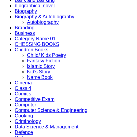
Bank and Banking
biographical novel
Biography
Biography & Autobiography
Autobiography
Branding
Business
Category Name 01
CHESSING BOOKS
Children Books
Child/ Kids Poetry
Fantasy Fiction
Islamic Story
Kid's Story
Name Book
Cinema
Class 4
Comics
Competitive Exam
Computer
Computer Science & Engineering
Cooking
Criminology
Data Science & Management
Defence