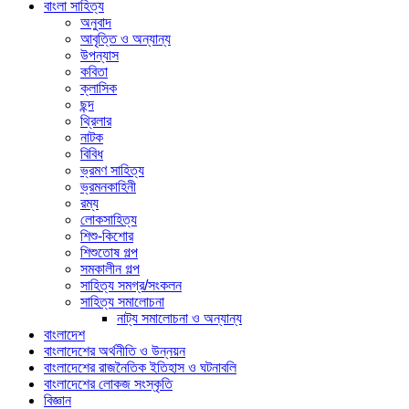
বাংলা সাহিত্য
অনুবাদ
আবৃত্তি ও অন্যান্য
উপন্যাস
কবিতা
ক্লাসিক
ছন্দ
থ্রিলার
নাটক
বিবিধ
ভ্রমণ সাহিত্য
ভ্রমনকাহিনী
রম্য
লোকসাহিত্য
শিশু-কিশোর
শিশুতোষ গল্প
সমকালীন গল্প
সাহিত্য সমগ্র/সংকলন
সাহিত্য সমালোচনা
নাট্য সমালোচনা ও অন্যান্য
বাংলাদেশ
বাংলাদেশের অর্থনীতি ও উন্নয়ন
বাংলাদেশের রাজনৈতিক ইতিহাস ও ঘটনাবলি
বাংলাদেশের লোকজ সংস্কৃতি
বিজ্ঞান